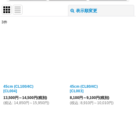
表示順変更
閉じる
3
件
表示数
:
並び順
:
絞り込む
45cm (CL100/4C)
45cm (CL80/4C)
[
CL004
]
[
CL003
]
13,500
円
～14,500
円
(税別)
8,100
円
～9,100
円
(税別)
(
税込
:
14,850
円
～15,950
円
)
(
税込
:
8,910
円
～10,010
円
)