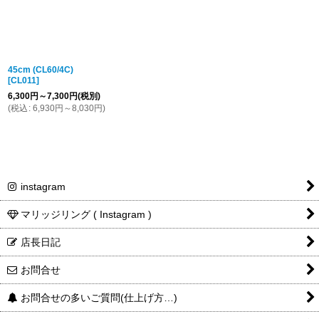
45cm (CL60/4C)
[
CL011
]
6,300
円
～7,300
円
(税別)
(
税込
:
6,930
円
～8,030
円
)
instagram
マリッジリング ( Instagram )
店長日記
お問合せ
お問合せの多いご質問(仕上げ方…)