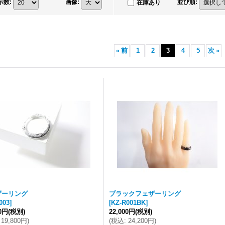
示数
:
画像
:
並び順
:
在庫あり
«
前
1
2
3
4
5
次
»
ザーリング
ブラックフェザーリング
003
]
[
KZ-R001BK
]
00円
(税別)
22,000円
(税別)
19,800円
)
(
税込
:
24,200円
)