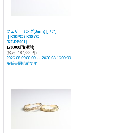
フェザーリング(3mm) [ペア]
｜K10PG / K18YG｜
[
KZ-RP001
]
170,000円
(税別)
(
税込
:
187,000円
)
2026.08.09
00:00
～
2026.08.16
00:00
※販売開始前です