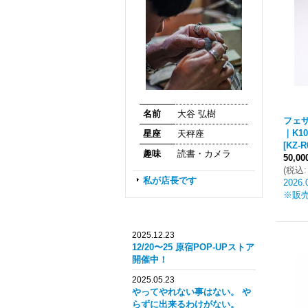
名前
大谷 弘樹
フェザ
｜K1
星座
天秤座
[
KZ-R
趣味
読書・カメラ
50,0
(
税込
:
私が店長です
2026.
※販
2025.12.23
12/20〜25 原宿POP-UPストア
開催中！
2025.05.23
やってやれない事はない。 や
らずに出来るわけがない。