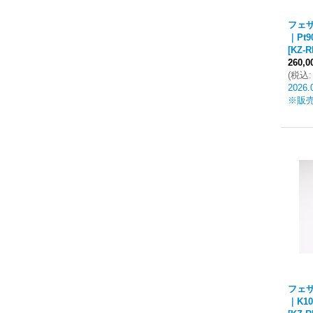
フェザ
｜Pt9
[
KZ-R
260,
(
税込
:
2026.
※販
フェザ
｜K10