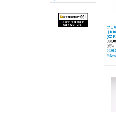
フェザ
｜K10
[
KZ-R
390,
(
税込
:
2026.
※販