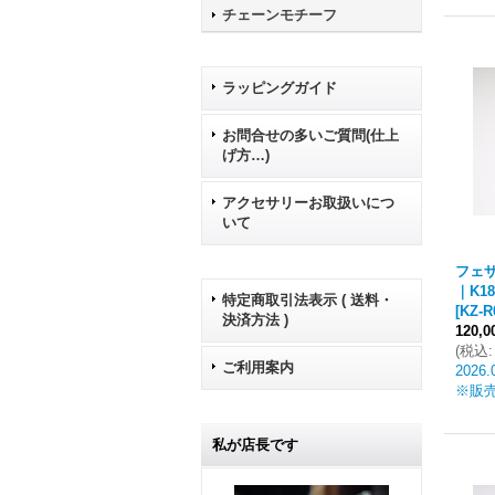
チェーンモチーフ
ラッピングガイド
お問合せの多いご質問(仕上
げ方…)
アクセサリーお取扱いにつ
いて
フェザ
｜K1
特定商取引法表示 ( 送料・
[
KZ-R
決済方法 )
120,
(
税込
:
ご利用案内
2026.
※販
私が店長です