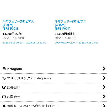
千年フェザー(S1)ピアス
千年フェザー(S2)ピアス
[右耳用]
[左耳用]
[
SFS-P003
]
[
SFS-P004
]
14,000
円
(税別)
14,000
円
(税別)
(
税込
:
15,400
円
)
(
税込
:
15,400
円
)
2026.08.09
00:00
～
2026.08.16
23:00
2026.08.09
00:00
～
2026.08.16
23:00
instagram
マリッジリング ( Instagram )
店長日記
お問合せ
お問合せの多いご質問(仕上げ方…)