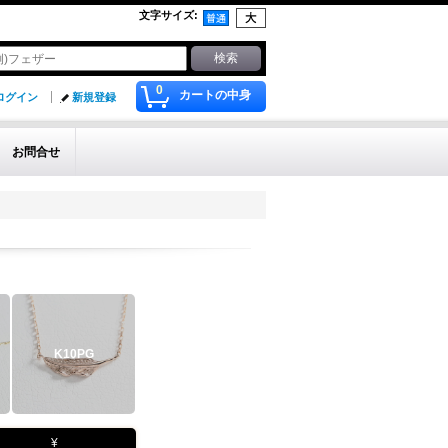
文字サイズ
:
0
カートの中身
ログイン
新規登録
お問合せ
K10PG
¥