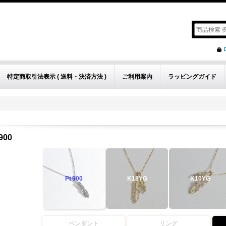
特定商取引法表示 ( 送料・決済方法 )
ご利用案内
ラッピングガイド
900
Pt
900
K18YG
K10YG
ペンダント
リング