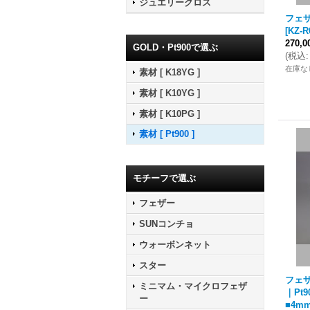
ジュエリークロス
フェザ
[
KZ-R
270,
GOLD・Pt900で選ぶ
(
税込
:
在庫な
素材 [ K18YG ]
素材 [ K10YG ]
素材 [ K10PG ]
素材 [ Pt900 ]
モチーフで選ぶ
フェザー
SUNコンチョ
ウォーボンネット
スター
フェザ
ミニマム・マイクロフェザ
｜Pt9
ー
■4m