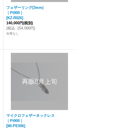
フェザーリング(3mm)
｜Pt900｜
[
KZ-R026
]
140,000円
(税別)
(
税込
:
154,000円
)
在庫なし
マイクロフェザーネックレス
｜Pt900｜
[
MI-PE006
]