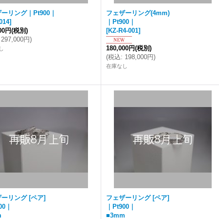
ーリング｜Pt900｜
フェザーリング(4mm)
014
]
｜Pt900｜
000円
(税別)
[
KZ-R4-001
]
297,000円
)
180,000円
(税別)
し
(
税込
:
198,000円
)
在庫なし
ーリング [ペア]
フェザーリング [ペア]
00｜
｜Pt900｜
m
■3mm