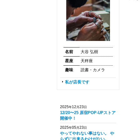
名前
大谷 弘樹
星座
天秤座
趣味
読書・カメラ
私が店長です
2025
12
23
年
月
日
12/20〜25 原宿POP-UPストア
開催中！
2025
05
23
年
月
日
やってやれない事はない。 や
らずに出来るわけがない。