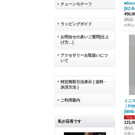
■6m
チェーンモチーフ
[
KZ-R
450,
(
税込
:
ラッピングガイド
在庫な
お問合せの多いご質問(仕上
げ方…)
アクセサリーお取扱いにつ
いて
特定商取引法表示 ( 送料・
決済方法 )
ご利用案内
ミニ
｜Pt9
[
MINI
私が店長です
115,
(
税込
:
在庫な