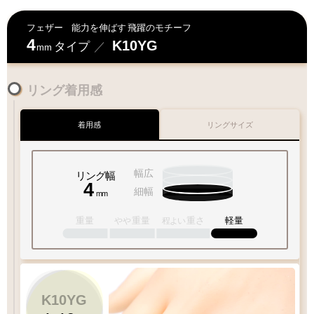
フェザー
能力を伸ばす
飛躍のモチーフ
4
K10YG
タイプ
／
mm
リング着用感
着用感
リングサイズ
幅広
リング幅
4
細幅
mm
重量
重量
重さ
軽量
やや
程よい
K10YG