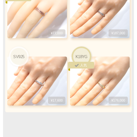
ご注文・決済お手続き完了後
製作・お届け
『
』
となります
¥77,000
¥187,000
キャンセル・返品不可
ご注文の際は
サイズ等にご注意下さい
SV925
K18YG
人気
¥17,600
¥176,000