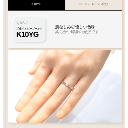
K10YG
K10YG・K18YG比較
Q&A
肌なじみ◎優しい色味
10金イエローゴールド
柔らかい印象の光沢です
K10YG