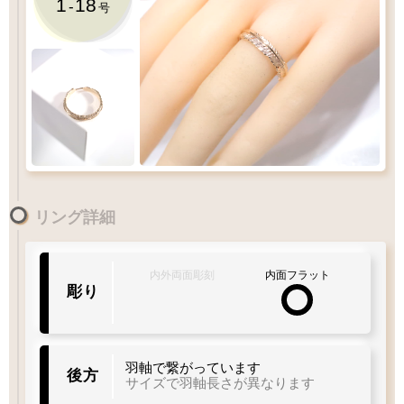
1
18
-
号
1
-
18
リング詳細
号
1
10
15
20
30
Q&A
リングサイズガイド
内外両面彫刻
内面フラット
彫り
着用サイズ
14
羽軸で繋がっています
後方
号
サイズで羽軸長さが異なります