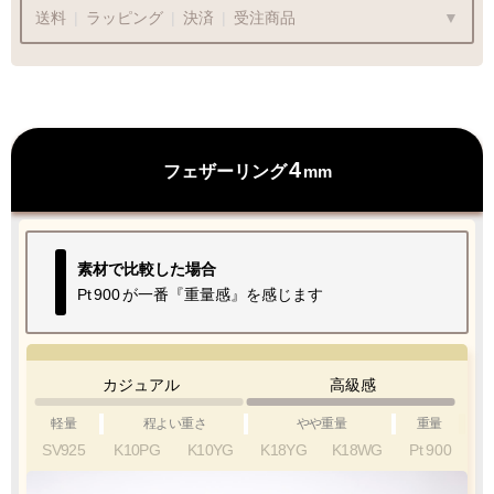
送料
|
ラッピング
|
決済
|
受注商品
ラッピングも承っております
4
フェザーリング
mm
プレゼント用でも安心してご利用いただけます
1商品
¥1,100
Q&A
素材で比較した場合
最適なケースで
ラッピング
Pt
900
が一番『重量感』を感じます
お届けします
カジュアル
高級感
軽量
程よい重さ
やや重量
重量
SV925
K10PG
K10YG
K18YG
K18WG
Pt
900
クロネコ
web
コレクト
／
カード決済
ご注文完了後
『お支払い手続き』のリンクから