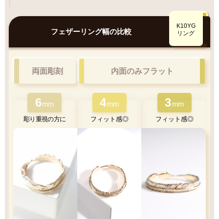
特徴
Q&A
鮮やかで美しい光沢
K10YGとK18YG
K10YG
比較
フェザーリング幅の比較
肌なじみ◎優しい色味
リング
両面彫刻
内面のみフラット
6
4
3
K10YG
K18YG
mm
mm
mm
彫り重視の方に
フィット感◎
フィット感◎
重量
高級感