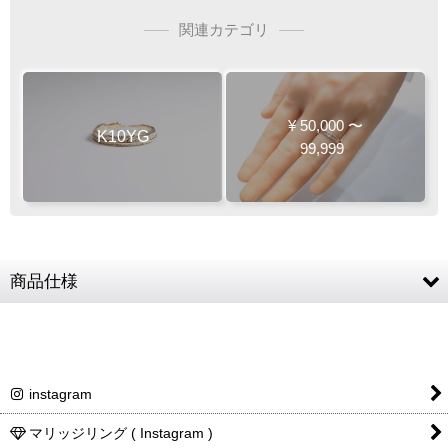
関連カテゴリ
¥
50,000
〜
K10YG
99,999
商品仕様
素材
K10YG (10金イエローゴールド)
リングサイズ
1〜18号
instagram
リング幅
最大幅 約4mm
商品詳細金額・送料
税込表記です
マリッジリング ( Instagram )