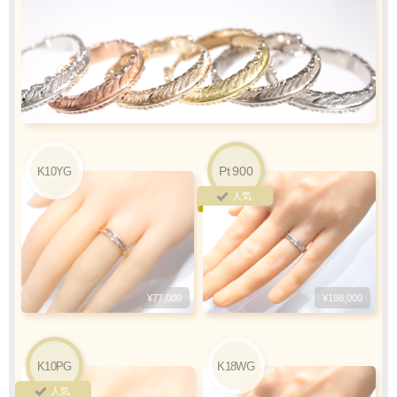
カード情報をご入力下さい
ご利用限度額
Q&A
1回のお買い物
ご利用回数
¥300,000迄
Pt
900
K10YG
銀行振込
ご注文完了後、メールに記載の指定口座へ
人気
5
『
日以内
』
にお振込をお願い致します
振込手数料
お客様ご負担で
¥77,000
¥198,000
お願い致します
K10PG
K18WG
人気