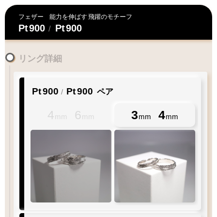
フェザー
能力を伸ばす
飛躍のモチーフ
Pt
900
Pt
900
/
リング詳細
Pt
900
Pt
900
ペア
/
4
6
3
4
mm
mm
mm
mm