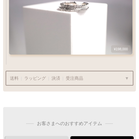
¥198,000
1
-
18
Q&A
号
落ち着きのある白金色
プラチナ
1
10
15
20
30
美しい光沢を放ちます
送料
|
ラッピング
|
決済
|
受注商品
Pt
900
Q&A
リングサイズガイド
内外両面彫刻
内面フラット
ラッピングも承っております
彫り
お客さまへのおすすめアイテム
プレゼント用でも安心してご利用いただけます