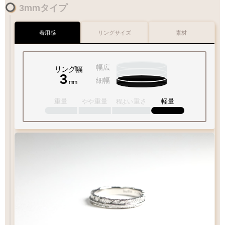
3mmタイプ
着用感
リングサイズ
素材
幅広
リング幅
3
細幅
mm
重量
重量
重さ
軽量
やや
程よい