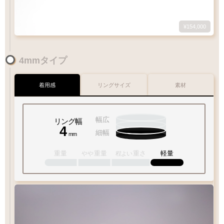
¥154,000
1
-
18
Q&A
4mmタイプ
号
落ち着きのある白金色
プラチナ
1
10
15
20
30
美しい光沢を放ちます
Pt
900
着用感
リングサイズ
素材
Q&A
リングサイズガイド
幅広
リング幅
4
細幅
内外両面彫刻
内面フラット
mm
彫り
重量
重量
重さ
軽量
やや
程よい
彫り重視の方
フィット感◎
おすすめ
ポイント