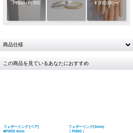
ペ
ア
¥
200,000
〜
Pt
900
/
Pt
900
Pt
900
K10PG
K18YG
K18YG
人気
人気
商品仕様
素材
Pt900 (プラチナ900)
この商品を見ているあなたにおすすめ
¥187,000
¥286,000
最大幅 約3mm 1〜18号 / 最大幅 約4mm 1〜
リングサイズ
18号
商品詳細金額・送
税込表記です
Pt
900
K10YG
K18YG
K18WG
料
フェザーリング [ペア]
フェザーリング(3mm)
¥187,000
¥297,000
■Pt900 4mm
｜Pt900｜