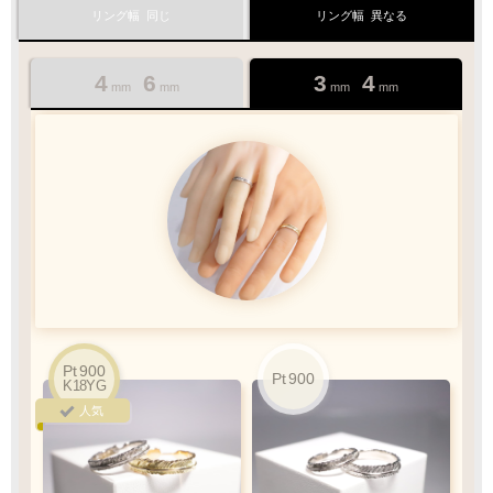
1商品
¥1,100
リング幅
同じ
リング幅
異なる
Q&A
彫り重視の方
フィット感◎
最適なケースで
ラッピング
おすすめ
ポイント
お届けします
4
6
6
3
3
4
mm
mm
mm
mm
mm
mm
銀行振込
ご注文完了後、メールに記載の指定口座へ
5
『
日以内
』
にお振込をお願い致します
振込手数料
お客様ご負担で
Pt
Pt
900
900
Pt
900
K10PG
Pt
Pt
900
900
お願い致します
K18YG
K18YG
K18YG
K18YG
人気
人気
人気
人気
人気