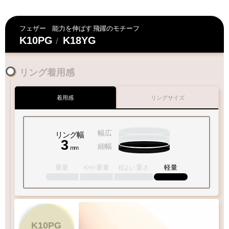
フェザー
能力を伸ばす
飛躍のモチーフ
K10PG
K18YG
/
リング着用感
着用感
リングサイズ
幅広
リング幅
3
細幅
mm
重量
重量
重さ
軽量
やや
程よい
1
-
18
号
K10PG