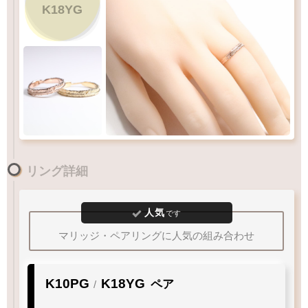
1
10
15
20
30
K18YG
Q&A
リングサイズガイド
リング詳細
人気
です
マリッジ・ペアリングに人気の組み合わせ
K10PG
K18YG
ペア
/