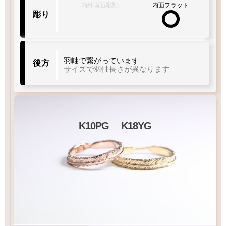
内外両面彫刻
内面フラット
彫り
羽軸で繋がっています
後方
サイズで羽軸長さが異なります
K10PG
K18YG