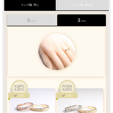
1商品
¥1,100
リング幅
同じ
リング幅
異なる
Q&A
最適なケースで
ラッピング
お届けします
6
3
mm
mm
クロネコ
web
コレクト
／
カード決済
ご注文完了後
『お支払い手続き』のリンクから
カード情報をご入力下さい
ご利用限度額
Q&A
1回のお買い物
Pt
Pt
900
900
K10PG
K10PG
ご利用回数
K18YG
K18YG
K18YG
K18YG
¥300,000迄
人気
人気
人気
人気
銀行振込