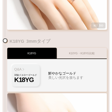
¥55,000
K18YG
3mmタイプ
K18YG
K10YG・K18YG比較
Q&A
鮮やかなゴールド
18金イエローゴールド
美しい光沢を放ちます
K18YG