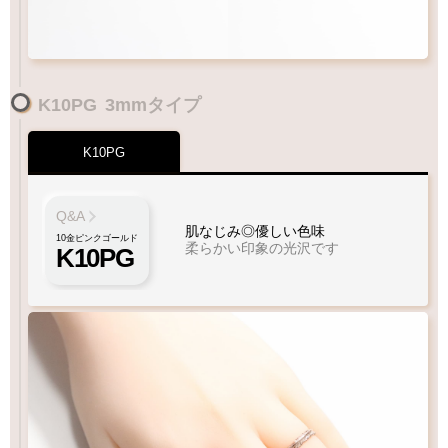
K10PG
3mmタイプ
K10PG
Q&A
肌なじみ◎優しい色味
10金ピンクゴールド
柔らかい印象の光沢です
K10PG