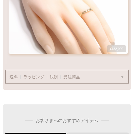
¥132,000
特徴
Q&A
鮮やかで美しい光沢
K10YGとK18YG
送料
|
ラッピング
|
決済
|
受注商品
比較
肌なじみ◎優しい色味
ラッピングも承っております
お客さまへのおすすめアイテム
K18YG
プレゼント用でも安心してご利用いただけます