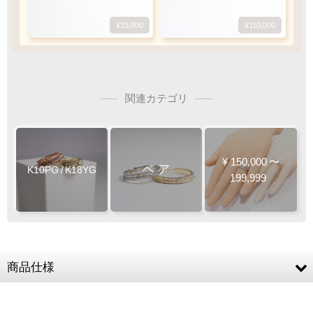
¥173,800
¥33,000
¥173,800
¥110,000
4
6
3
4
SV925
mm
mm
mm
mm
関連カテゴリ
¥
150,000
〜
ペ
ア
K10PG
/
K18YG
199,999
¥39,600
Pt
900
Pt
900
商品仕様
K18YG
人気
人気
K10PG (10金ピンクゴールド) / K18YG (18金イ
素材