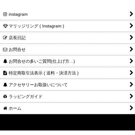
エローゴールド)
K18YG
最大幅 約3mm 1〜18号
instagram
K10PG
最大幅 約3mm 1〜18号
¥473,000
¥495,000
マリッジリング ( Instagram )
商品詳細金
税込表記です
店長日記
額・送料
K10PG
K18YG
K18YG
お問合せ
人気
お問合せの多いご質問(仕上げ方…)
特定商取引法表示 ( 送料・決済方法 )
アクセサリーお取扱いについて
¥352,000
¥451,000
ラッピングガイド
ホーム
K10PG
K10YG
K10YG