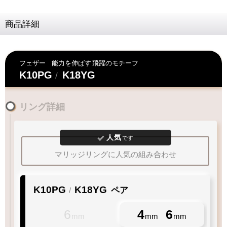
商品詳細
早期発送・日付指定不可
ご対応が難しい為
何卒ご容赦下さいませ
フェザー
能力を伸ばす
飛躍のモチーフ
K10PG
K18YG
/
お届けに遅延が発生する場合もございます
リング詳細
何卒ご了承下さいますよう
お願い申し上げます
人気
です
交通
混雑期
天候
不良時
マリッジリングに人気の組み合わせ
特にGW・お盆
台風・暴風雪
年末・冬季期間
大雨・
大雪
等
K10PG
K18YG
ペア
/
6
4
6
mm
mm
mm