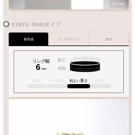
¥77,000
1
-
18
Q&A
K18YG
6mmタイプ
号
肌なじみ◎優しい色味
10金ピンクゴールド
1
10
15
20
30
柔らかい印象の光沢です
K10PG
着用感
リングサイズ
素材
Q&A
リングサイズガイド
幅広
リング幅
6
細幅
内外両面彫刻
内面フラット
mm
彫り
重量
重量
重さ
軽量
やや
程よい
彫り重視の方
フィット感◎
おすすめ
ポイント