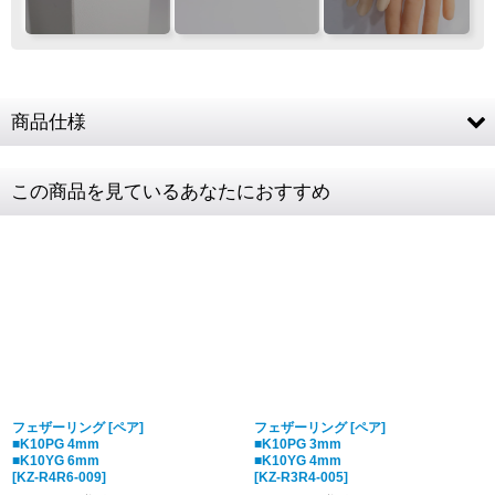
Pt
900
Pt
900
K10PG
Pt
900
K18YG
K18YG
K18YG
人気
人気
人気
商品仕様
K10PG (10金ピンクゴールド) / K18YG (18金イ
素材
この商品を見ているあなたにおすすめ
エローゴールド)
¥187,000
¥330,000
¥286,000
¥352,000
K18YG
最大幅 約6mm 4〜20号
K10PG
最大幅 約4mm 1〜18号
Pt
900
K10YG
K10PG
K18YG
K18YG
K18YG
K18WG
商品詳細金
税込表記です
人気
人気
額・送料
フェザーリング [ペア]
フェザーリング [ペア]
¥187,000
¥231,000
¥297,000
¥308,000
■K10PG 4mm
■K10PG 3mm
■K10YG 6mm
■K10YG 4mm
[
KZ-R4R6-009
]
[
KZ-R3R4-005
]