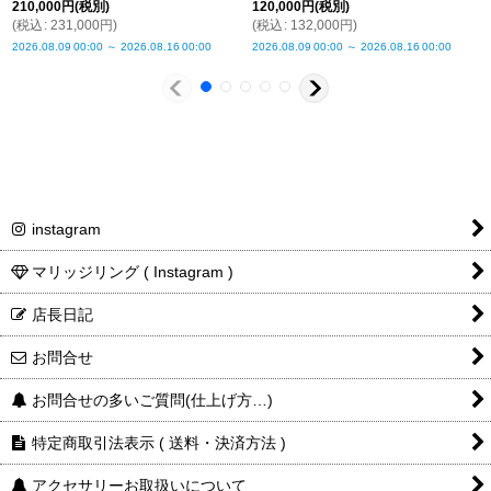
210,000
円
(税別)
120,000
円
(税別)
K10PG
K10PG
(
税込
:
231,000
円
)
(
税込
:
132,000
円
)
SV925
K10YG
K10YG
K10YG
2026.08.09
00:00
～
2026.08.16
00:00
2026.08.09
00:00
～
2026.08.16
00:00
¥132,000
¥33,000
¥132,000
¥110,000
instagram
K10PG
マリッジリング ( Instagram )
SV925
店長日記
お問合せ
お問合せの多いご質問(仕上げ方…)
¥72,600
特定商取引法表示 ( 送料・決済方法 )
アクセサリーお取扱いについて