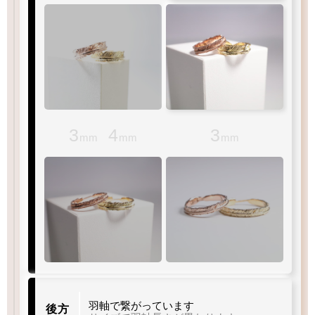
3
4
3
mm
mm
mm
羽軸で繋がっています
後方