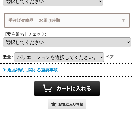
ご確認いただけましたでしょうか？
Q&A
リングサイズガイド
受注販売商品
|
お届け時期
リング
リングによって
サイズガイド
【受注販売】チェック
:
『サイズ感』が
商品ページ内に
異なります
8
ございます
月営業期間・お届け時期
数量
:
ペア
8/9
8/16
(日)
(日)
～
ご注文後
返品特約に関する重要事項
ご注文・決済お手続き完了後
サイズ変更
ご希望の場合
9
月中旬頃
のお届けです
24時間以内に
24時間以降
お届け目安
各期間内にお届けとなります
『お問合せ』より
お届け予定が
お知らせ下さい
『大幅に遅れます』
上旬頃
中旬頃
下旬頃
1
11
20
21
10
末
日
日
日
日
日
日
～
～
～