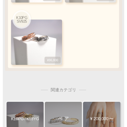
K10PG
SV925
SV925
¥39,600
¥96,800
関連カテゴリ
ペ
ア
¥
200,000
〜
K10PG
/
K18YG