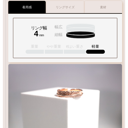
着用感
リングサイズ
素材
幅広
リング幅
4
細幅
mm
重量
重量
重さ
軽量
やや
程よい