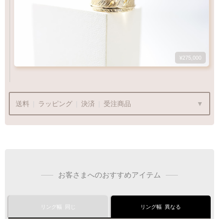
¥275,000
4
-
20
Q&A
号
鮮やかなゴールド
18金イエローゴールド
1
10
15
20
30
美しい光沢を放ちます
送料
|
ラッピング
|
決済
|
受注商品
K18YG
Q&A
リングサイズガイド
内外両面彫刻
内面フラット
ラッピングも承っております
彫り
お客さまへのおすすめアイテム
プレゼント用でも安心してご利用いただけます
1商品
¥1,100
リング幅
同じ
リング幅
異なる
Q&A
彫り重視の方
フィット感◎
最適なケースで