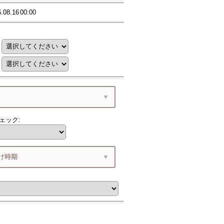
.08.16
00:00
ェック
:
だけましたでしょうか？
サイズガイド
け時期
リングによって
ド
『サイズ感』が
に
間・お届け時期
異なります
6
(日)