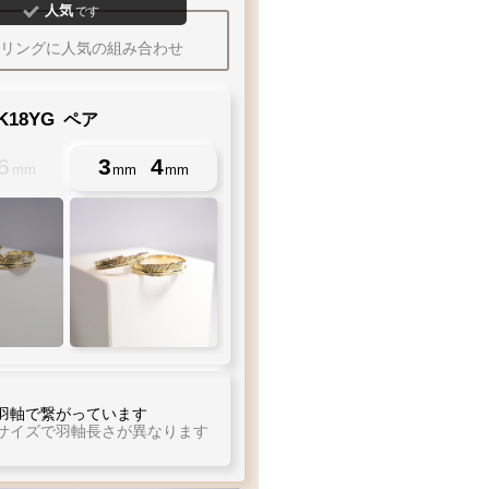
人気
です
盆
台風・暴風雪
間
大雨・
大雪
等
ジリングに人気の組み合わせ
K18YG
ペア
6
3
4
mm
mm
mm
羽軸で繋がっています
サイズで羽軸長さが異なります