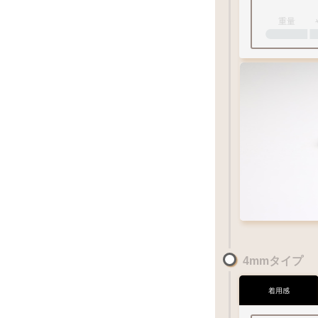
重量
Q&A
1
-
18
号
4mmタイプ
18金イエローゴールド
K18YG
着用感
Q&