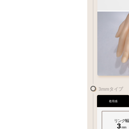
3mmタイプ
着用感
リング幅
3
mm