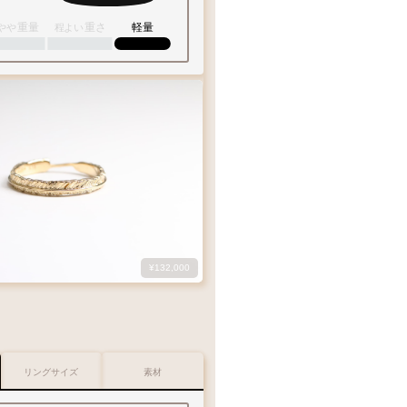
重量
重さ
軽量
やや
程よい
¥132,000
鮮やかなゴールド
1
10
15
20
30
美しい光沢を放ちます
リングサイズ
素材
A
リングサイズガイド