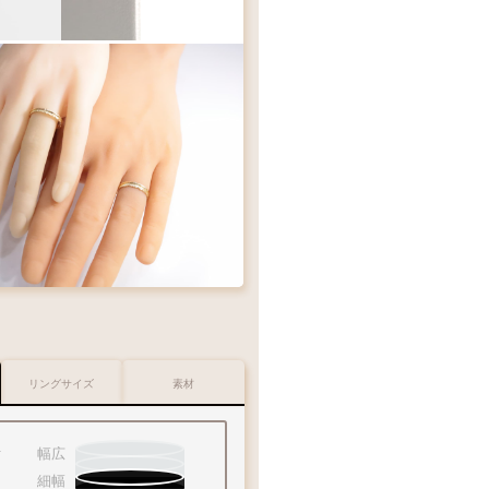
リングサイズ
素材
幅広
細幅