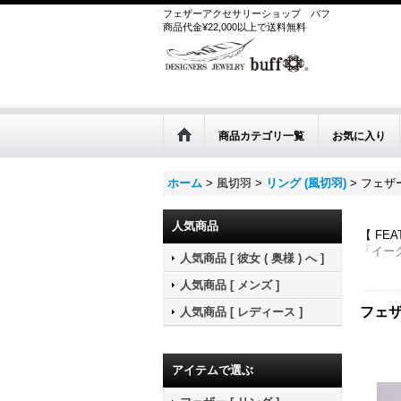
フェザーアクセサリーショップ
バフ
商品代金¥22,000以上で送料無料
商品カテゴリ一覧
お気に入り
ホーム
>
風切羽
>
リング (風切羽)
>
フェザー
人気商品
【 FE
「イー
人気商品 [ 彼女 ( 奥様 ) へ ]
人気商品 [ メンズ ]
フェザ
人気商品 [ レディース ]
アイテムで選ぶ