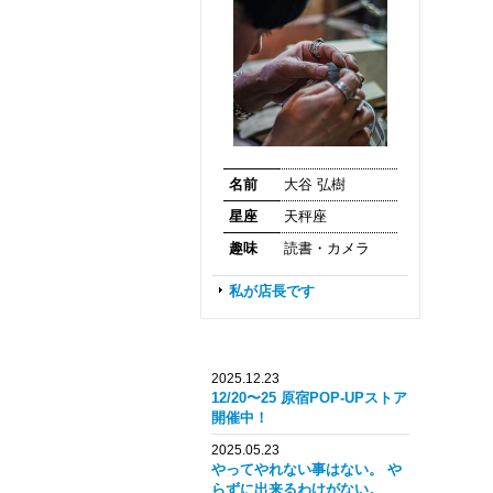
名前
大谷 弘樹
星座
天秤座
趣味
読書・カメラ
私が店長です
2025.12.23
12/20〜25 原宿POP-UPストア
開催中！
2025.05.23
やってやれない事はない。 や
らずに出来るわけがない。