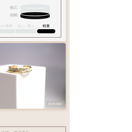
幅広
内外両面彫刻
内面フラット
細幅
重量
重さ
軽量
やや
程よい
彫り重視の方
フィット感◎
¥176,000
鮮やかなゴールド
1
10
15
20
30
美しい光沢を放ちます