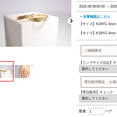
2026.08.09
00:00
～
2026
在庫確認はこちら
【サイズ】K18YG 3mm
:
【サイズ】K18YG 4mm
:
ご確認事項
【リングサイズ注記】チ
ご確認いた
Q&A
リング
受注販売商品
|
お届
リング
サイズガイ
【受注販売】チェック
:
商品ページ内
8
月営業期
ございます
数量
:
ペア
8/9
8/1
(日)
～