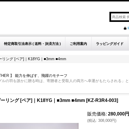
特定商取引法表示 ( 送料・決済方法 )
ご利用案内
ラッピングガイド
リング [ペア]｜K18YG｜■3mm ■4mm
ATHER 】 能力を伸ばす、飛躍のモチーフ
グルの羽を誰かに贈る時は、寄贈者と受取人の両方へ幸運がもたらされる」と
ーリング [ペア]｜K18YG｜■3mm ■4mm
[
KZ-R3R4-003
]
販売価格
:
280,000
(
税込
:
308,000円
)