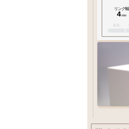
リング幅
4
mm
彫り
重量
おすすめ
ポイント
Q&A
1
-
18
号
18金イエローゴールド
K18YG