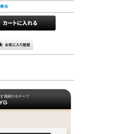
手続き完了後
事項
届けです
ご希望の場合
に
24時間以降
お届けとなります
より
お届け予定が
い
『大幅に遅れます』
中旬頃
下旬頃
11
20
21
末
日
日
日
日
～
～
期発送・日付指定不可
ご対応が難しい為
卒ご容赦下さいませ
す
飛躍のモチーフ
YG
延が発生する場合もございます
さいますよう
お願い申し上げます
天候
不良時