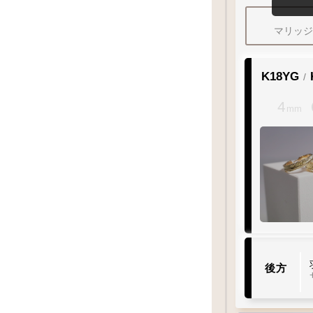
特にGW・お
年末・冬季期
マリッ
K18YG
/
4
mm
後方