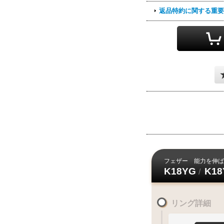
ご注文・決済お
返品特約に関する重要
ご注文後
9
月中旬頃
のお
サイズ変更
お届け目安
24時間以内
各期間内に
『お問合せ』
お知らせ下さ
上旬頃
1
10
日
日
～
早
何
フェザー
能力を伸ば
K18YG
K18
/
お届けに遅
何卒ご了承下
リング詳細
交通
混雑期