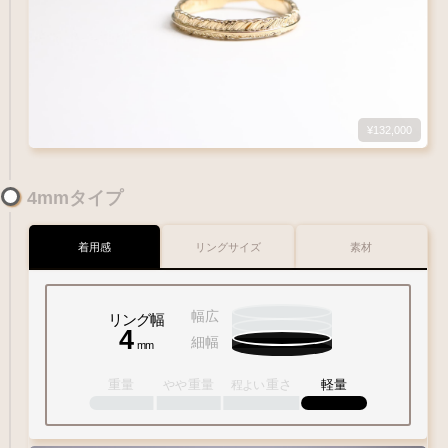
¥132,000
1
-
18
Q&A
4mmタイプ
号
鮮やかなゴールド
18金イエローゴールド
1
10
15
20
30
美しい光沢を放ちます
K18YG
着用感
リングサイズ
素材
Q&A
リングサイズガイド
幅広
リング幅
4
細幅
内外両面彫刻
内面フラット
mm
彫り
重量
重量
重さ
軽量
やや
程よい