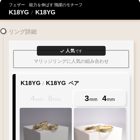
フェザー
能力を伸ばす
飛躍のモチーフ
K18YG
K18YG
/
リング詳細
人気
です
マリッジリングに人気の組み合わせ
K18YG
K18YG
ペア
/
4
6
3
4
mm
mm
mm
mm