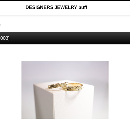
DESIGNERS JEWELRY buff
m
-003
]