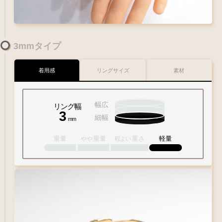
3mmタイプ
着用感
リングサイズ
素材
幅広
リング幅
3
細幅
mm
重量
重量
重さ
軽量
やや
程よい