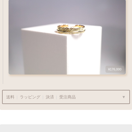
彫り重視の方
フィット感◎
おすすめ
ポイント
¥176,000
1
-
18
Q&A
号
鮮やかなゴールド
18金イエローゴールド
1
10
15
20
30
美しい光沢を放ちます
送料
|
ラッピング
|
決済
|
受注商品
K18YG
Q&A
リングサイズガイド
内外両面彫刻
内面フラット