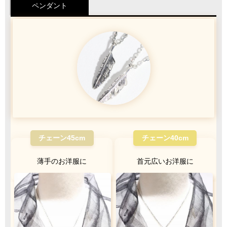
ペンダント
1商品
¥1,100
Q&A
最適なケースで
ラッピング
お届けします
クロネコ
web
コレクト
／
カード決済
ご注文完了後
『お支払い手続き』のリンクから
カード情報をご入力下さい
チェーン45cm
チェーン40cm
薄手のお洋服に
首元広いお洋服に
ご利用限度額
Q&A
1回のお買い物
ご利用回数
¥300,000迄