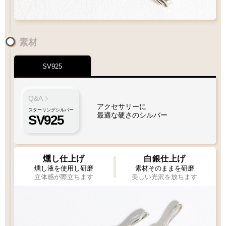
素材
SV925
ペンダントにフェザーをプラスしたい
フェザーもチェーンも選びたい
Q&A
アクセサリーに
スターリングシルバー
最適な硬さのシルバー
SV925
1枚目
1枚
2枚目
必須
必須
1枚タイプ
チェーン
ビーズ
ビーズ
ペンダント
燻し仕上げ
白銀仕上げ
燻し液を使用し研磨
素材そのままを研磨
立体感が際立ちます
美しい光沢を放ちます
Wフェザーにカスタム
ペンダントをカスタム
[KS002]
[KS003]
専用ページ
専用ページ