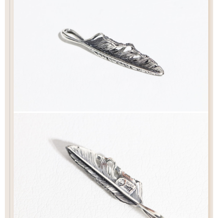
チェック：項目
専用ページ
専用ページ
（2）ペンダントの状態でお届け
フェザー位置をご指定いただけます
フェザー位置をご指定いただけます
おまかせいただく事も可能です
おまかせいただく事も可能です
チェーン
ペンダントをカスタム
Wフェザーにカスタム
カートにおすすみ下さい
ペンダントの状態でお届け致します