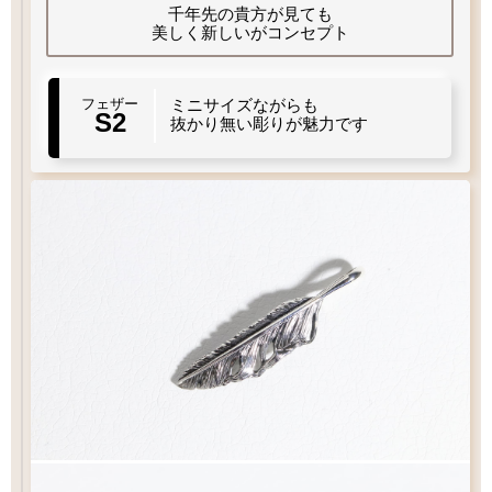
細目
千年先の貴方が見ても
細目
美しく新しいがコンセプト
フェザーもチェーンも選びたい
S1
左
フェザー
寄
ミニサイズながらも
S2
お好みのフェザーを1枚お選び下さい
右
右
S2
軸
寄
寄り
左
軸
寄り
抜かり無い彫りが魅力です
り
り
チェック：項目
（2）ペンダントの状態でお届け
ペンダントにフェザーをプラスしたい
フェザーもチェーンも選びたい
白銀
¥6,930
白銀
¥6,160
フェザー
1枚目
1枚
2枚目
必須
必須
1枚タイプ
チェーン
燻し
¥8,030
燻し
¥7,260
ビーズ
ビーズ
ペンダント
¥9,900
¥9,900
Wフェザーにカスタム
ペンダントをカスタム
[KS002]
[KS003]
お好みのチェーンをお選び下さい
お選び下さい
お選び下さい