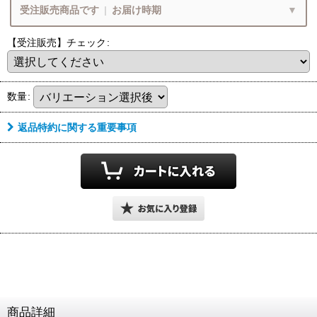
フェザーのみご注文
受注販売商品です
|
お届け時期
【受注販売】チェック
:
ペンダントの状態でお届け致します
8
月営業期間・お届け時期
フェザー
チェーン
数量
:
8/9
8/16
(日)
(日)
～
返品特約に関する重要事項
ご注文・決済お手続き完了後
9
月中旬頃
のお届けです
フェザー単品ご注文
チェーン単品ご注文
お届け目安
各期間内にお届けとなります
ペンダントの状態でお届け
ペンダントの状態でお届け
上旬頃
中旬頃
下旬頃
1枚フェザー
Wフェザー
ペンダントに
1
11
20
21
10
末
ペンダント
ペンダント
フェザーをプラス
日
日
日
日
日
日
～
～
～
商品詳細
フェザーもチェーンも選びたい