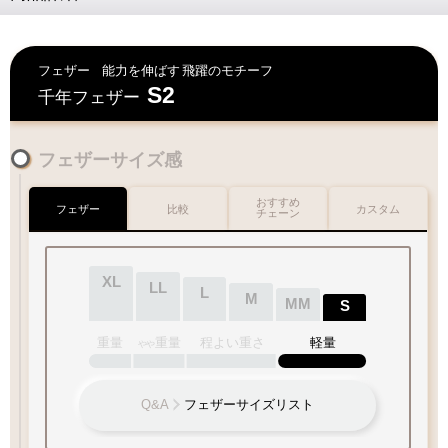
早期発送・日付指定不可
ご対応が難しい為
何卒ご容赦下さいませ
お好みのフェザーを1枚お選び下さい
フェザー
能力を伸ばす
飛躍のモチーフ
S2
千年フェザー
チェック：項目
お届けに遅延が発生する場合もございます
フェザーサイズ感
何卒ご了承下さいますよう
お願い申し上げます
（2）ペンダントの状態でお届け
おすすめ
フェザー
比較
カスタム
チェーン
交通
混雑期
天候
不良時
特にGW・お盆
台風・暴風雪
フェザー
年末・冬季期間
大雨・
大雪
等
XL
LL
L
M
MM
S
重量
重量
程よい重さ
軽量
やや
Q&A
フェザーサイズリスト
お好みのチェーンをお選び下さい