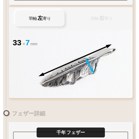
チェック：項目
（2）ペンダントの状態でお届け
左
右
羽軸
寄り
羽軸
寄り
33
7
×
mm
チェーン
カートにおすすみ下さい
ペンダントの状態でお届け致します
お好みのアイテムを
ペンダントの状態でお届け致します
フェザー詳細
XL
60
LL
55
L
50
M
45
cm
MM
40
S
cm
1枚フェザー
Wフェザー
ペンダントに
千年
フェザー
ペンダント
ペンダント
フェザーをプラス
太目
チェーン太さ
Q&A
フェザーの曲がり