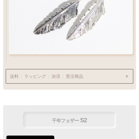
フェザー位置をご指定いただけます
フェザー位置をご指定いただけます
おまかせいただく事も可能です
おまかせいただく事も可能です
ペンダントをカスタム
Wフェザーにカスタム
送料
|
ラッピング
|
決済
|
受注商品
¥990
商品代金
¥22,000〜
は送料無料です
S2
千年フェザー
ラッピングも承っております
プレゼント用でも安心してご利用いただけます