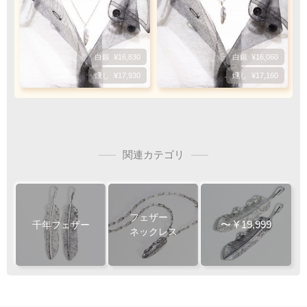
銀行振込
ご注文完了後、メールに記載の指定口座へ
5
『
日以内
』
にお振込をお願い致します
白銀
¥16,830
白銀
¥16,060
振込手数料
燻し
¥17,930
燻し
¥17,160
お客様ご負担で
お願い致します
関連カテゴリ
ご注文・決済お手続き完了後
製作・お届け
フェザー
『
』
となります
〜
¥
19,999
千年フェザー
ネックレス
キャンセル・返品不可
ご注文の際は
サイズ等にご注意下さい