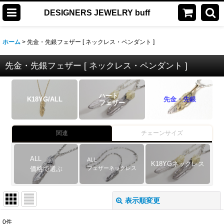
DESIGNERS JEWELRY buff
ホーム
>
先金・先銀フェザー [ ネックレス・ペンダント ]
先金・先銀フェザー [ ネックレス・ペンダント ]
ハート
K18YG/ALL
先金・先銀
フェザー
関連
チェーンサイズ
ALL
ALL
K18YGネックレス
フェザーネックレス
価格で選ぶ
表示順変更
閉じる
0
件