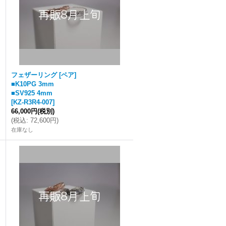
フェザーリング [ペア]
■K10PG 3mm
■SV925 4mm
[
KZ-R3R4-007
]
66,000円
(税別)
(
税込
:
72,600円
)
在庫なし