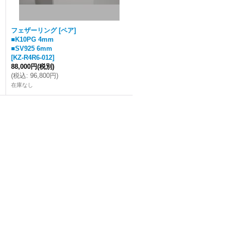
フェザーリング [ペア]
■K10PG 4mm
■SV925 6mm
[
KZ-R4R6-012
]
88,000円
(税別)
(
税込
:
96,800円
)
在庫なし