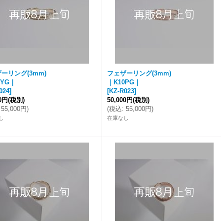
ーリング(3mm)
フェザーリング(3mm)
0YG｜
｜K10PG｜
024
]
[
KZ-R023
]
00円
(税別)
50,000円
(税別)
55,000円
)
(
税込
:
55,000円
)
し
在庫なし