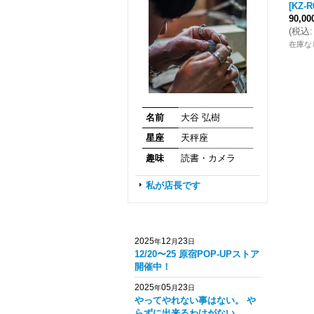
[
KZ-R
90,0
(
税込
:
在庫な
名前
大谷 弘樹
星座
天秤座
趣味
読書・カメラ
私が店長です
2025
12
23
年
月
日
12/20〜25 原宿POP-UPストア
開催中！
2025
05
23
年
月
日
やってやれない事はない。 や
らずに出来るわけがない。