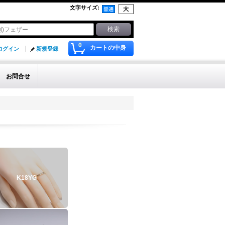
文字サイズ
:
0
カートの中身
ログイン
新規登録
お問合せ
K18YG