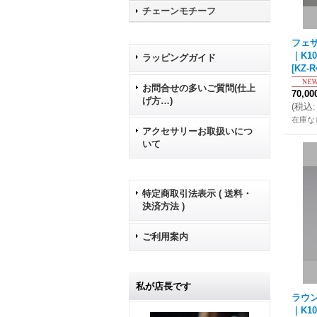
チェーンモチーフ
フェザ
｜K1
ラッピングガイド
[
KZ-R
お問合せの多いご質問(仕上
70,0
げ方…)
(
税込
:
在庫な
アクセサリーお取扱いにつ
いて
特定商取引法表示 ( 送料・
決済方法 )
ご利用案内
私が店長です
ラウ
｜K1