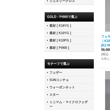
ジュエリークロス
GOLD・Pt900で選ぶ
素材 [ K18YG ]
素材 [ K10YG ]
フェザ
素材 [ K10PG ]
｜K1
[
KZ-R
素材 [ Pt900 ]
50,0
(
税込
:
在庫な
モチーフで選ぶ
フェザー
SUNコンチョ
ウォーボンネット
スター
ミニマム・マイクロフェザ
ー