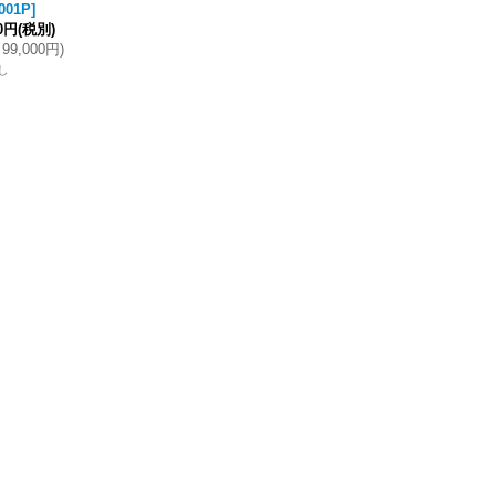
001P
]
00円
(税別)
99,000円
)
し