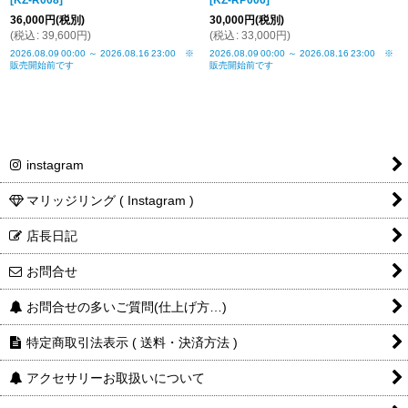
[
KZ-R008
]
[
KZ-RP006
]
36,000
円
(税別)
30,000
円
(税別)
(
税込
:
39,600
円
)
(
税込
:
33,000
円
)
2026.08.09
00:00
～
2026.08.16
23:00
※
2026.08.09
00:00
～
2026.08.16
23:00
※
販売開始前です
販売開始前です
instagram
マリッジリング ( Instagram )
店長日記
お問合せ
お問合せの多いご質問(仕上げ方…)
特定商取引法表示 ( 送料・決済方法 )
アクセサリーお取扱いについて