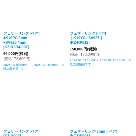
フェザーリング [ペア]
フェザーリング [ペア]
■K10PG 3mm
｜K10YG / SV925｜
■SV925 4mm
[
KZ-RP011
]
[
KZ-R3R4-007
]
158,000
円
(税別)
66,000
円
(税別)
(
税込
:
173,800
円
)
(
税込
:
72,600
円
)
2026.08.09
00:00
～
2026.08.16
00:00
※
販売開始前です
2026.08.09
00:00
～
2026.08.16
00:00
※
販売開始前です
フェザーリング [ペア]
フェザーリング(3mm) [ペア]