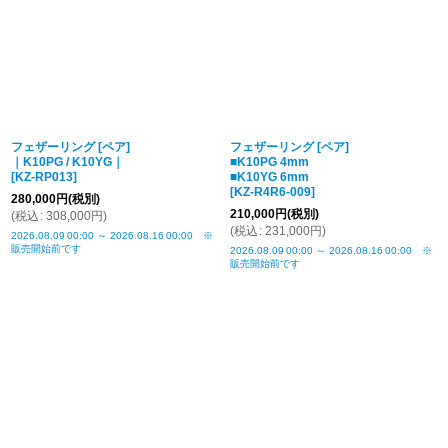
フェザーリング [ペア]
フェザーリング [ペア]
｜K10PG / K10YG｜
■K10PG 4mm
[
KZ-RP013
]
■K10YG 6mm
[
KZ-R4R6-009
]
280,000
円
(税別)
210,000
円
(税別)
(
税込
:
308,000
円
)
(
税込
:
231,000
円
)
2026.08.09
00:00
～
2026.08.16
00:00
※
販売開始前です
2026.08.09
00:00
～
2026.08.16
00:00
※
販売開始前です