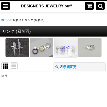
DESIGNERS JEWELRY buff
ホーム
>
風切羽
>
リング (風切羽)
リング (風切羽)
フェザー
イヤーカフ
リング
ALL
表示順変更
閉じる
46
件
表示数
:
並び順
:
絞り込む