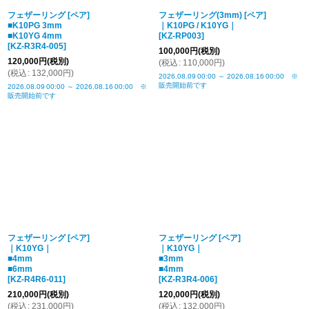
フェザーリング [ペア]
フェザーリング(3mm) [ペア]
■K10PG 3mm
｜K10PG / K10YG｜
■K10YG 4mm
[
KZ-RP003
]
[
KZ-R3R4-005
]
100,000
円
(税別)
120,000
円
(税別)
(
税込
:
110,000
円
)
(
税込
:
132,000
円
)
2026.08.09
00:00
～
2026.08.16
00:00
※
販売開始前です
2026.08.09
00:00
～
2026.08.16
00:00
※
販売開始前です
フェザーリング [ペア]
フェザーリング [ペア]
｜K10YG｜
｜K10YG｜
■4mm
■3mm
■6mm
■4mm
[
KZ-R4R6-011
]
[
KZ-R3R4-006
]
210,000
円
(税別)
120,000
円
(税別)
(
税込
:
231,000
円
)
(
税込
:
132,000
円
)