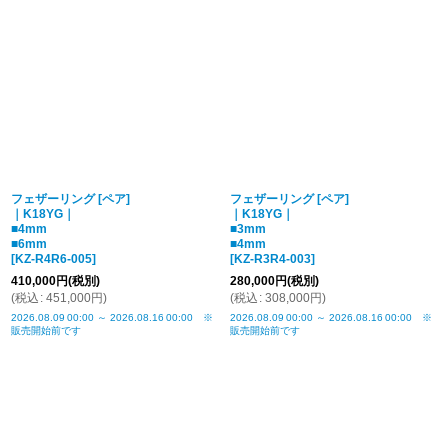
フェザーリング [ペア]
フェザーリング [ペア]
｜K18YG｜
｜K18YG｜
■4mm
■3mm
■6mm
■4mm
[
KZ-R4R6-005
]
[
KZ-R3R4-003
]
410,000
円
(税別)
280,000
円
(税別)
(
税込
:
451,000
円
)
(
税込
:
308,000
円
)
2026.08.09
00:00
～
2026.08.16
00:00
※
2026.08.09
00:00
～
2026.08.16
00:00
※
販売開始前です
販売開始前です