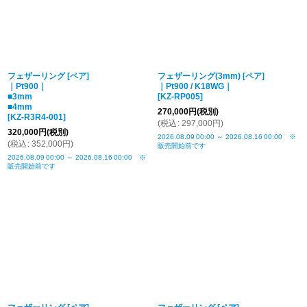
フェザーリング [ペア]
フェザーリング(3mm) [ペア]
｜Pt900｜
｜Pt900 / K18WG｜
■3mm
[
KZ-RP005
]
■4mm
270,000
円
(税別)
[
KZ-R3R4-001
]
(
税込
:
297,000
円
)
320,000
円
(税別)
2026.08.09
00:00
～
2026.08.16
00:00
※
(
税込
:
352,000
円
)
販売開始前です
2026.08.09
00:00
～
2026.08.16
00:00
※
販売開始前です