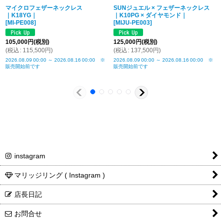
マイクロフェザーネックレス
SUNジュエル × フェザーネックレス
商品詳細金
税込表記です
｜K18YG｜
｜K10PG × ダイヤモンド｜
[
MI-PE008
]
[
MIJU-PE003
]
額・送料
105,000
円
(税別)
125,000
円
(税別)
(
税込
:
115,500
円
)
(
税込
:
137,500
円
)
2026.08.09
00:00
～
2026.08.16
00:00
※
2026.08.09
00:00
～
2026.08.16
00:00
※
販売開始前です
販売開始前です
instagram
マリッジリング ( Instagram )
店長日記
お問合せ