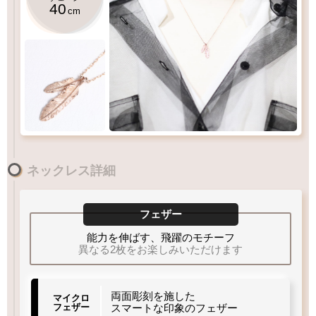
40
cm
マイクロフェザー
着用感にご注意下さい
／
目安
3
短くご着用いただけます
cm
肌なじみの良い軽い着け心地です
ネックレス詳細
アジャスター管
を
引き輪パーツ
に通します
40
チェーン
cm
首元ギリギリ
ご着用出来ない
かなり短め
多くの方が該当
華奢で短めのチェーンです
フェザー
能力を伸ばす、飛躍のモチーフ
異なる2枚をお楽しみいただけます
3
4.5
×
mm
×
mm
両面彫刻を施した
マイクロ
フェザー
スマートな印象のフェザー