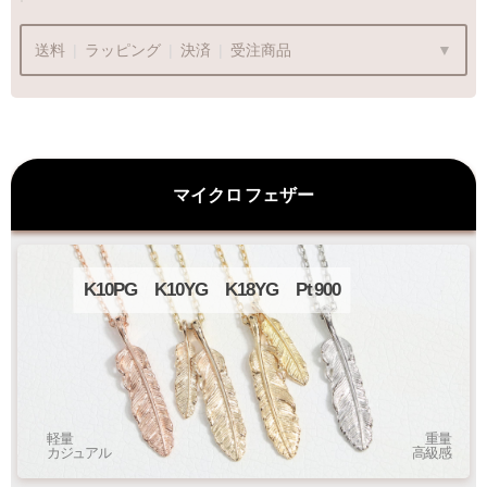
送料
|
ラッピング
|
決済
|
受注商品
ラッピングも承っております
マイクロ
フェザー
プレゼント用でも安心してご利用いただけます
1商品
¥1,100
Q&A
K10PG
K10YG
K18YG
Pt
900
最適なケースで
ラッピング
お届けします
軽量
重量
カジュアル
高級感