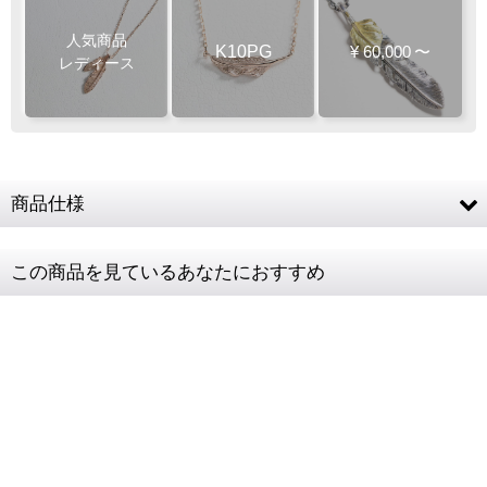
人気商品
K10PG
¥
60,000
〜
レディース
商品仕様
素材
K10PG (10金ピンクゴールド)
この商品を見ているあなたにおすすめ
フェザー左
約14 × 3mm
フェザー右
約20.5 × 4.5mm
チェーン全長
40cm (37cmに長さ調節可)
レディースト
肩幅38cm / 9号サイズ
ルソー
留め具につい
チェーンの留め具は、写真と異なる場合がござい
て
ます、ご了承下さい