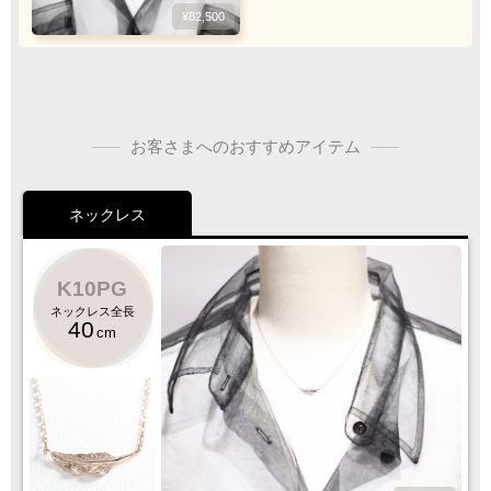
¥82,500
ご注文・決済お手続き完了後
Pt
900
K10YG
製作・お届け
『
』
となります
人気
お客さまへのおすすめアイテム
キャンセル・返品不可
ご注文の際は
サイズ等にご注意下さい
ネックレス
500
6,500
K10PG
ネックレス全長
40
cm
K10PG
K18YG