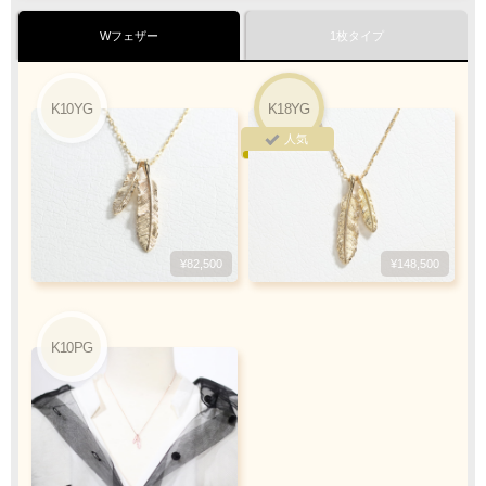
クロネコ
web
コレクト
／
カード決済
ご注文完了後
『お支払い手続き』のリンクから
Wフェザー
1枚タイプ
カード情報をご入力下さい
ご利用限度額
K10YG
K18YG
Q&A
1回のお買い物
人気
ご利用回数
¥300,000迄
銀行振込
¥82,500
¥148,500
ご注文完了後、メールに記載の指定口座へ
5
『
日以内
』
にお振込をお願い致します
K10PG
振込手数料
お客様ご負担で
お願い致します