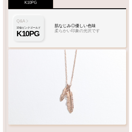
K10PG
Q&A
肌なじみ◎優しい色味
10金ピンクゴールド
柔らかい印象の光沢です
K10PG