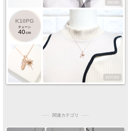
500
5,500
¥60,500
K10PG
チェーン
40
cm
¥137,500
関連カテゴリ