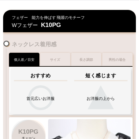
フェザー
能力を伸ばす
飛躍のモチーフ
K10PG
Wフェザー
ネックレス着用感
個人差／目安
サイズ
長さ調節
男性の場合
おすすめ
短く感じます
首元広いお洋服
お洋服の上から
K10PG
チェーン