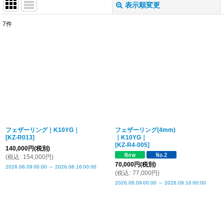
表示順変更
閉じる
7
件
表示数
:
並び順
:
絞り込む
フェザーリング｜K10YG｜
フェザーリング(4mm)
[
KZ-R013
]
｜K10YG｜
[
KZ-R4-005
]
140,000
円
(税別)
(
税込
:
154,000
円
)
70,000
円
(税別)
2026.08.09
00:00
～
2026.08.16
00:00
(
税込
:
77,000
円
)
2026.08.09
00:00
～
2026.08.16
00:00