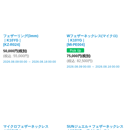
フェザーリング(3mm)
Wフェザーネックレス(マイクロ)
｜K10YG｜
｜K10YG｜
[
KZ-R024
]
[
MI-PE004
]
50,000
円
(税別)
(
税込
:
55,000
円
)
75,000
円
(税別)
(
税込
:
82,500
円
)
2026.08.09
00:00
～
2026.08.16
00:00
2026.08.09
00:00
～
2026.08.16
00:00
マイクロフェザーネックレス
SUNジュエル × フェザーネックレス