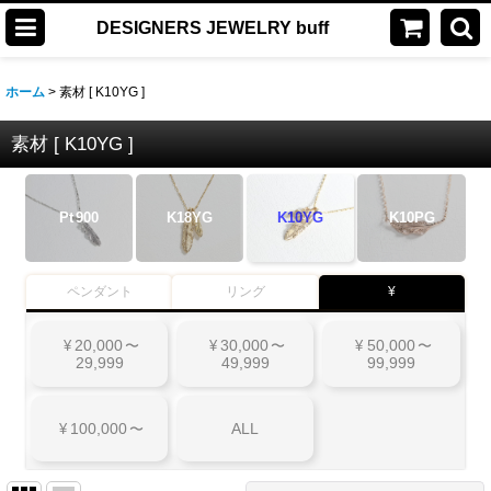
DESIGNERS JEWELRY buff
ホーム
>
素材 [ K10YG ]
素材 [ K10YG ]
Pt
900
K18YG
K10YG
K10PG
ペンダント
リング
¥
20,000
30,000
50,000
¥
〜
¥
〜
¥
〜
29,999
49,999
99,999
100,000
ALL
¥
〜