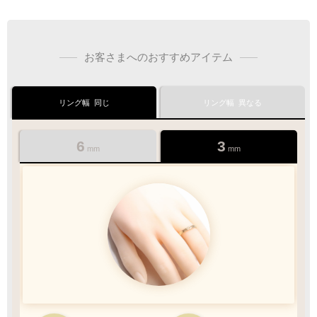
ラッピングも承っております
お客さまへのおすすめアイテム
プレゼント用でも安心してご利用いただけます
1商品
¥1,100
リング幅
同じ
リング幅
異なる
Q&A
最適なケースで
ラッピング
お届けします
6
3
mm
mm
クロネコ
web
コレクト
／
カード決済
ご注文完了後
『お支払い手続き』のリンクから
カード情報をご入力下さい
ご利用限度額