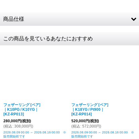
Pt
900
Pt
900
商品仕様
K18YG
人気
人気
K10YG (10金イエローゴールド) / K18YG (18金
素材
この商品を見ているあなたにおすすめ
イエローゴールド)
K18YG
最大幅 約3mm 1〜18号
K10YG
最大幅 約3mm 1〜18号
¥473,000
¥495,000
商品詳細金
税込表記です
額・送料
K10PG
K18YG
K18YG
人気
フェザーリング [ペア]
フェザーリング [ペア]
｜K10PG / K10YG｜
｜K18YG / Pt900｜
[
KZ-RP013
]
[
KZ-RP014
]
280,000
円
(税別)
520,000
円
(税別)
(
税込
:
308,000
円
)
(
税込
:
572,000
円
)
¥352,000
¥451,000
2026.08.09
00:00
～
2026.08.16
00:00
※
2026.08.09
00:00
～
2026.08.16
00:00
※
販売開始前です
販売開始前です