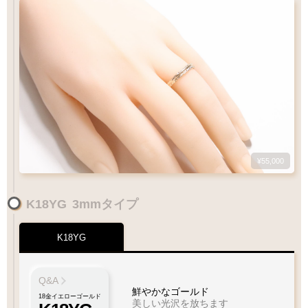
¥55,000
K18YG
3mmタイプ
K18YG
Q&A
鮮やかなゴールド
18金イエローゴールド
美しい光沢を放ちます