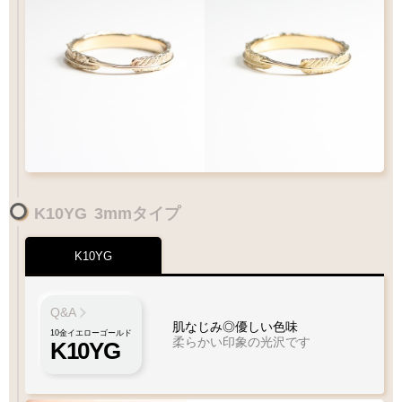
K10YG
3mmタイプ
K10YG
Q&A
肌なじみ◎優しい色味
10金イエローゴールド
柔らかい印象の光沢です
K10YG