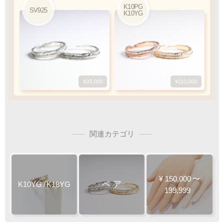
K10PG
K10YG
K10PG
SV925
SV925
K10YG
SV925
キャンセル・返品不可
人気
ご注文の際は
サイズ等にご注意下さい
¥173,800
¥33,000
¥173,800
¥110,000
4
6
3
4
SV925
mm
mm
mm
mm
関連カテゴリ
¥
150,000
〜
ペ
ア
K10YG
/
K18YG
199,999
¥39,600