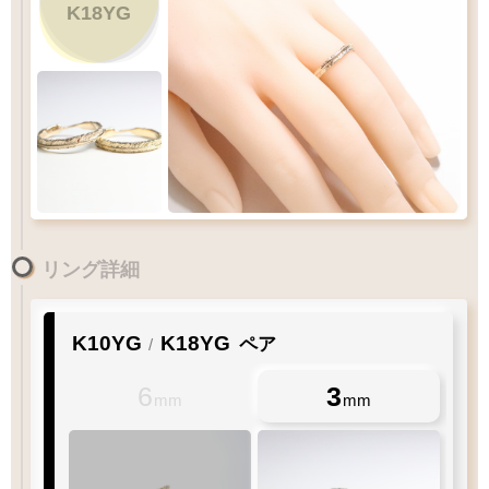
K18YG
Q&A
リングサイズガイド
リング詳細
K10YG
K18YG
ペア
/
6
3
mm
mm