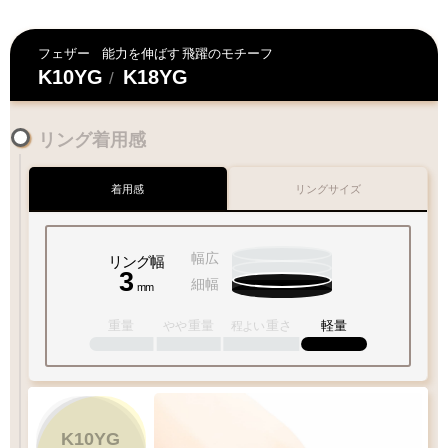
フェザー
能力を伸ばす
飛躍のモチーフ
K10YG
K18YG
/
リング着用感
着用感
リングサイズ
幅広
リング幅
3
細幅
mm
重量
重量
重さ
軽量
やや
程よい
1
-
18
号
K10YG
1
10
15
20
30