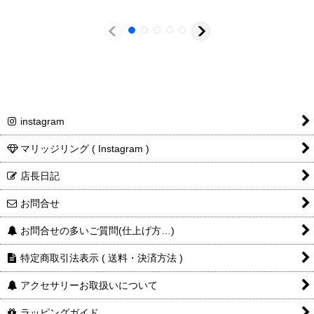
K10PG
K10YG
K10YG
instagram
¥231,000
¥231,000
マリッジリング ( Instagram )
店長日記
K10PG
SV925
お問合せ
お問合せの多いご質問(仕上げ方…)
特定商取引法表示 ( 送料・決済方法 )
アクセサリーお取扱いについて
¥96,800
ラッピングガイド