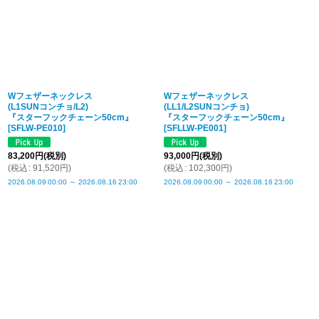
Wフェザーネックレス
Wフェザーネックレス
(L1SUNコンチョ/L2)
(LL1/L2SUNコンチョ)
『スターフックチェーン50cm』
『スターフックチェーン50cm』
[
SFLW-PE010
]
[
SFLLW-PE001
]
83,200
円
(税別)
93,000
円
(税別)
(
税込
:
91,520
円
)
(
税込
:
102,300
円
)
2026.08.09
00:00
～
2026.08.16
23:00
2026.08.09
00:00
～
2026.08.16
23:00