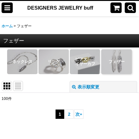
DESIGNERS JEWELRY buff
ホーム
>
フェザー
フェザー
ピアス
ネックレス
リング
フェザー
イヤーカフ
表示順変更
閉じる
100
件
表示数
:
1
2
次
»
並び順
:
絞り込む