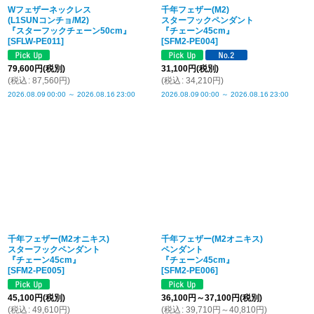
Wフェザーネックレス
千年フェザー(M2)
(L1SUNコンチョ/M2)
スターフックペンダント
『スターフックチェーン50cm』
『チェーン45cm』
[
SFLW-PE011
]
[
SFM2-PE004
]
79,600
円
(税別)
31,100
円
(税別)
(
税込
:
87,560
円
)
(
税込
:
34,210
円
)
2026.08.09
00:00
～
2026.08.16
23:00
2026.08.09
00:00
～
2026.08.16
23:00
千年フェザー(M2オニキス)
千年フェザー(M2オニキス)
スターフックペンダント
ペンダント
『チェーン45cm』
『チェーン45cm』
[
SFM2-PE005
]
[
SFM2-PE006
]
45,100
円
(税別)
36,100
円
～37,100
円
(税別)
(
税込
:
49,610
円
)
(
税込
:
39,710
円
～40,810
円
)