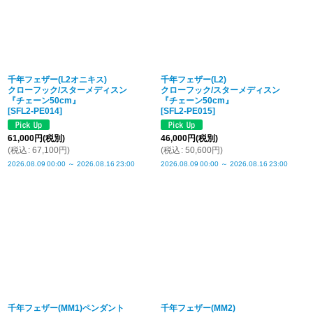
千年フェザー(L2オニキス)
千年フェザー(L2)
クローフック/スターメディスン
クローフック/スターメディスン
『チェーン50cm』
『チェーン50cm』
[
SFL2-PE014
]
[
SFL2-PE015
]
61,000
円
(税別)
46,000
円
(税別)
(
税込
:
67,100
円
)
(
税込
:
50,600
円
)
2026.08.09
00:00
～
2026.08.16
23:00
2026.08.09
00:00
～
2026.08.16
23:00
千年フェザー(MM1)ペンダント
千年フェザー(MM2)