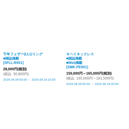
並び順
:
絞り込む
千年フェザー(LL1)リング
キヘイネックレス
■雑誌掲載
■雑誌掲載
[
SFLL-R001
]
■Web掲載
[
SMK-PE001
]
28,000
円
(税別)
150,000
円
～165,000
円
(税別)
(
税込
:
30,800
円
)
(
税込
:
165,000
円
～181,500
円
)
2026.08.09
00:00
～
2026.08.16
23:00
2026.08.09
00:00
～
2026.08.16
00:00