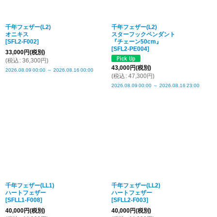
千年フェザー(L2)
千年フェザー(L2)
オニキス
スターフックペンダント
[
SFL2-F002
]
『チェーン50cm』
[
SFL2-PE004
]
33,000
円
(税別)
(
税込
:
36,300
円
)
43,000
円
(税別)
2026.08.09
00:00
～
2026.08.16
00:00
(
税込
:
47,300
円
)
2026.08.09
00:00
～
2026.08.16
23:00
千年フェザー(LL1)
千年フェザー(LL2)
ハートフェザー
ハートフェザー
[
SFLL1-F008
]
[
SFLL2-F003
]
40,000
円
(税別)
40,000
円
(税別)