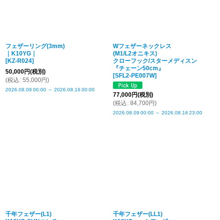
フェザーリング(3mm)
Wフェザーネックレス
｜K10YG｜
(M1/L2オニキス)
[
KZ-R024
]
クローフック/スターメディスン
『チェーン50cm』
50,000
円
(税別)
[
SFL2-PE007W
]
(
税込
:
55,000
円
)
2026.08.09
00:00
～
2026.08.16
00:00
77,000
円
(税別)
(
税込
:
84,700
円
)
2026.08.09
00:00
～
2026.08.16
23:00
千年フェザー(L1)
千年フェザー(LL1)