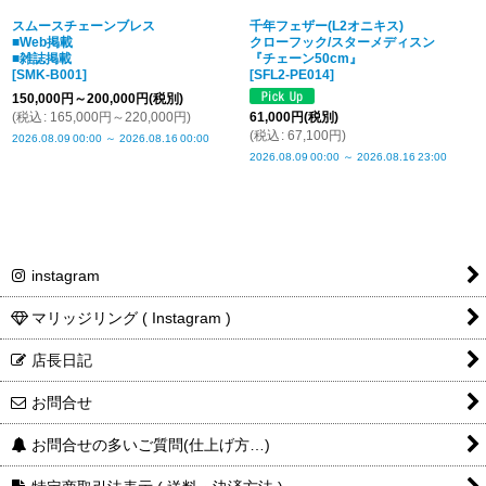
スムースチェーンブレス
千年フェザー(L2オニキス)
■Web掲載
クローフック/スターメディスン
■雑誌掲載
『チェーン50cm』
[
SMK-B001
]
[
SFL2-PE014
]
150,000
円
～200,000
円
(税別)
(
税込
:
165,000
円
～220,000
円
)
61,000
円
(税別)
(
税込
:
67,100
円
)
2026.08.09
00:00
～
2026.08.16
00:00
2026.08.09
00:00
～
2026.08.16
23:00
instagram
マリッジリング ( Instagram )
店長日記
お問合せ
お問合せの多いご質問(仕上げ方…)