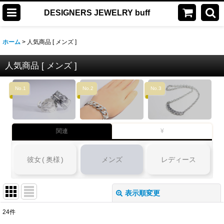
DESIGNERS JEWELRY buff
ホーム
>
人気商品 [ メンズ ]
人気商品 [ メンズ ]
No.1
No.2
No.3
関連
¥
彼女
(
奥様
)
メンズ
レディース
表示順変更
閉じる
24
件
表示数
: