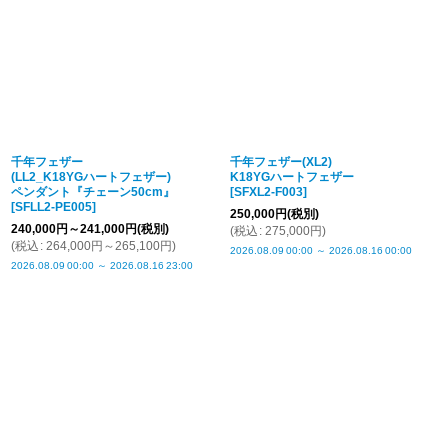
千年フェザー
千年フェザー(XL2)
(LL2_K18YGハートフェザー)
K18YGハートフェザー
ペンダント『チェーン50cm』
[
SFXL2-F003
]
[
SFLL2-PE005
]
250,000
円
(税別)
240,000
円
～241,000
円
(税別)
(
税込
:
275,000
円
)
(
税込
:
264,000
円
～265,100
円
)
2026.08.09
00:00
～
2026.08.16
00:00
2026.08.09
00:00
～
2026.08.16
23:00