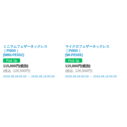
並び順
:
絞り込む
ミニマムフェザーネックレス
マイクロフェザーネックレス
｜Pt900｜
｜Pt900｜
[
MINI-PE002
]
[
MI-PE006
]
115,000
円
(税別)
115,000
円
(税別)
(
税込
:
126,500
円
)
(
税込
:
126,500
円
)
2026.08.09
00:00
～
2026.08.16
00:00
2026.08.09
00:00
～
2026.08.16
00:00