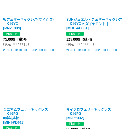
Wフェザーネックレス(マイクロ)
SUNジュエル × フェザーネックレス
｜K10YG｜
｜K10YG × ダイヤモンド｜
[
MI-PE004
]
[
MIJU-PE001
]
75,000
円
(税別)
125,000
円
(税別)
(
税込
:
82,500
円
)
(
税込
:
137,500
円
)
2026.08.09
00:00
～
2026.08.16
00:00
2026.08.09
00:00
～
2026.08.16
00:00
ミニマムフェザーネックレス
マイクロフェザーネックレス
｜K10PG｜
｜K10PG｜
■雑誌掲載
[
MI-PE002
]
[
MINI-PE001
]