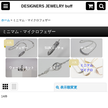
DESIGNERS JEWELRY buff
ホーム
>
ミニマム・マイクロフェザー
ミニマム・マイクロフェザー
人気
フェザー
SUNコンチョ
チェーン
人気
ミニマム
ウォーボンネット
スター
マイクロ
表示順変更
閉じる
14
件
表示数
: