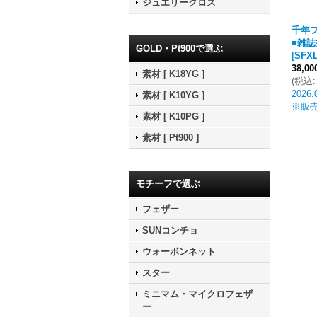
ジュエリークロス
千年フ
■雑誌
GOLD・Pt900で選ぶ
[
SFXL
38,0
素材 [ K18YG ]
(
税込
:
2026.
素材 [ K10YG ]
※販
素材 [ K10PG ]
素材 [ Pt900 ]
モチーフで選ぶ
フェザー
SUNコンチョ
ウォーボンネット
スター
ミニマム・マイクロフェザ
ー