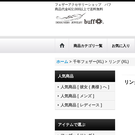
フェザーアクセサリーショップ
バフ
商品代金¥22,000以上で送料無料
商品カテゴリ一覧
お気に入り
ホーム
>
千年フェザー(XL)
>
リング (XL)
人気商品
リング
人気商品 [ 彼女 ( 奥様 ) へ ]
人気商品 [ メンズ ]
人気商品 [ レディース ]
アイテムで選ぶ