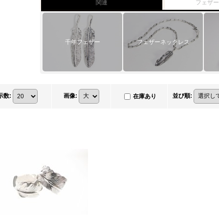
関連
フェザ
千年フェザー
フェザーネックレス
示数
:
画像
:
並び順
:
在庫あり