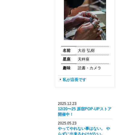
名前
大谷 弘樹
星座
天秤座
趣味
読書・カメラ
私が店長です
2025.12.23
12/20〜25 原宿POP-UPストア
開催中！
2025.05.23
やってやれない事はない。 や
らずに出来るわけがない。