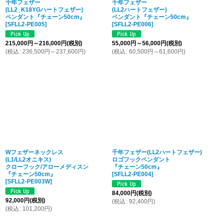
千年フェザー
千年フェザー
(LL2_K18YGハートフェザー)
(LL2ハートフェザー)
ペンダント『チェーン50cm』
ペンダント『チェーン50cm』
[
SFLL2-PE005
]
[
SFLL2-PE006
]
215,000
円
～216,000
円
(税別)
55,000
円
～56,000
円
(税別)
(
税込
:
236,500
円
～237,600
円
)
(
税込
:
60,500
円
～61,600
円
)
Wフェザーネックレス
千年フェザー(LL2ハートフェザー)
(L1/LL2オニキス)
ロゴフックペンダント
クローフック/アローメディスン
『チェーン50cm』
『チェーン50cm』
[
SFLL2-PE004
]
[
SFLL2-PE003W
]
84,000
円
(税別)
92,000
円
(税別)
(
税込
:
92,400
円
)
(
税込
:
101,200
円
)