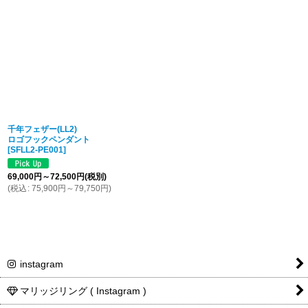
千年フェザー(LL2)
ロゴフックペンダント
[
SFLL2-PE001
]
69,000
円
～72,500
円
(税別)
(
税込
:
75,900
円
～79,750
円
)
instagram
マリッジリング ( Instagram )