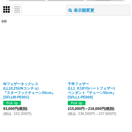
表示順変更
閉じる
9
件
表示数
:
並び順
:
絞り込む
Wフェザーネックレス
千年フェザー
(LL1/L2SUNコンチョ)
(LL1_K18YGハートフェザー)
『スターフックチェーン50cm』
ペンダント『チェーン50cm』
[
SFLLW-PE001
]
[
SFLL1-PE009
]
93,000
円
(税別)
215,000
円
～216,000
円
(税別)
(
税込
:
102,300
円
)
(
税込
:
236,500
円
～237,600
円
)