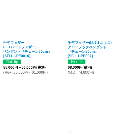
千年フェザー
千年フェザー(LL1オニキス)
(LL1ハートフェザー)
アローフックペンダント
ペンダント『チェーン50cm』
『チェーン50cm』
[
SFLL1-PE0010
]
[
SFLL1-PE007
]
55,000
円
～56,000
円
(税別)
68,000
円
(税別)
(
税込
:
60,500
円
～61,600
円
)
(
税込
:
74,800
円
)