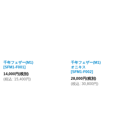
表示数
:
並び順
:
絞り込む
千年フェザー(M1)
千年フェザー(M1)
[
SFM1-F001
]
オニキス
[
SFM1-F002
]
14,000
円
(税別)
28,000
円
(税別)
(
税込
:
15,400
円
)
(
税込
:
30,800
円
)