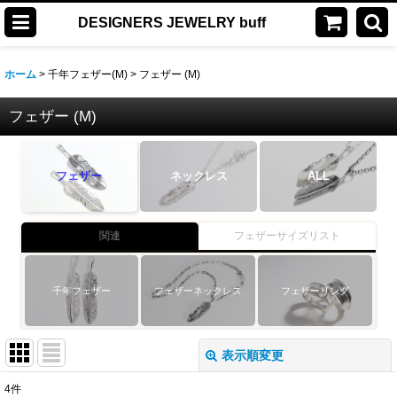
DESIGNERS JEWELRY buff
ホーム
>
千年フェザー(M)
>
フェザー (M)
フェザー (M)
フェザー
ネックレス
ALL
関連
フェザーサイズリスト
千年フェザー
フェザーネックレス
フェザーリング
表示順変更
閉じる
4
件