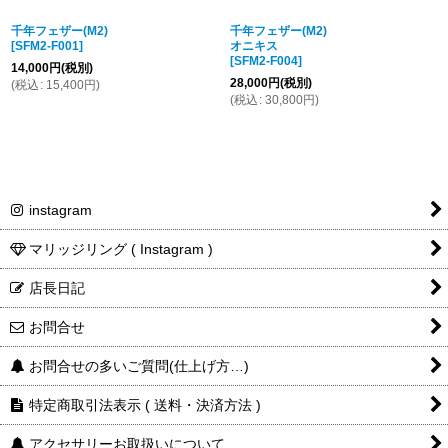
千年フェザー(M2)
千年フェザー(M2)
[
SFM2-F001
]
オニキス
[
SFM2-F004
]
14,000
円
(税別)
28,000
円
(税別)
(
税込
:
15,400
円
)
(
税込
:
30,800
円
)
instagram
マリッジリング ( Instagram )
店長日記
お問合せ
お問合せの多いご質問(仕上げ方…)
特定商取引法表示 ( 送料・決済方法 )
アクセサリーお取扱いについて