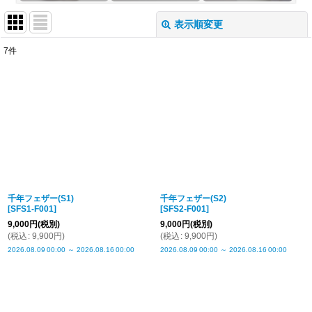
表示順変更
閉じる
7
件
サブカテゴリ
:
表示数
:
並び順
:
絞り込む
千年フェザー(S1)
千年フェザー(S2)
[
SFS1-F001
]
[
SFS2-F001
]
9,000
円
(税別)
9,000
円
(税別)
(
税込
:
9,900
円
)
(
税込
:
9,900
円
)
2026.08.09
00:00
～
2026.08.16
00:00
2026.08.09
00:00
～
2026.08.16
00:00