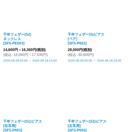
千年フェザー(S2)
千年フェザー(S)ピアス
ネックレス
[ペア]
[
SFS-PE003
]
[
SFS-P002
]
14,600
円
～16,300
円
(税別)
28,000
円
(税別)
(
税込
:
16,060
円
～17,930
円
)
(
税込
:
30,800
円
)
2026.08.09
00:00
～
2026.08.16
23:00
2026.08.09
00:00
～
2026.08.16
23:00
千年フェザー(S1)ピアス
千年フェザー(S2)ピアス
[右耳用]
[左耳用]
[
SFS-P003
]
[
SFS-P004
]