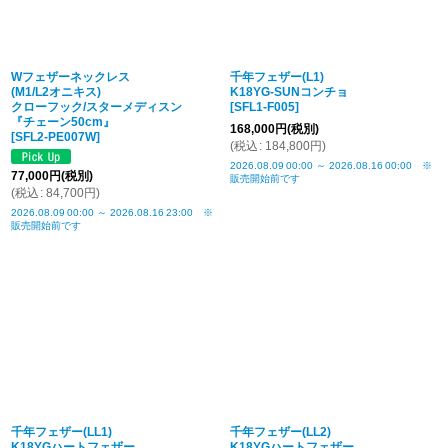
Wフェザーネックレス
千年フェザー(L1)
(M1/L2オニキス)
K18YG-SUNコンチョ
クローフック/スターメディスン
[
SFL1-F005
]
『チェーン50cm』
168,000
円
(税別)
[
SFL2-PE007W
]
(
税込
:
184,800
円
)
2026.08.09
00:00
～
2026.08.16
00:00
※
77,000
円
(税別)
販売開始前です
(
税込
:
84,700
円
)
2026.08.09
00:00
～
2026.08.16
23:00
※
販売開始前です
千年フェザー(LL1)
千年フェザー(LL2)
K18YGハートフェザー
K18YGハートフェザー