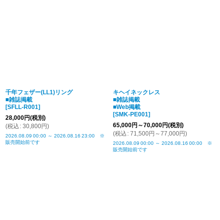
並び順
:
絞り込む
千年フェザー(LL1)リング
キヘイネックレス
■雑誌掲載
■雑誌掲載
[
SFLL-R001
]
■Web掲載
[
SMK-PE001
]
28,000
円
(税別)
65,000
円
～70,000
円
(税別)
(
税込
:
30,800
円
)
(
税込
:
71,500
円
～77,000
円
)
2026.08.09
00:00
～
2026.08.16
23:00
※
販売開始前です
2026.08.09
00:00
～
2026.08.16
00:00
※
販売開始前です