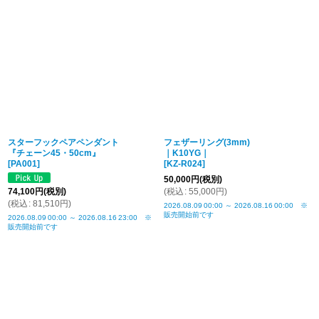
スターフックペアペンダント
フェザーリング(3mm)
『チェーン45・50cm』
｜K10YG｜
[
PA001
]
[
KZ-R024
]
50,000
円
(税別)
74,100
円
(税別)
(
税込
:
55,000
円
)
(
税込
:
81,510
円
)
2026.08.09
00:00
～
2026.08.16
00:00
※
販売開始前です
2026.08.09
00:00
～
2026.08.16
23:00
※
販売開始前です