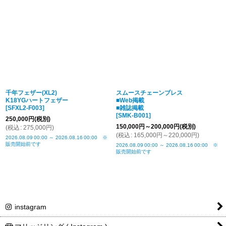
千年フェザー(XL2)
スムースチェーンブレス
K18YGハートフェザー
■Web掲載
[
SFXL2-F003
]
■雑誌掲載
[
SMK-B001
]
250,000
円
(税別)
150,000
円
～200,000
円
(税別)
(
税込
:
275,000
円
)
(
税込
:
165,000
円
～220,000
円
)
2026.08.09
00:00
～
2026.08.16
00:00
※
販売開始前です
2026.08.09
00:00
～
2026.08.16
00:00
※
販売開始前です
instagram