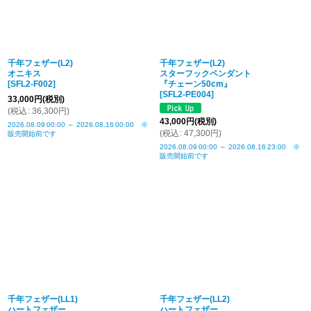
千年フェザー(L2)
千年フェザー(L2)
オニキス
スターフックペンダント
[
SFL2-F002
]
『チェーン50cm』
[
SFL2-PE004
]
33,000
円
(税別)
(
税込
:
36,300
円
)
43,000
円
(税別)
2026.08.09
00:00
～
2026.08.16
00:00
※
(
税込
:
47,300
円
)
販売開始前です
2026.08.09
00:00
～
2026.08.16
23:00
※
販売開始前です
千年フェザー(LL1)
千年フェザー(LL2)
ハートフェザー
ハートフェザー