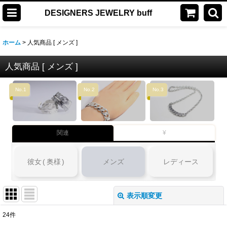
DESIGNERS JEWELRY buff
ホーム
>
人気商品 [ メンズ ]
人気商品 [ メンズ ]
No.1
No.2
No.3
関連
¥
彼女
(
奥様
)
メンズ
レディース
表示順変更
閉じる
24
件
表示数
: