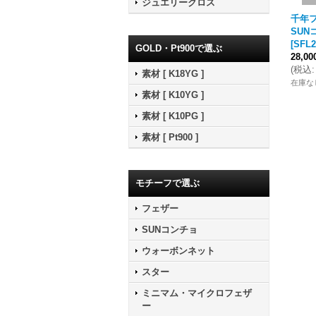
ジュエリークロス
千年フ
SUN
[
SFL2
GOLD・Pt900で選ぶ
28,0
(
税込
:
素材 [ K18YG ]
在庫な
素材 [ K10YG ]
素材 [ K10PG ]
素材 [ Pt900 ]
モチーフで選ぶ
フェザー
SUNコンチョ
ウォーボンネット
スター
ミニマム・マイクロフェザ
ー