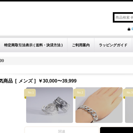
特定商取引法表示 ( 送料・決済方法 )
ご利用案内
ラッピングガイド
99
気商品
[
メンズ
]
￥30,000〜39,999
No.1
No.2
No.3
関連