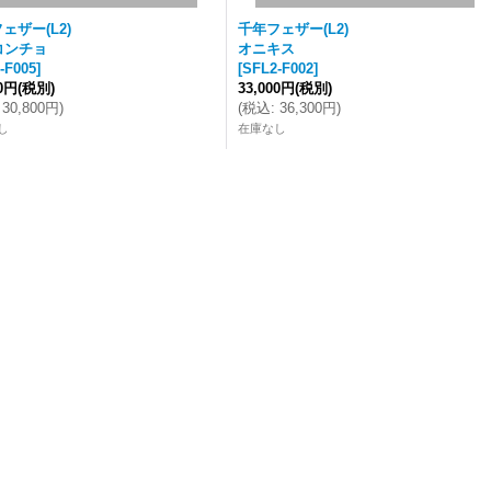
ェザー(L2)
千年フェザー(L2)
コンチョ
オニキス
-F005
]
[
SFL2-F002
]
00円
(税別)
33,000円
(税別)
30,800円
)
(
税込
:
36,300円
)
し
在庫なし