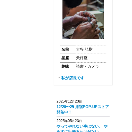
名前
大谷 弘樹
星座
天秤座
趣味
読書・カメラ
私が店長です
2025
12
23
年
月
日
12/20〜25 原宿POP-UPストア
開催中！
2025
05
23
年
月
日
やってやれない事はない。 や
らずに出来るわけがない。