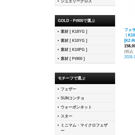
ジュエリークロス
GOLD・Pt900で選ぶ
フェザ
素材 [ K18YG ]
｜K10
[
KZ-R
素材 [ K10YG ]
158,
素材 [ K10PG ]
(
税込
:
2026.
素材 [ Pt900 ]
モチーフで選ぶ
フェザー
SUNコンチョ
ウォーボンネット
スター
ミニマム・マイクロフェザ
ー