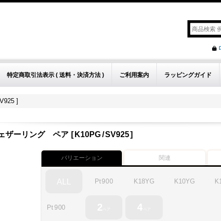
特定商取引法表示 ( 送料・決済方法 )
ご利用案内
ラッピングガイド
925 ]
ェザーリング
ペア
[
K10PG
/
SV925
]
バリエーション
関連
Pt
900
K18YG
K10YG
K
ALL
2
4
Pt
900
ペア
ペア