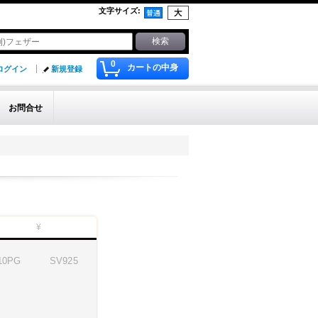
文字サイズ
:
0
カートの中身
ログイン
新規登録
お問合せ
¥
10PG
SV
925