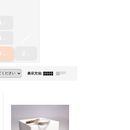
4
ペア
4
ペア
3
2
ペア
ペア
表示方法
: