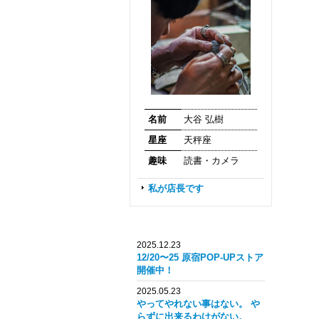
名前
大谷 弘樹
星座
天秤座
趣味
読書・カメラ
私が店長です
2025.12.23
12/20〜25 原宿POP-UPストア
開催中！
2025.05.23
やってやれない事はない。 や
らずに出来るわけがない。