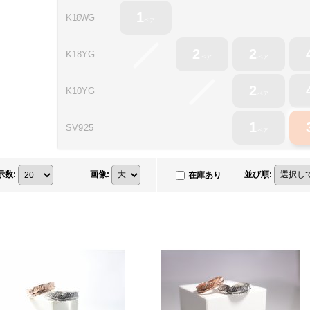
1
K18WG
ペア
2
2
K18YG
ペア
ペア
2
K10YG
ペア
1
SV
925
ペア
示数
:
画像
:
並び順
:
在庫あり