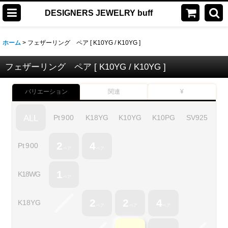
DESIGNERS JEWELRY buff
ホーム
>
フェザーリング ペア [ K10YG / K10YG ]
フェザーリング ペア [ K10YG / K10YG ]
バリエーション
関連
¥
Pt
900
K18YG
K10YG
K10PG
SV
925
ALL
2
4
Pt
900
ペア
ペア
1
K18WG
ペア
2
2
4
K18YG
ペア
ペア
ペア