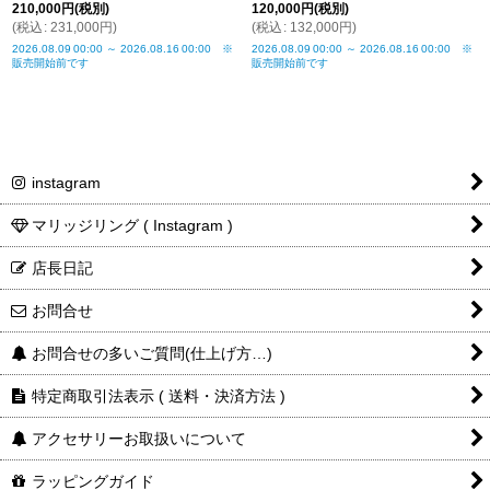
210,000
円
(税別)
120,000
円
(税別)
(
税込
:
231,000
円
)
(
税込
:
132,000
円
)
2026.08.09
00:00
～
2026.08.16
00:00
※
2026.08.09
00:00
～
2026.08.16
00:00
※
販売開始前です
販売開始前です
instagram
マリッジリング ( Instagram )
店長日記
お問合せ
お問合せの多いご質問(仕上げ方…)
特定商取引法表示 ( 送料・決済方法 )
アクセサリーお取扱いについて
ラッピングガイド