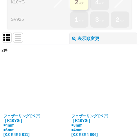
2
4
K10YG
ペア
ペア
1
3
2
SV
925
ペア
ペア
ペア
表示順変更
閉じる
2
件
表示数
:
並び順
:
絞り込む
フェザーリング [ペア]
フェザーリング [ペア]
｜K10YG｜
｜K10YG｜
■4mm
■3mm
■6mm
■4mm
[
KZ-R4R6-011
]
[
KZ-R3R4-006
]