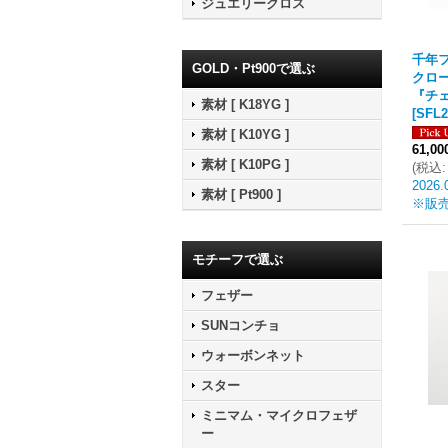
ジュエリークロス
千年フ
GOLD・Pt900で選ぶ
クロ
『チェ
素材 [ K18YG ]
[
SFL2
素材 [ K10YG ]
61,0
素材 [ K10PG ]
(
税込
:
2026.
素材 [ Pt900 ]
※販
モチーフで選ぶ
フェザー
SUNコンチョ
ウォーボンネット
スター
ミニマム・マイクロフェザ
ー