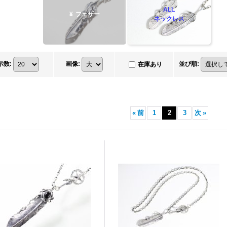
ALL
¥
フェザー
ネックレス
示数
:
画像
:
並び順
:
在庫あり
«
前
1
2
3
次
»