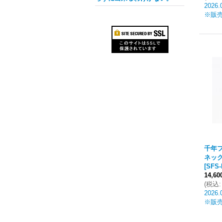
2026.
※販
千年フ
ネッ
[
SFS-
14,6
(
税込
:
2026.
※販