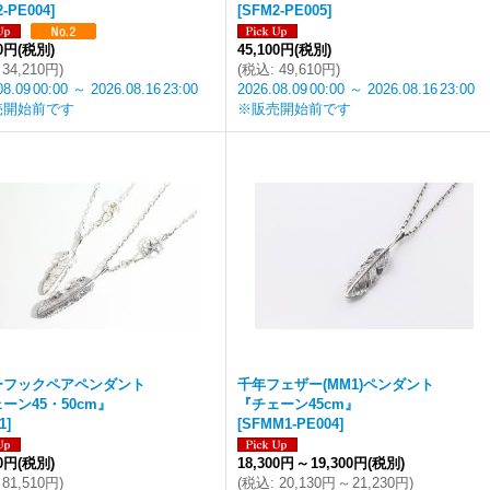
-PE004
]
[
SFM2-PE005
]
00円
(税別)
45,100円
(税別)
34,210円
)
(
税込
:
49,610円
)
08.09
00:00
～
2026.08.16
23:00
2026.08.09
00:00
～
2026.08.16
23:00
売開始前です
※販売開始前です
ーフックペアペンダント
千年フェザー(MM1)ペンダント
ーン45・50cm』
『チェーン45cm』
1
]
[
SFMM1-PE004
]
00円
(税別)
18,300円
～
19,300円
(税別)
81,510円
)
(
税込
:
20,130円
～
21,230円
)