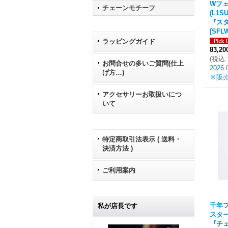
Wフ
チェーンモチーフ
(L1S
『スタ
[
SFLW
ラッピングガイド
83,2
(
税込
:
お問合せの多いご質問(仕上
2026.
げ方…)
※販
アクセサリーお取扱いにつ
いて
特定商取引法表示 ( 送料・
決済方法 )
ご利用案内
千年フ
私が店長です
スタ
『チェ