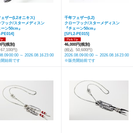
ェザー(L2オニキス)
千年フェザー(L2)
ーフック/スターメディスン
クローフック/スターメディスン
ーン50cm』
『チェーン50cm』
-PE014
]
[
SFL2-PE015
]
00円
(税別)
46,000円
(税別)
67,100円
)
(
税込
:
50,600円
)
08.09
00:00
～
2026.08.16
23:00
2026.08.09
00:00
～
2026.08.16
23:00
売開始前です
※販売開始前です