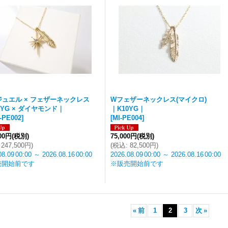
ジュエル × フェザーネックレス
Wフェザーネックレス(マイクロ)
8YG × ダイヤモンド｜
｜K10YG｜
-PE002
]
[
MI-PE004
]
000円
(税別)
75,000円
(税別)
247,500円
)
(
税込
:
82,500円
)
08.09
00:00
～
2026.08.16
00:00
2026.08.09
00:00
～
2026.08.16
00:00
売開始前です
※販売開始前です
«
前
1
2
3
次
»