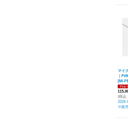
マイ
｜Pt9
[
MI-P
115,
(
税込
:
2026.
※販