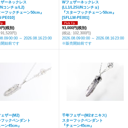
ェザーネックレス
Wフェザーネックレス
UNコンチョ/L2)
(LL1/L2SUNコンチョ)
ーフックチェーン50cm』
『スターフックチェーン50cm』
-PE010
]
[
SFLLW-PE001
]
00円
(税別)
93,000円
(税別)
91,520円
)
(
税込
:
102,300円
)
08.09
00:00
～
2026.08.16
23:00
2026.08.09
00:00
～
2026.08.16
23:00
売開始前です
※販売開始前です
ェザー(M2)
千年フェザー(M2オニキス)
ーフックペンダント
スターフックペンダント
ーン45cm』
『チェーン45cm』