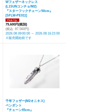
Wフェザーネックレス
(L1SUNコンチョ/M2)
『スターフックチェーン50cm』
[
SFLW-PE011
]
79,600円
(税別)
(
税込
:
87,560円
)
2026.08.09
00:00
～
2026.08.16
23:00
※販売開始前です
千年フェザー(M2オニキス)
ペンダント
『チェーン45cm』