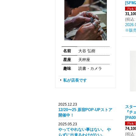
[
SFM2
31,1
(
税込
:
2026.
※販
名前
大谷 弘樹
星座
天秤座
趣味
読書・カメラ
私が店長です
2025.12.23
スタ
12/20〜25 原宿POP-UPストア
『チェ
開催中！
[
PA00
2025.05.23
74,1
やってやれない事はない。 や
(
税込
:
らずに出来るわけがない。