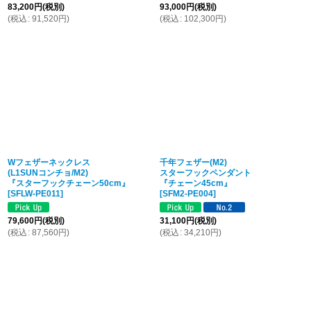
83,200
円
(税別)
93,000
円
(税別)
(
税込
:
91,520
円
)
(
税込
:
102,300
円
)
Wフェザーネックレス
千年フェザー(M2)
(L1SUNコンチョ/M2)
スターフックペンダント
『スターフックチェーン50cm』
『チェーン45cm』
[
SFLW-PE011
]
[
SFM2-PE004
]
79,600
円
(税別)
31,100
円
(税別)
(
税込
:
87,560
円
)
(
税込
:
34,210
円
)