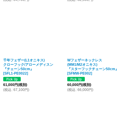
千年フェザー(L1オニキス)
Wフェザーネックレス
クローフック/アローメディスン
(MM1/M2オニキス)
『チェーン50cm』
『スターフックチェーン50cm』
[
SFL1-PE0022
]
[
SFMW-PE002
]
61,000
円
(税別)
60,000
円
(税別)
(
税込
:
67,100
円
)
(
税込
:
66,000
円
)