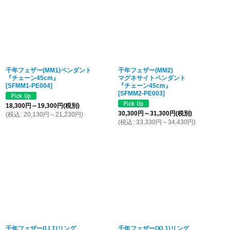
千年フェザー(MM1)ペンダント
千年フェザー(MM2)
『チェーン45cm』
マグネサイトペンダント
[
SFMM1-PE004
]
『チェーン45cm』
[
SFMM2-PE003
]
18,300
円
～19,300
円
(税別)
30,300
円
～31,300
円
(税別)
(
税込
:
20,130
円
～21,230
円
)
(
税込
:
33,330
円
～34,430
円
)
千年フェザー(LL1)リング
千年フェザー(XL1)リング