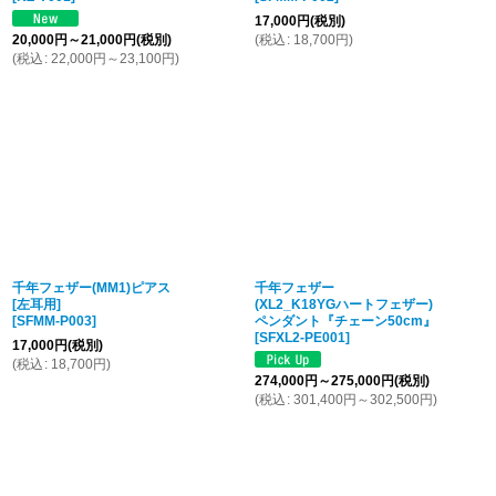
17,000
円
(税別)
20,000
円
～21,000
円
(税別)
(
税込
:
18,700
円
)
(
税込
:
22,000
円
～23,100
円
)
千年フェザー(MM1)ピアス
千年フェザー
[左耳用]
(XL2_K18YGハートフェザー)
[
SFMM-P003
]
ペンダント『チェーン50cm』
[
SFXL2-PE001
]
17,000
円
(税別)
(
税込
:
18,700
円
)
274,000
円
～275,000
円
(税別)
(
税込
:
301,400
円
～302,500
円
)