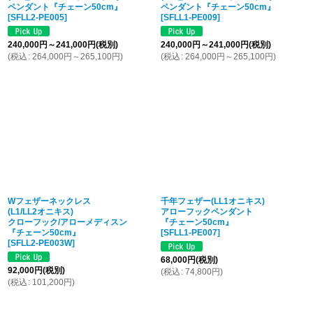
ペンダント『チェーン50cm』
ペンダント『チェーン50cm』
[
SFLL2-PE005
]
[
SFLL1-PE009
]
240,000
円
～241,000
円
(税別)
240,000
円
～241,000
円
(税別)
(
税込
:
264,000
円
～265,100
円
)
(
税込
:
264,000
円
～265,100
円
)
Wフェザーネックレス
千年フェザー(LL1オニキス)
(L1/LL2オニキス)
アローフックペンダント
クローフック/アローメディスン
『チェーン50cm』
『チェーン50cm』
[
SFLL1-PE007
]
[
SFLL2-PE003W
]
68,000
円
(税別)
92,000
円
(税別)
(
税込
:
74,800
円
)
(
税込
:
101,200
円
)