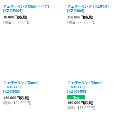
フェザーリング(3mm) [ペア]
フェザーリング｜K18YG｜
[
KZ-RP006
]
[
KZ-R004
]
30,000
円
(税別)
250,000
円
(税別)
(
税込
:
33,000
円
)
(
税込
:
275,000
円
)
フェザーリング(3mm)
フェザーリング(4mm)
｜K18YG｜
｜K18YG｜
[
KZ-R025
]
[
KZ-R4-003
]
120,000
円
(税別)
(
税込
:
132,000
円
)
160,000
円
(税別)
(
税込
:
176,000
円
)