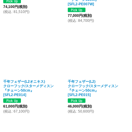
[
SFL2-PE007W
]
74,100
円
(税別)
(
税込
:
81,510
円
)
77,000
円
(税別)
(
税込
:
84,700
円
)
千年フェザー(L2オニキス)
千年フェザー(L2)
クローフック/スターメディスン
クローフック/スターメディスン
『チェーン50cm』
『チェーン50cm』
[
SFL2-PE014
]
[
SFL2-PE015
]
61,000
円
(税別)
46,000
円
(税別)
(
税込
:
67,100
円
)
(
税込
:
50,600
円
)