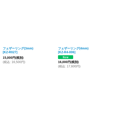
フェザーリング(3mm)
フェザーリング(4mm)
[
KZ-R027
]
[
KZ-R4-006
]
15,000
円
(税別)
(
税込
:
16,500
円
)
16,000
円
(税別)
(
税込
:
17,600
円
)