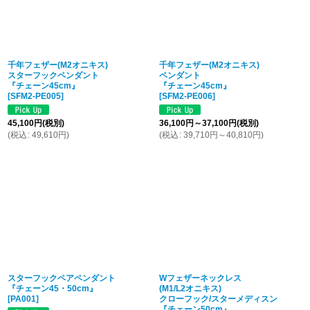
千年フェザー(M2オニキス)
千年フェザー(M2オニキス)
スターフックペンダント
ペンダント
『チェーン45cm』
『チェーン45cm』
[
SFM2-PE005
]
[
SFM2-PE006
]
45,100
円
(税別)
36,100
円
～37,100
円
(税別)
(
税込
:
49,610
円
)
(
税込
:
39,710
円
～40,810
円
)
スターフックペアペンダント
Wフェザーネックレス
『チェーン45・50cm』
(M1/L2オニキス)
[
PA001
]
クローフック/スターメディスン
『チェーン50cm』