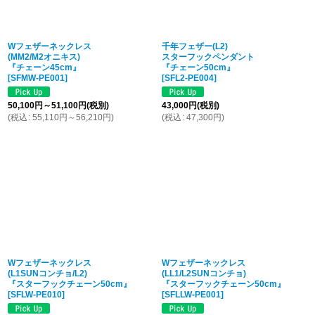
Wフェザーネックレス
千年フェザー(L2)
(MM2/M2オニキス)
スターフックペンダント
『チェーン45cm』
『チェーン50cm』
[
SFMW-PE001
]
[
SFL2-PE004
]
50,100
円
～51,100
円
(税別)
43,000
円
(税別)
(
税込
:
55,110
円
～56,210
円
)
(
税込
:
47,300
円
)
Wフェザーネックレス
Wフェザーネックレス
(L1SUNコンチョ/L2)
(LL1/L2SUNコンチョ)
『スターフックチェーン50cm』
『スターフックチェーン50cm』
[
SFLW-PE010
]
[
SFLLW-PE001
]