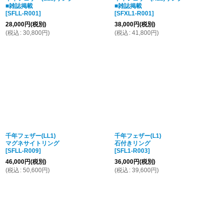
■雑誌掲載
■雑誌掲載
[
SFLL-R001
]
[
SFXL1-R001
]
28,000
円
(税別)
38,000
円
(税別)
(
税込
:
30,800
円
)
(
税込
:
41,800
円
)
千年フェザー(LL1)
千年フェザー(L1)
マグネサイトリング
石付きリング
[
SFLL-R009
]
[
SFL1-R003
]
46,000
円
(税別)
36,000
円
(税別)
(
税込
:
50,600
円
)
(
税込
:
39,600
円
)