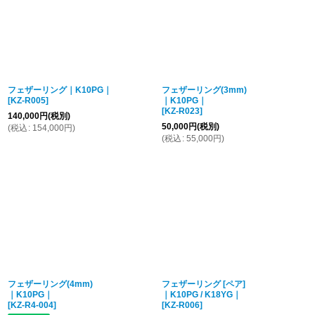
フェザーリング｜K10PG｜
フェザーリング(3mm)
[
KZ-R005
]
｜K10PG｜
[
KZ-R023
]
140,000
円
(税別)
50,000
円
(税別)
(
税込
:
154,000
円
)
(
税込
:
55,000
円
)
フェザーリング(4mm)
フェザーリング [ペア]
｜K10PG｜
｜K10PG / K18YG｜
[
KZ-R4-004
]
[
KZ-R006
]