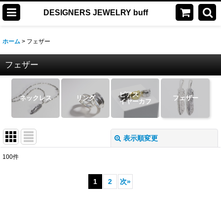
DESIGNERS JEWELRY buff
ホーム
>
フェザー
フェザー
ピアス
ネックレス
リング
フェザー
イヤーカフ
表示順変更
閉じる
100
件
表示数
:
1
2
次
»
並び順
:
絞り込む