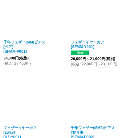
千年フェザー(MM)ピアス
フェザーイヤーカフ
[ペア]
[
SFMM-Y001
]
[
SFMM-P001
]
34,000
円
(税別)
20,000
円
～21,000
円
(税別)
(
税込
:
37,400
円
)
(
税込
:
22,000
円
～23,100
円
)
フェザーイヤーカフ
千年フェザー(MM2)ピアス
[2way]
[右耳用]
[
KZ-Y001
]
[
SFMM-P002
]