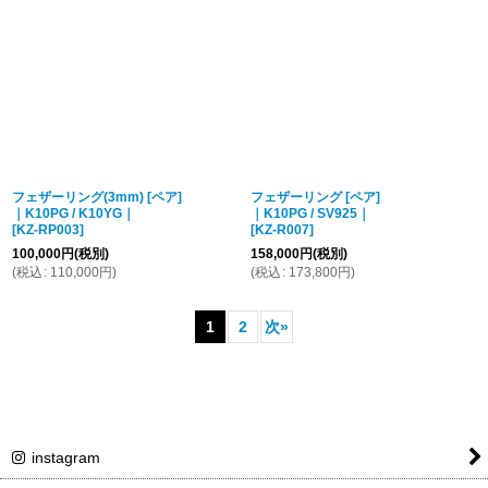
フェザーリング(3mm) [ペア]
フェザーリング [ペア]
｜K10PG / K10YG｜
｜K10PG / SV925｜
[
KZ-RP003
]
[
KZ-R007
]
100,000
円
(税別)
158,000
円
(税別)
(
税込
:
110,000
円
)
(
税込
:
173,800
円
)
1
2
次
»
instagram