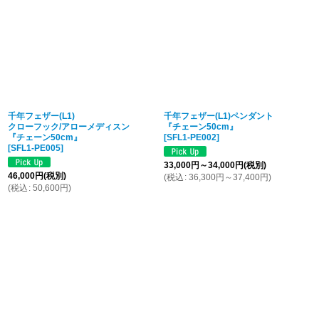
千年フェザー(L1)
千年フェザー(L1)ペンダント
クローフック/アローメディスン
『チェーン50cm』
『チェーン50cm』
[
SFL1-PE002
]
[
SFL1-PE005
]
33,000
円
～34,000
円
(税別)
46,000
円
(税別)
(
税込
:
36,300
円
～37,400
円
)
(
税込
:
50,600
円
)