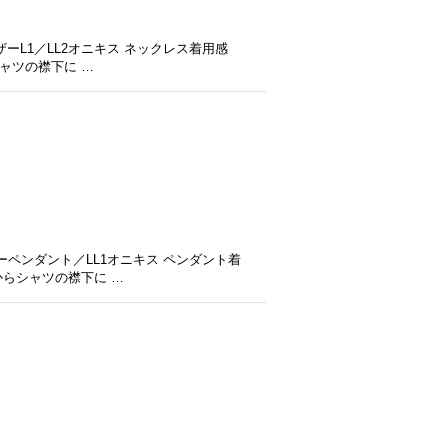
ーL1／LL2オニキス ネックレス着用感
ャツの襟下に …
ペンダント／LL1オニキス ペンダント着
からシャツの襟下に …