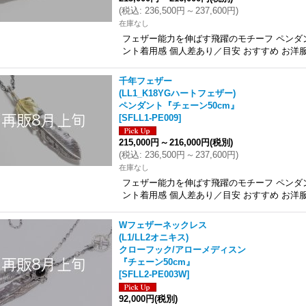
(
税込
:
236,500円
～
237,600円
)
在庫なし
フェザー能力を伸ばす飛躍のモチーフ ペンダント
ント着用感 個人差あり／目安 おすすめ お
千年フェザー
(LL1_K18YGハートフェザー)
ペンダント『チェーン50cm』
[
SFLL1-PE009
]
215,000円
～
216,000円
(税別)
(
税込
:
236,500円
～
237,600円
)
在庫なし
フェザー能力を伸ばす飛躍のモチーフ ペンダント
ント着用感 個人差あり／目安 おすすめ お
Wフェザーネックレス
(L1/LL2オニキス)
クローフック/アローメディスン
『チェーン50cm』
[
SFLL2-PE003W
]
92,000円
(税別)