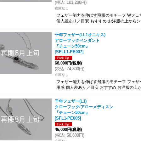
(
税込
:
101,200円
)
在庫なし
フェザー能力を伸ばす飛躍のモチーフ Wフェザ
個人差あり／目安 おすすめ お洋服の上からシ
千年フェザー(LL1オニキス)
アローフックペンダント
『チェーン50cm』
[
SFLL1-PE007
]
68,000円
(税別)
(
税込
:
74,800円
)
在庫なし
フェザー能力を伸ばす飛躍のモチーフ フェザー
用感 個人差あり／目安 おすすめ お洋服の上
千年フェザー(L1)
クローフック/アローメディスン
『チェーン50cm』
[
SFL1-PE005
]
46,000円
(税別)
(
税込
:
50,600円
)