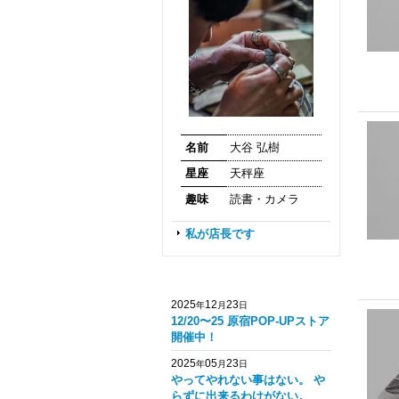
名前
大谷 弘樹
星座
天秤座
趣味
読書・カメラ
私が店長です
2025
12
23
年
月
日
12/20〜25 原宿POP-UPストア
開催中！
2025
05
23
年
月
日
やってやれない事はない。 や
らずに出来るわけがない。