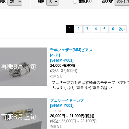
示数
:
画像
:
並び順
:
在庫あり
1
2
3
4
5
6
次
»
千年フェザー(MM)ピアス
[ペア]
[
SFMM-P001
]
34,000円
(税別)
(
税込
:
37,400円
)
在庫なし
フェザー能力を伸ばす飛躍のモチーフ ペアピアス
大ぶり 小ぶり 重量 やや重量 程よい…
フェザーイヤーカフ
[
SFMM-Y001
]
20,000円
～
21,000円
(税別)
(
税込
:
22,000円
～
23,100円
)
在庫なし