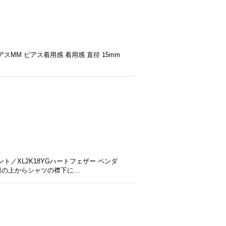
MM ピアス着用感 着用感 直径 15mm
／XL2K18YGハートフェザー ペンダ
洋服の上からシャツの襟下に…