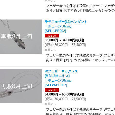
在庫なし
フェザー能力を伸ばす飛躍のモチーフ フェザー
あり／目安 おすすめ お洋服の上からシャツの
千年フェザー(L1)ペンダント
『チェーン50cm』
[
SFL1-PE002
]
33,000円
～
34,000円
(税別)
(
税込
:
36,300円
～
37,400円
)
在庫なし
フェザー能力を伸ばす飛躍のモチーフ フェザー
あり／目安 おすすめ お洋服の上からシャツの
Wフェザーネックレス
(M2/L2オニキス)
『チェーン50cm』
[
SFLW-PE007
]
64,000円
～
65,000円
(税別)
(
税込
:
70,400円
～
71,500円
)
在庫なし
フェザー能力を伸ばす飛躍のモチーフ Wフェザ
個人差あり／目安 おすすめ お洋服の上からシ