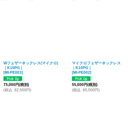
Wフェザーネックレス(マイクロ)
マイクロフェザーネックレス
｜K10PG｜
｜K10PG｜
[
MI-PE003
]
[
MI-PE002
]
75,000
円
(税別)
55,000
円
(税別)
(
税込
:
82,500
円
)
(
税込
:
60,500
円
)