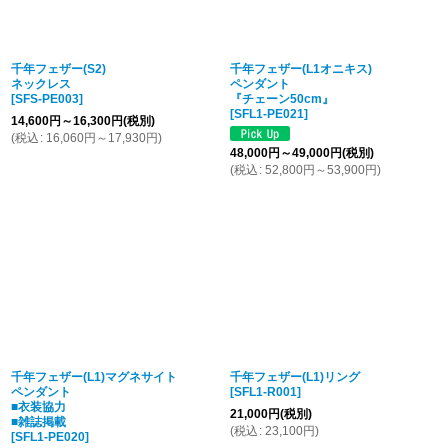
千年フェザー(S2)
千年フェザー(L1オニキス)
ネックレス
ペンダント
[
SFS-PE003
]
『チェーン50cm』
[
SFL1-PE021
]
14,600
円
～16,300
円
(税別)
(
税込
:
16,060
円
～17,930
円
)
48,000
円
～49,000
円
(税別)
(
税込
:
52,800
円
～53,900
円
)
千年フェザー(L1)マグネサイト
千年フェザー(L1)リング
ペンダント
[
SFL1-R001
]
■衣装協力
21,000
円
(税別)
■雑誌掲載
(
税込
:
23,100
円
)
[
SFL1-PE020
]