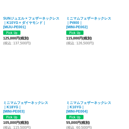
SUNジュエル × フェザーネックレス
ミニマムフェザーネックレス
｜K10YG × ダイヤモンド｜
｜Pt900｜
[
MIJU-PE001
]
[
MINI-PE002
]
125,000
円
(税別)
115,000
円
(税別)
(
税込
:
137,500
円
)
(
税込
:
126,500
円
)
ミニマムフェザーネックレス
ミニマムフェザーネックレス
｜K18YG｜
｜K10YG｜
[
MINI-PE003
]
[
MINI-PE004
]
105,000
円
(税別)
55,000
円
(税別)
(
税込
:
115,500
円
)
(
税込
:
60,500
円
)