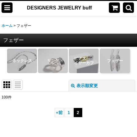
DESIGNERS JEWELRY buff
ホーム
>
フェザー
フェザー
ピアス
ネックレス
リング
フェザー
イヤーカフ
表示順変更
閉じる
100
件
表示数
:
«
前
1
2
並び順
:
絞り込む