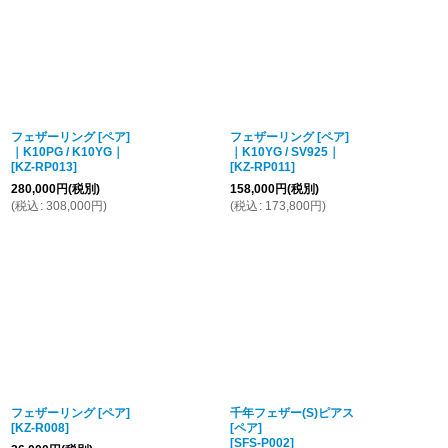
フェザーリング [ペア]
フェザーリング [ペア]
｜K10PG / K10YG｜
｜K10YG / SV925｜
[
KZ-RP013
]
[
KZ-RP011
]
280,000
円
(税別)
158,000
円
(税別)
(
税込
:
308,000
円
)
(
税込
:
173,800
円
)
フェザーリング [ペア]
千年フェザー(S)ピアス
[
KZ-R008
]
[ペア]
[
SFS-P002
]