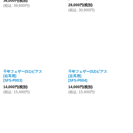
36,000
円
(税別)
28,000
円
(税別)
(
税込
:
39,600
円
)
(
税込
:
30,800
円
)
千年フェザー(S1)ピアス
千年フェザー(S2)ピアス
[右耳用]
[左耳用]
[
SFS-P003
]
[
SFS-P004
]
14,000
円
(税別)
14,000
円
(税別)
(
税込
:
15,400
円
)
(
税込
:
15,400
円
)