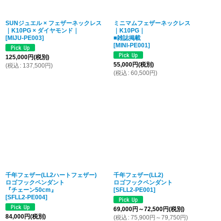
SUNジュエル × フェザーネックレス
ミニマムフェザーネックレス
｜K10PG × ダイヤモンド｜
｜K10PG｜
[
MIJU-PE003
]
■雑誌掲載
[
MINI-PE001
]
125,000
円
(税別)
55,000
円
(税別)
(
税込
:
137,500
円
)
(
税込
:
60,500
円
)
千年フェザー(LL2ハートフェザー)
千年フェザー(LL2)
ロゴフックペンダント
ロゴフックペンダント
『チェーン50cm』
[
SFLL2-PE001
]
[
SFLL2-PE004
]
69,000
円
～72,500
円
(税別)
84,000
円
(税別)
(
税込
:
75,900
円
～79,750
円
)