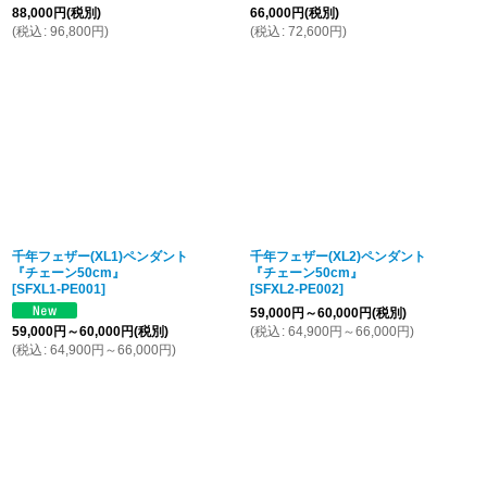
88,000
円
(税別)
66,000
円
(税別)
(
税込
:
96,800
円
)
(
税込
:
72,600
円
)
千年フェザー(XL1)ペンダント
千年フェザー(XL2)ペンダント
『チェーン50cm』
『チェーン50cm』
[
SFXL1-PE001
]
[
SFXL2-PE002
]
59,000
円
～60,000
円
(税別)
59,000
円
～60,000
円
(税別)
(
税込
:
64,900
円
～66,000
円
)
(
税込
:
64,900
円
～66,000
円
)