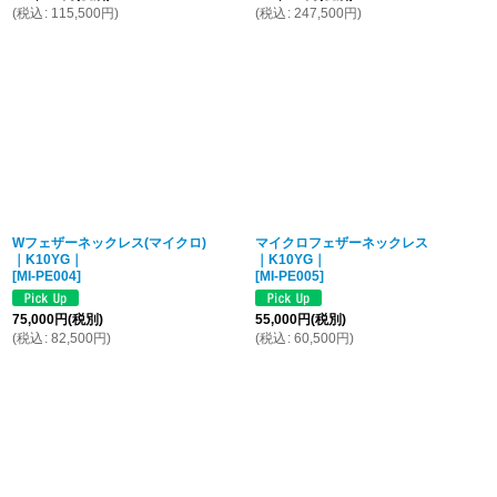
(
税込
:
115,500
円
)
(
税込
:
247,500
円
)
Wフェザーネックレス(マイクロ)
マイクロフェザーネックレス
｜K10YG｜
｜K10YG｜
[
MI-PE004
]
[
MI-PE005
]
75,000
円
(税別)
55,000
円
(税別)
(
税込
:
82,500
円
)
(
税込
:
60,500
円
)