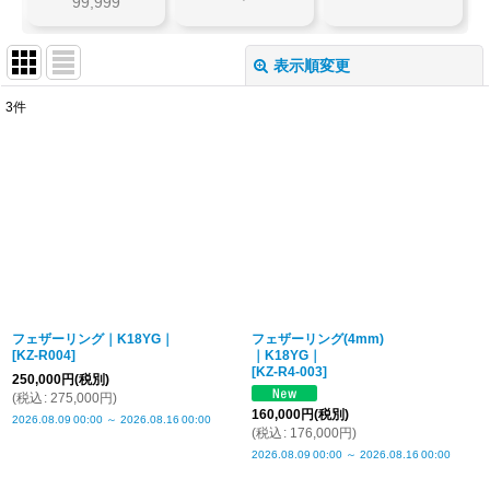
99,999
表示順変更
閉じる
3
件
表示数
:
並び順
:
絞り込む
フェザーリング｜K18YG｜
フェザーリング(4mm)
[
KZ-R004
]
｜K18YG｜
[
KZ-R4-003
]
250,000
円
(税別)
(
税込
:
275,000
円
)
160,000
円
(税別)
2026.08.09
00:00
～
2026.08.16
00:00
(
税込
:
176,000
円
)
2026.08.09
00:00
～
2026.08.16
00:00