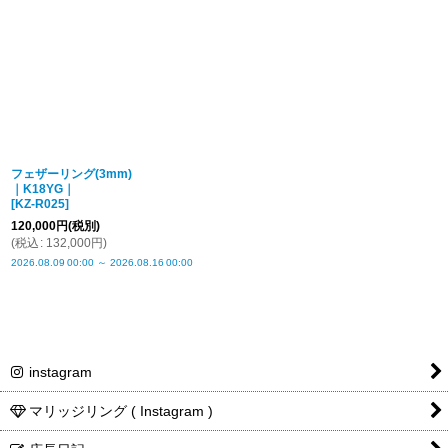
フェザーリング(3mm)
｜K18YG｜
[
KZ-R025
]
120,000
円
(税別)
(
税込
:
132,000
円
)
2026.08.09
00:00
～
2026.08.16
00:00
instagram
マリッジリング ( Instagram )