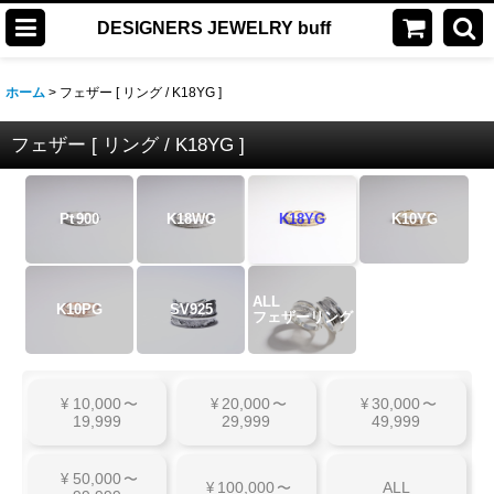
DESIGNERS JEWELRY buff
ホーム
>
フェザー [ リング / K18YG ]
フェザー [ リング / K18YG ]
Pt
900
K18WG
K18YG
K10YG
ALL
K10PG
SV925
フェザーリング
10,000
20,000
30,000
¥
〜
¥
〜
¥
〜
19,999
29,999
49,999
50,000
¥
〜
100,000
ALL
¥
〜