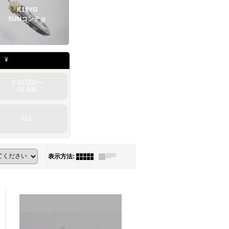
K18YG
SUNコンチョ
¥
40,000
¥
〜
69,999
ALL
表示方法
: