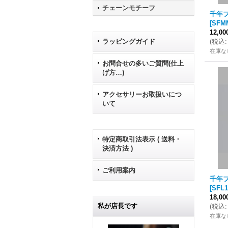
チェーンモチーフ
千年フ
[
SFMM
12,0
(
税込
:
ラッピングガイド
在庫な
お問合せの多いご質問(仕上
げ方…)
アクセサリーお取扱いにつ
いて
特定商取引法表示 ( 送料・
決済方法 )
ご利用案内
千年フ
[
SFL1
18,0
私が店長です
(
税込
:
在庫な