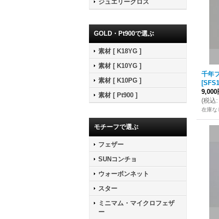
ジュエリークロス
GOLD・Pt900で選ぶ
素材 [ K18YG ]
素材 [ K10YG ]
千年フ
素材 [ K10PG ]
[
SFS1
9,00
素材 [ Pt900 ]
(
税込
:
在庫な
モチーフで選ぶ
フェザー
SUNコンチョ
ウォーボンネット
スター
ミニマム・マイクロフェザ
ー