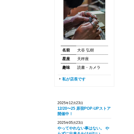
名前
大谷 弘樹
星座
天秤座
趣味
読書・カメラ
私が店長です
2025
12
23
年
月
日
12/20〜25 原宿POP-UPストア
開催中！
2025
05
23
年
月
日
やってやれない事はない。 や
らずに出来るわけがない。