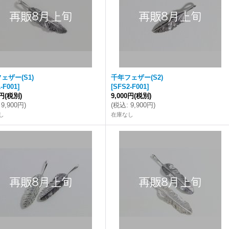
ェザー(S1)
千年フェザー(S2)
-F001
]
[
SFS2-F001
]
0円
(税別)
9,000円
(税別)
9,900円
)
(
税込
:
9,900円
)
し
在庫なし