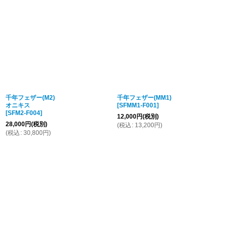
千年フェザー(M2)
千年フェザー(MM1)
オニキス
[
SFMM1-F001
]
[
SFM2-F004
]
12,000
円
(税別)
28,000
円
(税別)
(
税込
:
13,200
円
)
(
税込
:
30,800
円
)