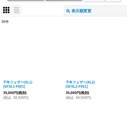
表示順変更
閉じる
30
件
表示数
:
並び順
:
絞り込む
千年フェザー(XL1)
千年フェザー(XL2)
[
SFXL1-F001
]
[
SFXL2-F001
]
35,000
円
(税別)
35,000
円
(税別)
(
税込
:
38,500
円
)
(
税込
:
38,500
円
)