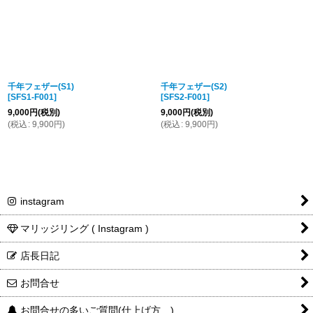
千年フェザー(S1)
千年フェザー(S2)
[
SFS1-F001
]
[
SFS2-F001
]
9,000
円
(税別)
9,000
円
(税別)
(
税込
:
9,900
円
)
(
税込
:
9,900
円
)
instagram
マリッジリング ( Instagram )
店長日記
お問合せ
お問合せの多いご質問(仕上げ方…)