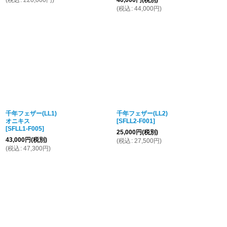
(
税込
:
220,000
円
)
40,000
円
(税別)
(
税込
:
44,000
円
)
千年フェザー(LL1)
千年フェザー(LL2)
オニキス
[
SFLL2-F001
]
[
SFLL1-F005
]
25,000
円
(税別)
43,000
円
(税別)
(
税込
:
27,500
円
)
(
税込
:
47,300
円
)