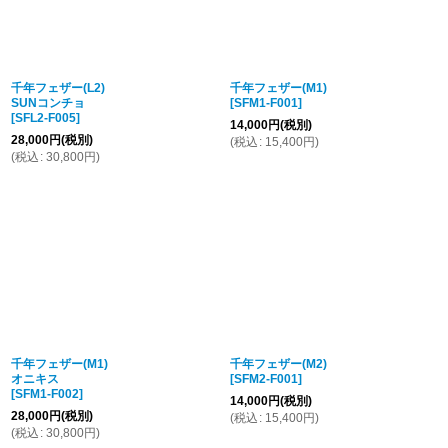
千年フェザー(L2)
千年フェザー(M1)
SUNコンチョ
[
SFM1-F001
]
[
SFL2-F005
]
14,000
円
(税別)
28,000
円
(税別)
(
税込
:
15,400
円
)
(
税込
:
30,800
円
)
千年フェザー(M1)
千年フェザー(M2)
オニキス
[
SFM2-F001
]
[
SFM1-F002
]
14,000
円
(税別)
28,000
円
(税別)
(
税込
:
15,400
円
)
(
税込
:
30,800
円
)