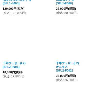
[
SFL1-F005
]
[
SFL1-F006
]
120,000
円
(税別)
28,000
円
(税別)
(
税込
:
132,000
円
)
(
税込
:
30,800
円
)
千年フェザー(L2)
千年フェザー(L2)
[
SFL2-F001
]
オニキス
[
SFL2-F002
]
18,000
円
(税別)
33,000
円
(税別)
(
税込
:
19,800
円
)
(
税込
:
36,300
円
)