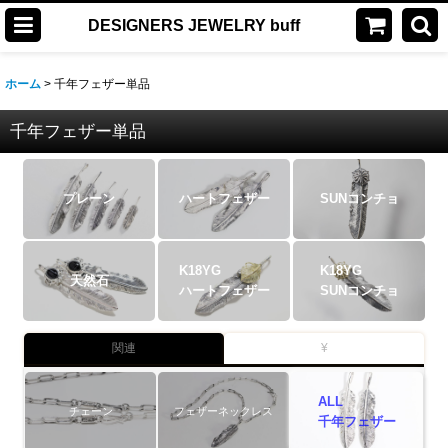
DESIGNERS JEWELRY buff
ホーム
>
千年フェザー単品
千年フェザー単品
プレーン
ハートフェザー
SUNコンチョ
K18YG
K18YG
天然石
ハートフェザー
SUNコンチョ
関連
¥
ALL
チェーン
フェザーネックレス
千年フェザー