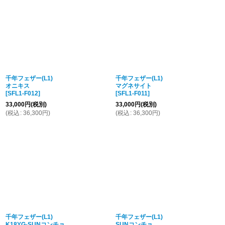
千年フェザー(L1)
千年フェザー(L1)
オニキス
マグネサイト
[
SFL1-F012
]
[
SFL1-F011
]
33,000
円
(税別)
33,000
円
(税別)
(
税込
:
36,300
円
)
(
税込
:
36,300
円
)
千年フェザー(L1)
千年フェザー(L1)
K18YG-SUNコンチョ
SUNコンチョ