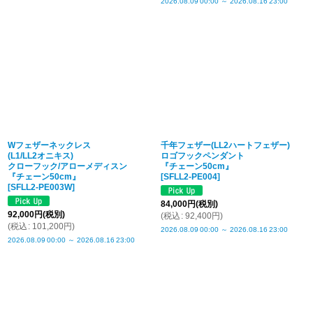
2026.08.09
00:00
～
2026.08.16
23:00
Wフェザーネックレス
千年フェザー(LL2ハートフェザー)
(L1/LL2オニキス)
ロゴフックペンダント
クローフック/アローメディスン
『チェーン50cm』
『チェーン50cm』
[
SFLL2-PE004
]
[
SFLL2-PE003W
]
84,000
円
(税別)
92,000
円
(税別)
(
税込
:
92,400
円
)
(
税込
:
101,200
円
)
2026.08.09
00:00
～
2026.08.16
23:00
2026.08.09
00:00
～
2026.08.16
23:00