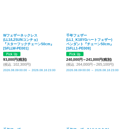
Wフェザーネックレス
千年フェザー
(LL1/L2SUNコンチョ)
(LL1_K18YGハートフェザー)
『スターフックチェーン50cm』
ペンダント『チェーン50cm』
[
SFLLW-PE001
]
[
SFLL1-PE009
]
93,000
円
(税別)
240,000
円
～241,000
円
(税別)
(
税込
:
102,300
円
)
(
税込
:
264,000
円
～265,100
円
)
2026.08.09
00:00
～
2026.08.16
23:00
2026.08.09
00:00
～
2026.08.16
23:00