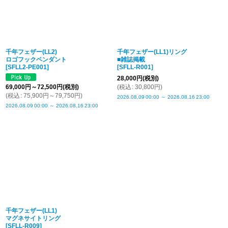
千年フェザー(LL2)
千年フェザー(LL1)リング
ロゴフックペンダント
■雑誌掲載
[
SFLL2-PE001
]
[
SFLL-R001
]
28,000
円
(税別)
69,000
円
～72,500
円
(税別)
(
税込
:
30,800
円
)
(
税込
:
75,900
円
～79,750
円
)
2026.08.09
00:00
～
2026.08.16
23:00
2026.08.09
00:00
～
2026.08.16
23:00
千年フェザー(LL1)
マグネサイトリング
[
SFLL-R009
]