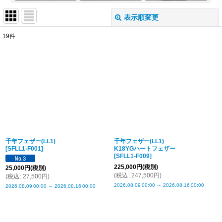
表示順変更
閉じる
19
件
サブカテゴリ
:
表示数
:
並び順
:
絞り込む
千年フェザー(LL1)
千年フェザー(LL1)
[
SFLL1-F001
]
K18YGハートフェザー
[
SFLL1-F009
]
225,000
円
(税別)
25,000
円
(税別)
(
税込
:
247,500
円
)
(
税込
:
27,500
円
)
2026.08.09
00:00
～
2026.08.16
00:00
2026.08.09
00:00
～
2026.08.16
00:00