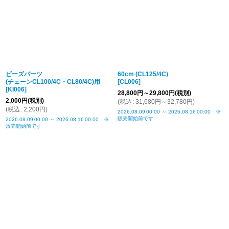
ビーズパーツ
60cm (CL125/4C)
(チェーンCL100/4C・CL80/4C)用
[
CL006
]
[
KI006
]
28,800
円
～29,800
円
(税別)
2,000
円
(税別)
(
税込
:
31,680
円
～32,780
円
)
(
税込
:
2,200
円
)
2026.08.09
00:00
～
2026.08.16
00:00
※
販売開始前です
2026.08.09
00:00
～
2026.08.16
00:00
※
販売開始前です