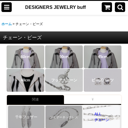
DESIGNERS JEWELRY buff
ホーム
>
チェーン・ビーズ
チェーン・ビーズ
60cm
50cm
45cm
40cm
フックチェーン
ビーズパーツ
関連
¥
ALL
千年フェザー
フェザーネックレス
チェーン