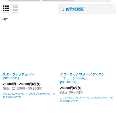
表示順変更
閉じる
13
件
表示数
:
並び順
:
絞り込む
スターフックチェーン
クローフック/スターメディスン
[
SCH0001
]
『チェーン50cm』
[
SCH0002
]
25,000
円
～28,000
円
(税別)
28,000
円
(税別)
(
税込
:
27,500
円
～30,800
円
)
(
税込
:
30,800
円
)
2026.08.09
00:00
～
2026.08.16
00:00
※
販売開始前です
2026.08.09
00:00
～
2026.08.16
00:00
※
販売開始前です