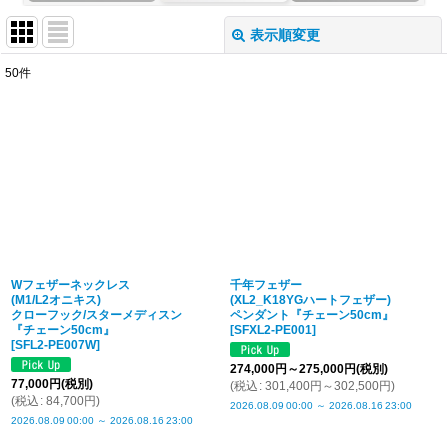
表示順変更
閉じる
50
件
表示数
:
並び順
:
絞り込む
Wフェザーネックレス
千年フェザー
(M1/L2オニキス)
(XL2_K18YGハートフェザー)
クローフック/スターメディスン
ペンダント『チェーン50cm』
『チェーン50cm』
[
SFXL2-PE001
]
[
SFL2-PE007W
]
274,000
円
～275,000
円
(税別)
77,000
円
(税別)
(
税込
:
301,400
円
～302,500
円
)
(
税込
:
84,700
円
)
2026.08.09
00:00
～
2026.08.16
23:00
2026.08.09
00:00
～
2026.08.16
23:00