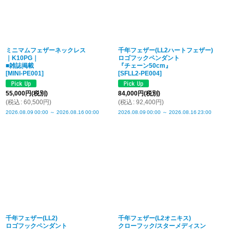
ミニマムフェザーネックレス
千年フェザー(LL2ハートフェザー)
｜K10PG｜
ロゴフックペンダント
■雑誌掲載
『チェーン50cm』
[
MINI-PE001
]
[
SFLL2-PE004
]
55,000
円
(税別)
84,000
円
(税別)
(
税込
:
60,500
円
)
(
税込
:
92,400
円
)
2026.08.09
00:00
～
2026.08.16
00:00
2026.08.09
00:00
～
2026.08.16
23:00
千年フェザー(LL2)
千年フェザー(L2オニキス)
ロゴフックペンダント
クローフック/スターメディスン