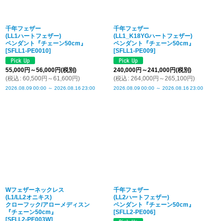
千年フェザー
千年フェザー
(LL1ハートフェザー)
(LL1_K18YGハートフェザー)
ペンダント『チェーン50cm』
ペンダント『チェーン50cm』
[
SFLL1-PE0010
]
[
SFLL1-PE009
]
55,000
円
～56,000
円
(税別)
240,000
円
～241,000
円
(税別)
(
税込
:
60,500
円
～61,600
円
)
(
税込
:
264,000
円
～265,100
円
)
2026.08.09
00:00
～
2026.08.16
23:00
2026.08.09
00:00
～
2026.08.16
23:00
Wフェザーネックレス
千年フェザー
(L1/LL2オニキス)
(LL2ハートフェザー)
クローフック/アローメディスン
ペンダント『チェーン50cm』
『チェーン50cm』
[
SFLL2-PE006
]
[
SFLL2-PE003W
]