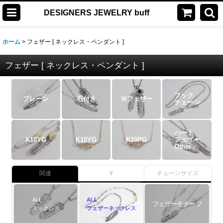
DESIGNERS JEWELRY buff
ホーム
>
フェザー [ ネックレス・ペンダント ]
フェザー [ ネックレス・ペンダント ]
フック
プレーン
石付き
Ｗフェザー
チェーン
ハート
K18YG
K10YG
K10PG
フェザー
Other
関連
¥
チェーンサイズ
ALL
ALL
フェザーモチーフ
ネックレス
フェザーネックレス