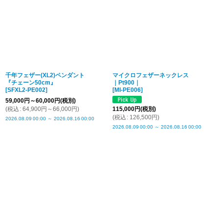
千年フェザー(XL2)ペンダント
マイクロフェザーネックレス
『チェーン50cm』
｜Pt900｜
[
SFXL2-PE002
]
[
MI-PE006
]
59,000
円
～60,000
円
(税別)
(
税込
:
64,900
円
～66,000
円
)
115,000
円
(税別)
(
税込
:
126,500
円
)
2026.08.09
00:00
～
2026.08.16
00:00
2026.08.09
00:00
～
2026.08.16
00:00