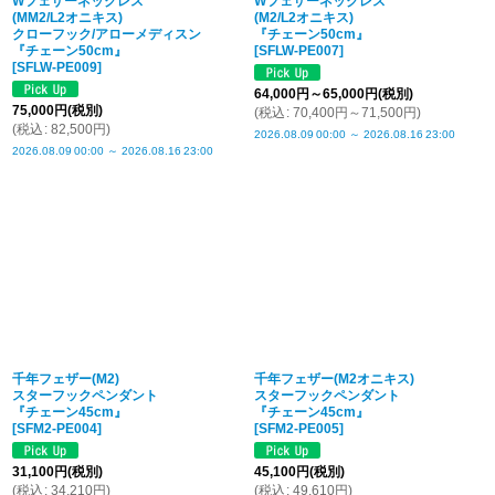
Wフェザーネックレス
Wフェザーネックレス
(MM2/L2オニキス)
(M2/L2オニキス)
クローフック/アローメディスン
『チェーン50cm』
『チェーン50cm』
[
SFLW-PE007
]
[
SFLW-PE009
]
64,000
円
～65,000
円
(税別)
75,000
円
(税別)
(
税込
:
70,400
円
～71,500
円
)
(
税込
:
82,500
円
)
2026.08.09
00:00
～
2026.08.16
23:00
2026.08.09
00:00
～
2026.08.16
23:00
千年フェザー(M2)
千年フェザー(M2オニキス)
スターフックペンダント
スターフックペンダント
『チェーン45cm』
『チェーン45cm』
[
SFM2-PE004
]
[
SFM2-PE005
]
31,100
円
(税別)
45,100
円
(税別)
(
税込
:
34,210
円
)
(
税込
:
49,610
円
)