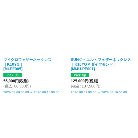
マイクロフェザーネックレス
SUNジュエル × フェザーネックレス
｜K10YG｜
｜K10YG × ダイヤモンド｜
[
MI-PE005
]
[
MIJU-PE001
]
55,000
円
(税別)
125,000
円
(税別)
(
税込
:
60,500
円
)
(
税込
:
137,500
円
)
2026.08.09
00:00
～
2026.08.16
00:00
2026.08.09
00:00
～
2026.08.16
00:00