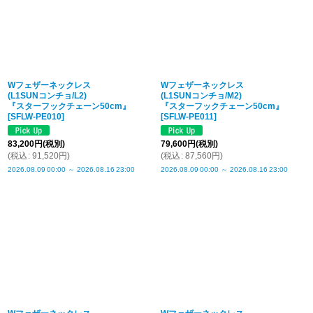
Wフェザーネックレス
Wフェザーネックレス
(L1SUNコンチョ/L2)
(L1SUNコンチョ/M2)
『スターフックチェーン50cm』
『スターフックチェーン50cm』
[
SFLW-PE010
]
[
SFLW-PE011
]
83,200
円
(税別)
79,600
円
(税別)
(
税込
:
91,520
円
)
(
税込
:
87,560
円
)
2026.08.09
00:00
～
2026.08.16
23:00
2026.08.09
00:00
～
2026.08.16
23:00