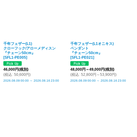
千年フェザー(L1)
千年フェザー(L1オニキス)
クローフック/アローメディスン
ペンダント
『チェーン50cm』
『チェーン50cm』
[
SFL1-PE005
]
[
SFL1-PE021
]
46,000
円
(税別)
48,000
円
～49,000
円
(税別)
(
税込
:
50,600
円
)
(
税込
:
52,800
円
～53,900
円
)
2026.08.09
00:00
～
2026.08.16
23:00
2026.08.09
00:00
～
2026.08.16
23:00