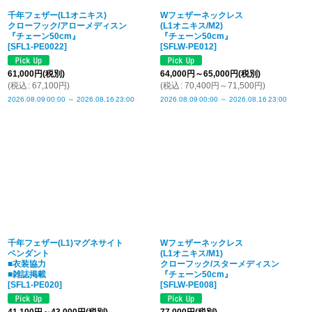
千年フェザー(L1オニキス)
Wフェザーネックレス
クローフック/アローメディスン
(L1オニキス/M2)
『チェーン50cm』
『チェーン50cm』
[
SFL1-PE0022
]
[
SFLW-PE012
]
61,000
円
(税別)
64,000
円
～65,000
円
(税別)
(
税込
:
67,100
円
)
(
税込
:
70,400
円
～71,500
円
)
2026.08.09
00:00
～
2026.08.16
23:00
2026.08.09
00:00
～
2026.08.16
23:00
千年フェザー(L1)マグネサイト
Wフェザーネックレス
ペンダント
(L1オニキス/M1)
■衣装協力
クローフック/スターメディスン
■雑誌掲載
『チェーン50cm』
[
SFL1-PE020
]
[
SFLW-PE008
]