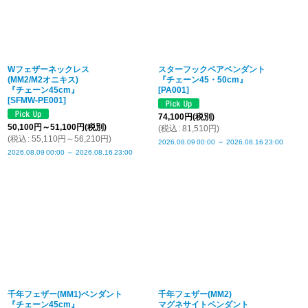
Wフェザーネックレス
スターフックペアペンダント
(MM2/M2オニキス)
『チェーン45・50cm』
『チェーン45cm』
[
PA001
]
[
SFMW-PE001
]
74,100
円
(税別)
50,100
円
～51,100
円
(税別)
(
税込
:
81,510
円
)
(
税込
:
55,110
円
～56,210
円
)
2026.08.09
00:00
～
2026.08.16
23:00
2026.08.09
00:00
～
2026.08.16
23:00
千年フェザー(MM1)ペンダント
千年フェザー(MM2)
『チェーン45cm』
マグネサイトペンダント