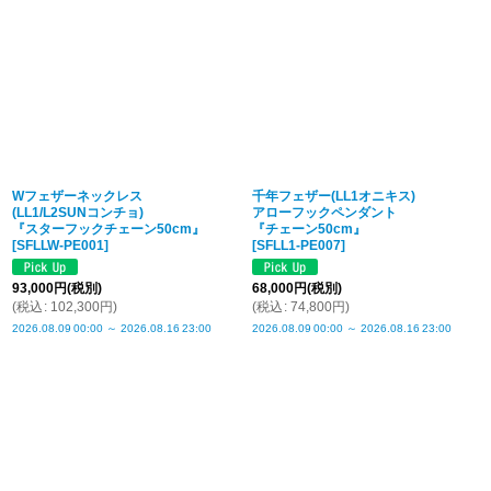
Wフェザーネックレス
千年フェザー(LL1オニキス)
(LL1/L2SUNコンチョ)
アローフックペンダント
『スターフックチェーン50cm』
『チェーン50cm』
[
SFLLW-PE001
]
[
SFLL1-PE007
]
93,000
円
(税別)
68,000
円
(税別)
(
税込
:
102,300
円
)
(
税込
:
74,800
円
)
2026.08.09
00:00
～
2026.08.16
23:00
2026.08.09
00:00
～
2026.08.16
23:00