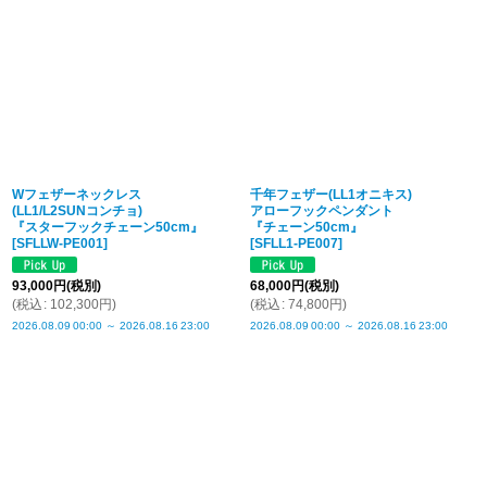
Wフェザーネックレス
千年フェザー(LL1オニキス)
(LL1/L2SUNコンチョ)
アローフックペンダント
『スターフックチェーン50cm』
『チェーン50cm』
[
SFLLW-PE001
]
[
SFLL1-PE007
]
93,000
円
(税別)
68,000
円
(税別)
(
税込
:
102,300
円
)
(
税込
:
74,800
円
)
2026.08.09
00:00
～
2026.08.16
23:00
2026.08.09
00:00
～
2026.08.16
23:00