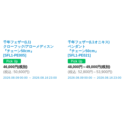
千年フェザー(L1)
千年フェザー(L1オニキス)
クローフック/アローメディスン
ペンダント
『チェーン50cm』
『チェーン50cm』
[
SFL1-PE005
]
[
SFL1-PE021
]
46,000
円
(税別)
48,000
円
～49,000
円
(税別)
(
税込
:
50,600
円
)
(
税込
:
52,800
円
～53,900
円
)
2026.08.09
00:00
～
2026.08.16
23:00
2026.08.09
00:00
～
2026.08.16
23:00