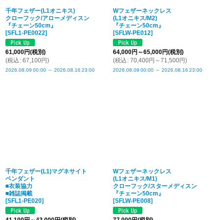
千年フェザー(L1オニキス)
Wフェザーネックレス
クローフック/アローメディスン
(L1オニキス/M2)
『チェーン50cm』
『チェーン50cm』
[
SFL1-PE0022
]
[
SFLW-PE012
]
61,000
円
(税別)
64,000
円
～65,000
円
(税別)
(
税込
:
67,100
円
)
(
税込
:
70,400
円
～71,500
円
)
2026.08.09
00:00
～
2026.08.16
23:00
2026.08.09
00:00
～
2026.08.16
23:00
千年フェザー(L1)マグネサイト
Wフェザーネックレス
ペンダント
(L1オニキス/M1)
■衣装協力
クローフック/スターメディスン
■雑誌掲載
『チェーン50cm』
[
SFL1-PE020
]
[
SFLW-PE008
]