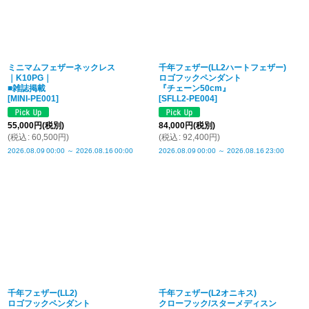
ミニマムフェザーネックレス
千年フェザー(LL2ハートフェザー)
｜K10PG｜
ロゴフックペンダント
■雑誌掲載
『チェーン50cm』
[
MINI-PE001
]
[
SFLL2-PE004
]
55,000
円
(税別)
84,000
円
(税別)
(
税込
:
60,500
円
)
(
税込
:
92,400
円
)
2026.08.09
00:00
～
2026.08.16
00:00
2026.08.09
00:00
～
2026.08.16
23:00
千年フェザー(LL2)
千年フェザー(L2オニキス)
ロゴフックペンダント
クローフック/スターメディスン