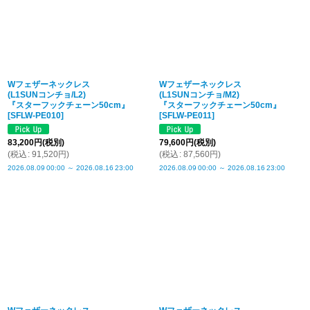
Wフェザーネックレス
Wフェザーネックレス
(L1SUNコンチョ/L2)
(L1SUNコンチョ/M2)
『スターフックチェーン50cm』
『スターフックチェーン50cm』
[
SFLW-PE010
]
[
SFLW-PE011
]
83,200
円
(税別)
79,600
円
(税別)
(
税込
:
91,520
円
)
(
税込
:
87,560
円
)
2026.08.09
00:00
～
2026.08.16
23:00
2026.08.09
00:00
～
2026.08.16
23:00