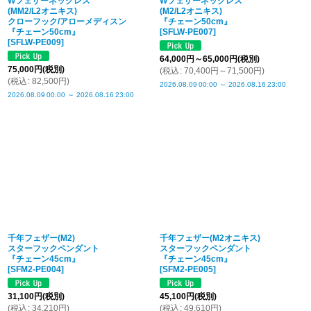
Wフェザーネックレス
Wフェザーネックレス
(MM2/L2オニキス)
(M2/L2オニキス)
クローフック/アローメディスン
『チェーン50cm』
『チェーン50cm』
[
SFLW-PE007
]
[
SFLW-PE009
]
64,000
円
～65,000
円
(税別)
75,000
円
(税別)
(
税込
:
70,400
円
～71,500
円
)
(
税込
:
82,500
円
)
2026.08.09
00:00
～
2026.08.16
23:00
2026.08.09
00:00
～
2026.08.16
23:00
千年フェザー(M2)
千年フェザー(M2オニキス)
スターフックペンダント
スターフックペンダント
『チェーン45cm』
『チェーン45cm』
[
SFM2-PE004
]
[
SFM2-PE005
]
31,100
円
(税別)
45,100
円
(税別)
(
税込
:
34,210
円
)
(
税込
:
49,610
円
)