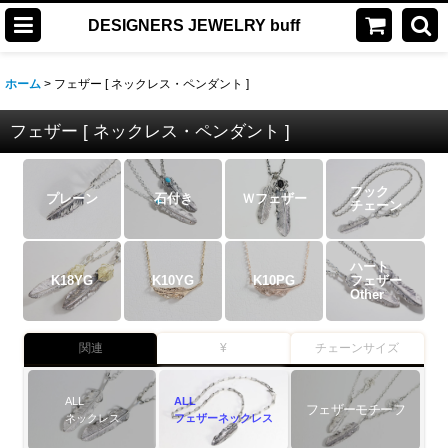
DESIGNERS JEWELRY buff
ホーム
>
フェザー [ ネックレス・ペンダント ]
フェザー [ ネックレス・ペンダント ]
フック
プレーン
石付き
Ｗフェザー
チェーン
ハート
K18YG
K10YG
K10PG
フェザー
Other
関連
¥
チェーンサイズ
ALL
ALL
フェザーモチーフ
ネックレス
フェザーネックレス