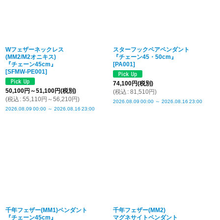
Wフェザーネックレス
スターフックペアペンダント
(MM2/M2オニキス)
『チェーン45・50cm』
『チェーン45cm』
[
PA001
]
[
SFMW-PE001
]
74,100
円
(税別)
50,100
円
～51,100
円
(税別)
(
税込
:
81,510
円
)
(
税込
:
55,110
円
～56,210
円
)
2026.08.09
00:00
～
2026.08.16
23:00
2026.08.09
00:00
～
2026.08.16
23:00
千年フェザー(MM1)ペンダント
千年フェザー(MM2)
『チェーン45cm』
マグネサイトペンダント