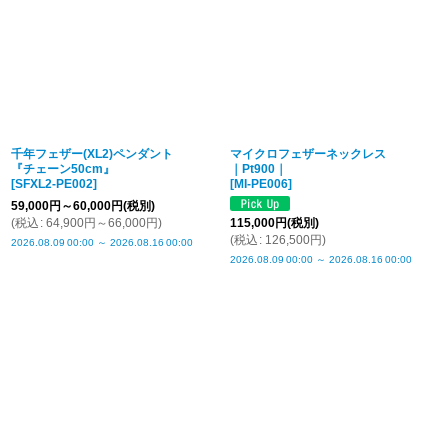
千年フェザー(XL2)ペンダント
マイクロフェザーネックレス
『チェーン50cm』
｜Pt900｜
[
SFXL2-PE002
]
[
MI-PE006
]
59,000
円
～60,000
円
(税別)
(
税込
:
64,900
円
～66,000
円
)
115,000
円
(税別)
(
税込
:
126,500
円
)
2026.08.09
00:00
～
2026.08.16
00:00
2026.08.09
00:00
～
2026.08.16
00:00