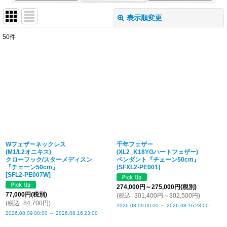
表示順変更
閉じる
50
件
表示数
:
並び順
:
絞り込む
Wフェザーネックレス
千年フェザー
(M1/L2オニキス)
(XL2_K18YGハートフェザー)
クローフック/スターメディスン
ペンダント『チェーン50cm』
『チェーン50cm』
[
SFXL2-PE001
]
[
SFL2-PE007W
]
274,000
円
～275,000
円
(税別)
77,000
円
(税別)
(
税込
:
301,400
円
～302,500
円
)
(
税込
:
84,700
円
)
2026.08.09
00:00
～
2026.08.16
23:00
2026.08.09
00:00
～
2026.08.16
23:00