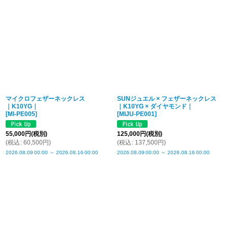
マイクロフェザーネックレス
SUNジュエル × フェザーネックレス
｜K10YG｜
｜K10YG × ダイヤモンド｜
[
MI-PE005
]
[
MIJU-PE001
]
55,000
円
(税別)
125,000
円
(税別)
(
税込
:
60,500
円
)
(
税込
:
137,500
円
)
2026.08.09
00:00
～
2026.08.16
00:00
2026.08.09
00:00
～
2026.08.16
00:00