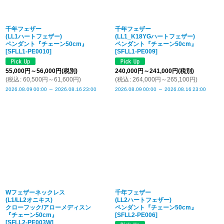
千年フェザー
千年フェザー
(LL1ハートフェザー)
(LL1_K18YGハートフェザー)
ペンダント『チェーン50cm』
ペンダント『チェーン50cm』
[
SFLL1-PE0010
]
[
SFLL1-PE009
]
55,000
円
～56,000
円
(税別)
240,000
円
～241,000
円
(税別)
(
税込
:
60,500
円
～61,600
円
)
(
税込
:
264,000
円
～265,100
円
)
2026.08.09
00:00
～
2026.08.16
23:00
2026.08.09
00:00
～
2026.08.16
23:00
Wフェザーネックレス
千年フェザー
(L1/LL2オニキス)
(LL2ハートフェザー)
クローフック/アローメディスン
ペンダント『チェーン50cm』
『チェーン50cm』
[
SFLL2-PE006
]
[
SFLL2-PE003W
]