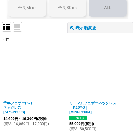
55
60
ALL
全長
cm
全長
cm
表示順変更
閉じる
50
件
表示数
:
並び順
:
絞り込む
千年フェザー(S2)
ミニマムフェザーネックレス
ネックレス
｜K10YG｜
[
SFS-PE003
]
[
MINI-PE004
]
14,600
円
～16,300
円
(税別)
(
税込
:
16,060
円
～17,930
円
)
55,000
円
(税別)
(
税込
:
60,500
円
)