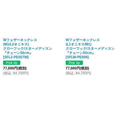
Wフェザーネックレス
Wフェザーネックレス
(M1/L2オニキス)
(L1オニキス/M1)
クローフック/スターメディスン
クローフック/スターメディスン
『チェーン50cm』
『チェーン50cm』
[
SFL2-PE007W
]
[
SFLW-PE008
]
77,000
円
(税別)
77,000
円
(税別)
(
税込
:
84,700
円
)
(
税込
:
84,700
円
)