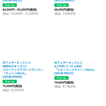
[
SFLW-PE012
]
[
SFLL1-PE007
]
64,000
円
～65,000
円
(税別)
68,000
円
(税別)
(
税込
:
70,400
円
～71,500
円
)
(
税込
:
74,800
円
)
Wフェザーネックレス
Wフェザーネックレス
(MM2/L2オニキス)
(L1SUNコンチョ/M2)
クローフック/アローメディスン
『スターフックチェーン50cm』
『チェーン50cm』
[
SFLW-PE011
]
[
SFLW-PE009
]
79,600
円
(税別)
75,000
円
(税別)
(
税込
:
87,560
円
)
(
税込
:
82,500
円
)