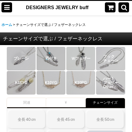
DESIGNERS JEWELRY buff
ホーム
>
チェーンサイズで選ぶ / フェザーネックレス
チェーンサイズで選ぶ / フェザーネックレス
フック
プレーン
石付き
Ｗフェザー
チェーン
ハート
K18YG
K10YG
K10PG
フェザー
Other
関連
¥
チェーンサイズ
40
45
50
全長
cm
全長
cm
全長
cm