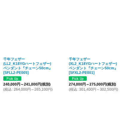
千年フェザー
千年フェザー
(LL2_K18YGハートフェザー)
(XL2_K18YGハートフェザー)
ペンダント『チェーン50cm』
ペンダント『チェーン50cm』
[
SFLL2-PE005
]
[
SFXL2-PE001
]
240,000
円
～241,000
円
(税別)
274,000
円
～275,000
円
(税別)
(
税込
:
264,000
円
～265,100
円
)
(
税込
:
301,400
円
～302,500
円
)