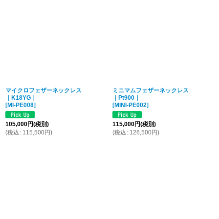
マイクロフェザーネックレス
ミニマムフェザーネックレス
｜K18YG｜
｜Pt900｜
[
MI-PE008
]
[
MINI-PE002
]
105,000
円
(税別)
115,000
円
(税別)
(
税込
:
115,500
円
)
(
税込
:
126,500
円
)