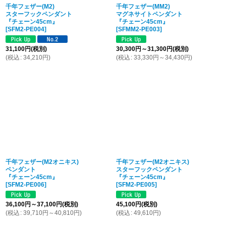
千年フェザー(M2)
千年フェザー(MM2)
スターフックペンダント
マグネサイトペンダント
『チェーン45cm』
『チェーン45cm』
[
SFM2-PE004
]
[
SFMM2-PE003
]
31,100
円
(税別)
30,300
円
～31,300
円
(税別)
(
税込
:
34,210
円
)
(
税込
:
33,330
円
～34,430
円
)
千年フェザー(M2オニキス)
千年フェザー(M2オニキス)
ペンダント
スターフックペンダント
『チェーン45cm』
『チェーン45cm』
[
SFM2-PE006
]
[
SFM2-PE005
]
36,100
円
～37,100
円
(税別)
45,100
円
(税別)
(
税込
:
39,710
円
～40,810
円
)
(
税込
:
49,610
円
)