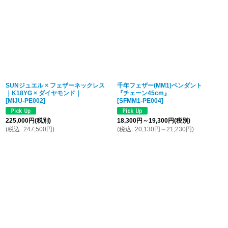
SUNジュエル × フェザーネックレス
千年フェザー(MM1)ペンダント
｜K18YG × ダイヤモンド｜
『チェーン45cm』
[
MIJU-PE002
]
[
SFMM1-PE004
]
225,000
円
(税別)
18,300
円
～19,300
円
(税別)
(
税込
:
247,500
円
)
(
税込
:
20,130
円
～21,230
円
)