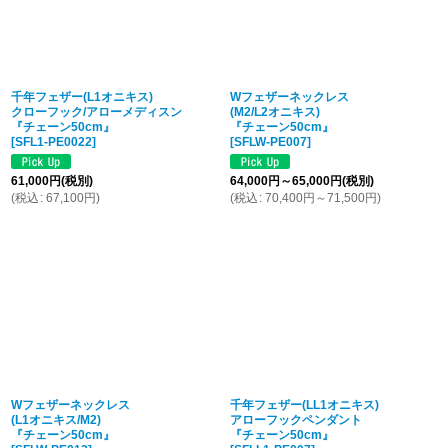
千年フェザー(L1オニキス)
Wフェザーネックレス
クローフック/アローメディスン
(M2/L2オニキス)
『チェーン50cm』
『チェーン50cm』
[
SFL1-PE0022
]
[
SFLW-PE007
]
61,000
円
(税別)
64,000
円
～65,000
円
(税別)
(
税込
:
67,100
円
)
(
税込
:
70,400
円
～71,500
円
)
Wフェザーネックレス
千年フェザー(LL1オニキス)
(L1オニキス/M2)
アローフックペンダント
『チェーン50cm』
『チェーン50cm』