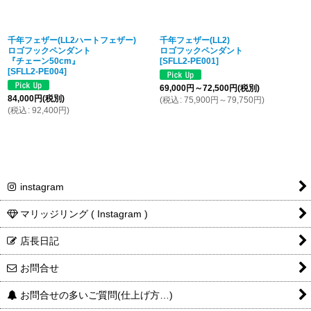
千年フェザー(LL2ハートフェザー)
千年フェザー(LL2)
ロゴフックペンダント
ロゴフックペンダント
『チェーン50cm』
[
SFLL2-PE001
]
[
SFLL2-PE004
]
69,000
円
～72,500
円
(税別)
84,000
円
(税別)
(
税込
:
75,900
円
～79,750
円
)
(
税込
:
92,400
円
)
instagram
マリッジリング ( Instagram )
店長日記
お問合せ
お問合せの多いご質問(仕上げ方…)