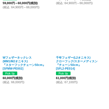
59,000
円
～60,000
円
(税別)
(
税込
:
64,900
円
～66,000
円
)
(
税込
:
64,900
円
～66,000
円
)
Wフェザーネックレス
千年フェザー(L2オニキス)
(MM1/M2オニキス)
クローフック/スターメディスン
『スターフックチェーン50cm』
『チェーン50cm』
[
SFMW-PE002
]
[
SFL2-PE014
]
60,000
円
(税別)
61,000
円
(税別)
(
税込
:
66,000
円
)
(
税込
:
67,100
円
)