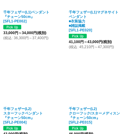
千年フェザー(L1)ペンダント
千年フェザー(L1)マグネサイト
『チェーン50cm』
ペンダント
[
SFL1-PE002
]
■衣装協力
■雑誌掲載
[
SFL1-PE020
]
33,000
円
～34,000
円
(税別)
(
税込
:
36,300
円
～37,400
円
)
41,100
円
～43,000
円
(税別)
(
税込
:
45,210
円
～47,300
円
)
千年フェザー(L2)
千年フェザー(L2)
スターフックペンダント
クローフック/スターメディスン
『チェーン50cm』
『チェーン50cm』
[
SFL2-PE004
]
[
SFL2-PE015
]