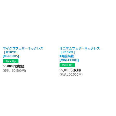
マイクロフェザーネックレス
ミニマムフェザーネックレス
｜K10YG｜
｜K10PG｜
[
MI-PE005
]
■雑誌掲載
[
MINI-PE001
]
55,000
円
(税別)
55,000
円
(税別)
(
税込
:
60,500
円
)
(
税込
:
60,500
円
)