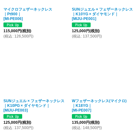
マイクロフェザーネックレス
SUNジュエル × フェザーネックレス
｜Pt900｜
｜K10YG × ダイヤモンド｜
[
MI-PE006
]
[
MIJU-PE001
]
115,000
円
(税別)
125,000
円
(税別)
(
税込
:
126,500
円
)
(
税込
:
137,500
円
)
SUNジュエル × フェザーネックレス
Wフェザーネックレス(マイクロ)
｜K10PG × ダイヤモンド｜
｜K18YG｜
[
MIJU-PE003
]
[
MI-PE007
]
125,000
円
(税別)
135,000
円
(税別)
(
税込
:
137,500
円
)
(
税込
:
148,500
円
)