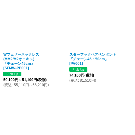
Wフェザーネックレス
スターフックペアペンダント
(MM2/M2オニキス)
『チェーン45・50cm』
『チェーン45cm』
[
PA001
]
[
SFMW-PE001
]
74,100
円
(税別)
50,100
円
～51,100
円
(税別)
(
税込
:
81,510
円
)
(
税込
:
55,110
円
～56,210
円
)