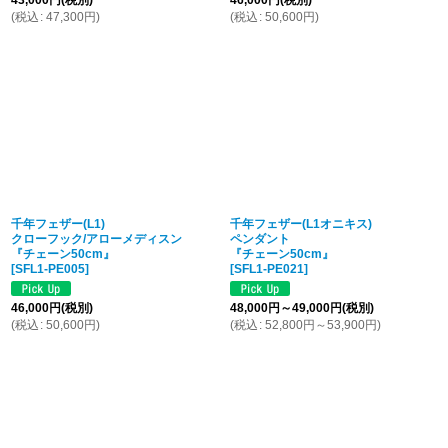
43,000
円
(税別)
46,000
円
(税別)
(
税込
:
47,300
円
)
(
税込
:
50,600
円
)
千年フェザー(L1)
千年フェザー(L1オニキス)
クローフック/アローメディスン
ペンダント
『チェーン50cm』
『チェーン50cm』
[
SFL1-PE005
]
[
SFL1-PE021
]
46,000
円
(税別)
48,000
円
～49,000
円
(税別)
(
税込
:
50,600
円
)
(
税込
:
52,800
円
～53,900
円
)