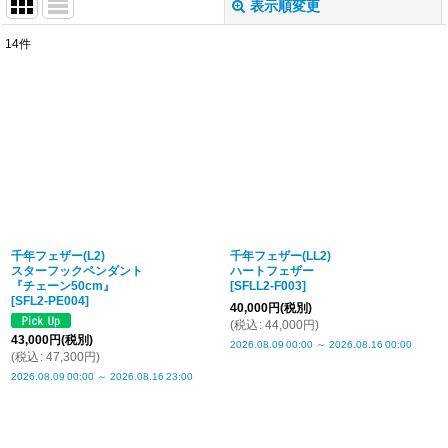
表示順変更
閉じる
14
件
表示数
:
並び順
:
絞り込む
千年フェザー(L2)
千年フェザー(LL2)
スターフックペンダント
ハートフェザー
『チェーン50cm』
[
SFLL2-F003
]
[
SFL2-PE004
]
40,000
円
(税別)
(
税込
:
44,000
円
)
43,000
円
(税別)
2026.08.09
00:00
～
2026.08.16
00:00
(
税込
:
47,300
円
)
2026.08.09
00:00
～
2026.08.16
23:00