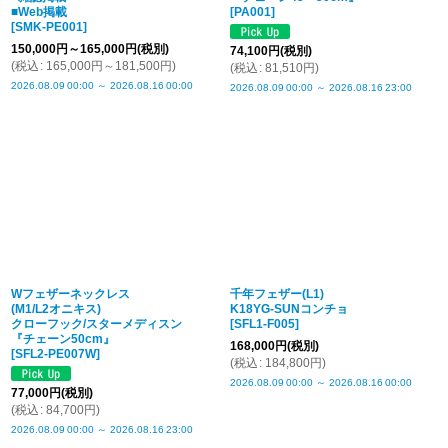
■Web掲載
[
PA001
]
[
SMK-PE001
]
150,000
円
～165,000
円
(税別)
74,100
円
(税別)
(
税込
:
165,000
円
～181,500
円
)
(
税込
:
81,510
円
)
2026.08.09
00:00
～
2026.08.16
00:00
2026.08.09
00:00
～
2026.08.16
23:00
Wフェザーネックレス
千年フェザー(L1)
(M1/L2オニキス)
K18YG-SUNコンチョ
クローフック/スターメディスン
[
SFL1-F005
]
『チェーン50cm』
168,000
円
(税別)
[
SFL2-PE007W
]
(
税込
:
184,800
円
)
2026.08.09
00:00
～
2026.08.16
00:00
77,000
円
(税別)
(
税込
:
84,700
円
)
2026.08.09
00:00
～
2026.08.16
23:00