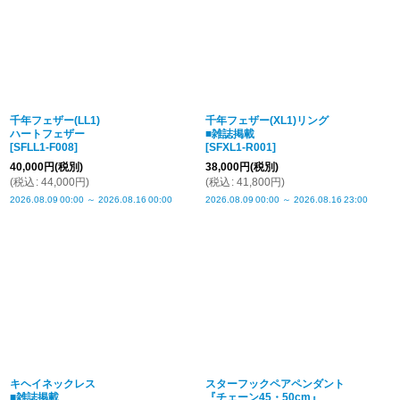
千年フェザー(LL1)
千年フェザー(XL1)リング
ハートフェザー
■雑誌掲載
[
SFLL1-F008
]
[
SFXL1-R001
]
40,000
円
(税別)
38,000
円
(税別)
(
税込
:
44,000
円
)
(
税込
:
41,800
円
)
2026.08.09
00:00
～
2026.08.16
00:00
2026.08.09
00:00
～
2026.08.16
23:00
キヘイネックレス
スターフックペアペンダント
■雑誌掲載
『チェーン45・50cm』