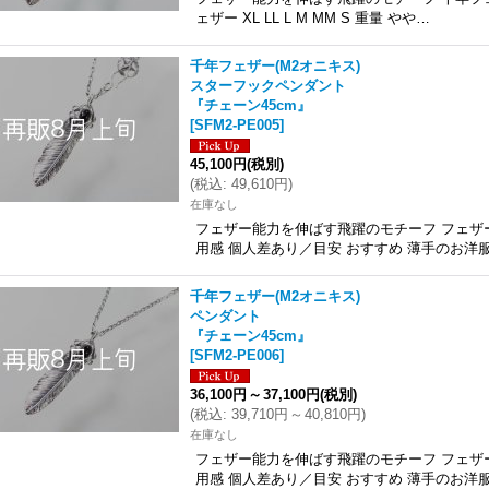
ェザー XL LL L M MM S 重量 やや…
千年フェザー(M2オニキス)
スターフックペンダント
『チェーン45cm』
[
SFM2-PE005
]
45,100円
(税別)
(
税込
:
49,610円
)
在庫なし
フェザー能力を伸ばす飛躍のモチーフ フェザ
用感 個人差あり／目安 おすすめ 薄手のお洋
千年フェザー(M2オニキス)
ペンダント
『チェーン45cm』
[
SFM2-PE006
]
36,100円
～
37,100円
(税別)
(
税込
:
39,710円
～
40,810円
)
在庫なし
フェザー能力を伸ばす飛躍のモチーフ フェザ
用感 個人差あり／目安 おすすめ 薄手のお洋