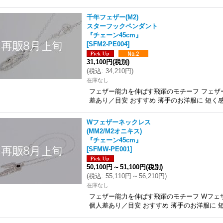
千年フェザー(M2)
スターフックペンダント
『チェーン45cm』
[
SFM2-PE004
]
31,100円
(税別)
(
税込
:
34,210円
)
在庫なし
フェザー能力を伸ばす飛躍のモチーフ フェザー
差あり／目安 おすすめ 薄手のお洋服に 短く
Wフェザーネックレス
(MM2/M2オニキス)
『チェーン45cm』
[
SFMW-PE001
]
50,100円
～
51,100円
(税別)
(
税込
:
55,110円
～
56,210円
)
在庫なし
フェザー能力を伸ばす飛躍のモチーフ Wフェザ
個人差あり／目安 おすすめ 薄手のお洋服に 