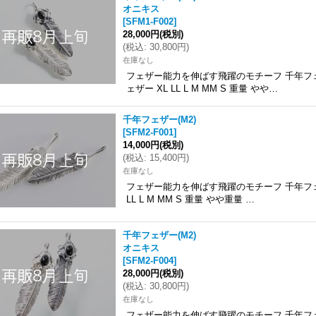
オニキス
[
SFM1-F002
]
28,000円
(税別)
(
税込
:
30,800円
)
在庫なし
フェザー能力を伸ばす飛躍のモチーフ 千年フェ
ェザー XL LL L M MM S 重量 やや…
千年フェザー(M2)
[
SFM2-F001
]
14,000円
(税別)
(
税込
:
15,400円
)
在庫なし
フェザー能力を伸ばす飛躍のモチーフ 千年フェ
LL L M MM S 重量 やや重量 …
千年フェザー(M2)
オニキス
[
SFM2-F004
]
28,000円
(税別)
(
税込
:
30,800円
)
在庫なし
フェザー能力を伸ばす飛躍のモチーフ 千年フェ