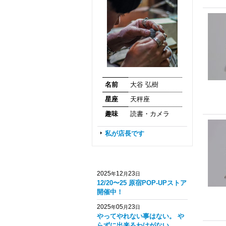
名前
大谷 弘樹
星座
天秤座
趣味
読書・カメラ
私が店長です
2025
12
23
年
月
日
12/20〜25 原宿POP-UPストア
開催中！
2025
05
23
年
月
日
やってやれない事はない。 や
らずに出来るわけがない。