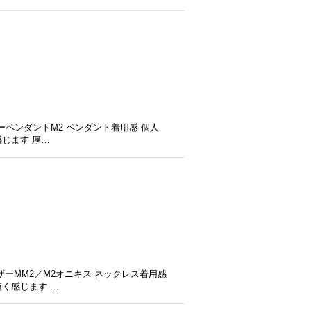
ペンダントM2 ペンダント着用感 個人
感じます 厚…
ーMM2／M2オニキス ネックレス着用感
短く感じます …