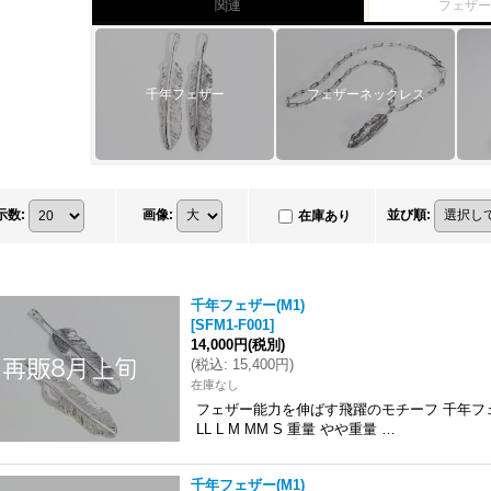
関連
フェザ
千年フェザー
フェザーネックレス
示数
:
画像
:
並び順
:
在庫あり
千年フェザー(M1)
[
SFM1-F001
]
14,000円
(税別)
(
税込
:
15,400円
)
在庫なし
フェザー能力を伸ばす飛躍のモチーフ 千年フェ
LL L M MM S 重量 やや重量 …
千年フェザー(M1)