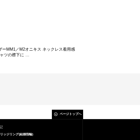
ーMM1／M2オニキス ネックレス着用感
ャツの襟下に …
ページトップへ
記
リッジリング(結婚指輪)