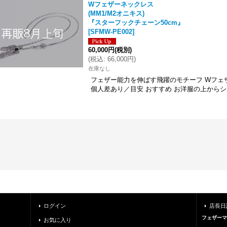
Wフェザーネックレス
(MM1/M2オニキス)
『スターフックチェーン50cm』
[
SFMW-PE002
]
60,000円
(税別)
(
税込
:
66,000円
)
在庫なし
フェザー能力を伸ばす飛躍のモチーフ Wフェザ
個人差あり／目安 おすすめ お洋服の上からシ
ログイン
店長日
フェザーマ
お気に入り