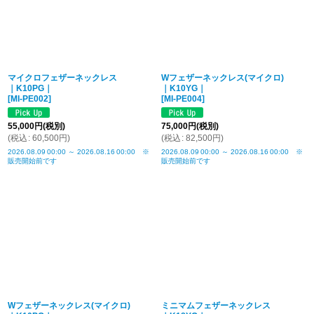
マイクロフェザーネックレス
Wフェザーネックレス(マイクロ)
｜K10PG｜
｜K10YG｜
[
MI-PE002
]
[
MI-PE004
]
55,000
円
(税別)
75,000
円
(税別)
(
税込
:
60,500
円
)
(
税込
:
82,500
円
)
2026.08.09
00:00
～
2026.08.16
00:00
※
2026.08.09
00:00
～
2026.08.16
00:00
※
販売開始前です
販売開始前です
Wフェザーネックレス(マイクロ)
ミニマムフェザーネックレス