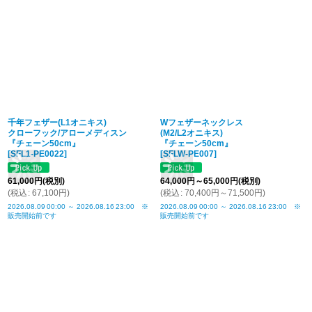
千年フェザー(L1オニキス)
Wフェザーネックレス
クローフック/アローメディスン
(M2/L2オニキス)
『チェーン50cm』
『チェーン50cm』
[
SFL1-PE0022
]
[
SFLW-PE007
]
61,000
円
(税別)
64,000
円
～65,000
円
(税別)
(
税込
:
67,100
円
)
(
税込
:
70,400
円
～71,500
円
)
2026.08.09
00:00
～
2026.08.16
23:00
※
2026.08.09
00:00
～
2026.08.16
23:00
※
販売開始前です
販売開始前です