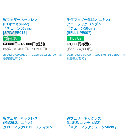
Wフェザーネックレス
千年フェザー(LL1オニキス)
(L1オニキス/M2)
アローフックペンダント
『チェーン50cm』
『チェーン50cm』
[
SFLW-PE012
]
[
SFLL1-PE007
]
64,000
円
～65,000
円
(税別)
68,000
円
(税別)
(
税込
:
70,400
円
～71,500
円
)
(
税込
:
74,800
円
)
2026.08.09
00:00
～
2026.08.16
23:00
※
2026.08.09
00:00
～
2026.08.16
23:00
※
販売開始前です
販売開始前です
Wフェザーネックレス
Wフェザーネックレス
(MM2/L2オニキス)
(L1SUNコンチョ/M2)
クローフック/アローメディスン
『スターフックチェーン50cm』