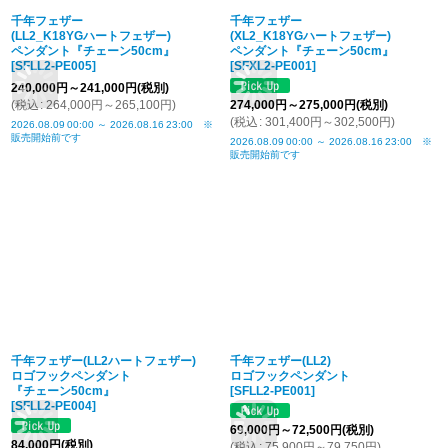
千年フェザー
千年フェザー
(LL2_K18YGハートフェザー)
(XL2_K18YGハートフェザー)
ペンダント『チェーン50cm』
ペンダント『チェーン50cm』
[
SFLL2-PE005
]
[
SFXL2-PE001
]
240,000
円
～241,000
円
(税別)
(
税込
:
264,000
円
～265,100
円
)
274,000
円
～275,000
円
(税別)
(
税込
:
301,400
円
～302,500
円
)
2026.08.09
00:00
～
2026.08.16
23:00
※
販売開始前です
2026.08.09
00:00
～
2026.08.16
23:00
※
販売開始前です
千年フェザー(LL2ハートフェザー)
千年フェザー(LL2)
ロゴフックペンダント
ロゴフックペンダント
『チェーン50cm』
[
SFLL2-PE001
]
[
SFLL2-PE004
]
69,000
円
～72,500
円
(税別)
84,000
円
(税別)
(
税込
:
75,900
円
～79,750
円
)