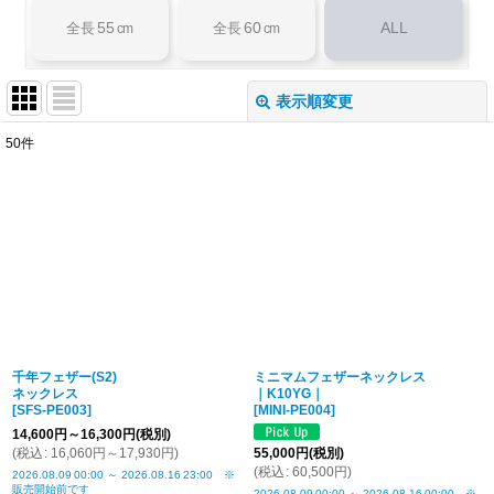
55
60
ALL
全長
cm
全長
cm
表示順変更
閉じる
50
件
表示数
:
並び順
:
絞り込む
千年フェザー(S2)
ミニマムフェザーネックレス
ネックレス
｜K10YG｜
[
SFS-PE003
]
[
MINI-PE004
]
14,600
円
～16,300
円
(税別)
(
税込
:
16,060
円
～17,930
円
)
55,000
円
(税別)
(
税込
:
60,500
円
)
2026.08.09
00:00
～
2026.08.16
23:00
※
販売開始前です
2026.08.09
00:00
～
2026.08.16
00:00
※