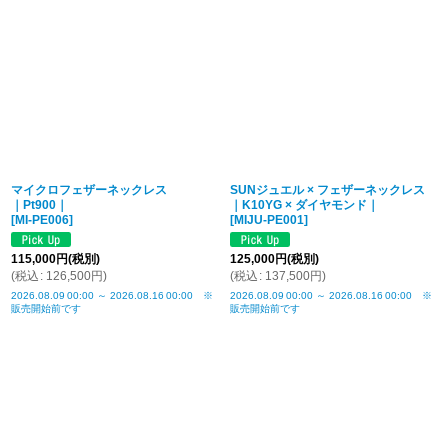
マイクロフェザーネックレス
SUNジュエル × フェザーネックレス
｜Pt900｜
｜K10YG × ダイヤモンド｜
[
MI-PE006
]
[
MIJU-PE001
]
115,000
円
(税別)
125,000
円
(税別)
(
税込
:
126,500
円
)
(
税込
:
137,500
円
)
2026.08.09
00:00
～
2026.08.16
00:00
※
2026.08.09
00:00
～
2026.08.16
00:00
※
販売開始前です
販売開始前です