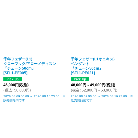
千年フェザー(L1)
千年フェザー(L1オニキス)
クローフック/アローメディスン
ペンダント
『チェーン50cm』
『チェーン50cm』
[
SFL1-PE005
]
[
SFL1-PE021
]
46,000
円
(税別)
48,000
円
～49,000
円
(税別)
(
税込
:
50,600
円
)
(
税込
:
52,800
円
～53,900
円
)
2026.08.09
00:00
～
2026.08.16
23:00
※
2026.08.09
00:00
～
2026.08.16
23:00
※
販売開始前です
販売開始前です