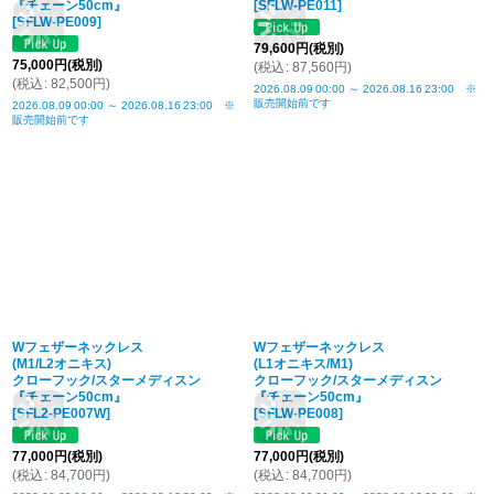
『チェーン50cm』
[
SFLW-PE011
]
[
SFLW-PE009
]
79,600
円
(税別)
75,000
円
(税別)
(
税込
:
87,560
円
)
(
税込
:
82,500
円
)
2026.08.09
00:00
～
2026.08.16
23:00
※
販売開始前です
2026.08.09
00:00
～
2026.08.16
23:00
※
販売開始前です
Wフェザーネックレス
Wフェザーネックレス
(M1/L2オニキス)
(L1オニキス/M1)
クローフック/スターメディスン
クローフック/スターメディスン
『チェーン50cm』
『チェーン50cm』
[
SFL2-PE007W
]
[
SFLW-PE008
]
77,000
円
(税別)
77,000
円
(税別)
(
税込
:
84,700
円
)
(
税込
:
84,700
円
)