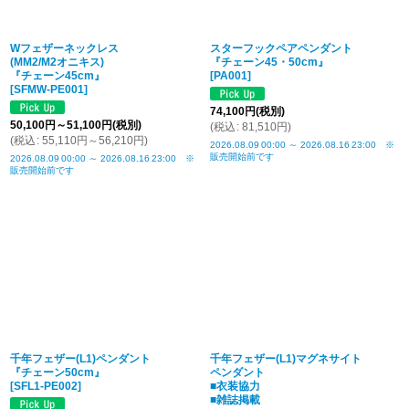
Wフェザーネックレス
スターフックペアペンダント
(MM2/M2オニキス)
『チェーン45・50cm』
『チェーン45cm』
[
PA001
]
[
SFMW-PE001
]
74,100
円
(税別)
50,100
円
～51,100
円
(税別)
(
税込
:
81,510
円
)
(
税込
:
55,110
円
～56,210
円
)
2026.08.09
00:00
～
2026.08.16
23:00
※
販売開始前です
2026.08.09
00:00
～
2026.08.16
23:00
※
販売開始前です
千年フェザー(L1)ペンダント
千年フェザー(L1)マグネサイト
『チェーン50cm』
ペンダント
[
SFL1-PE002
]
■衣装協力
■雑誌掲載