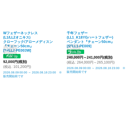
Wフェザーネックレス
千年フェザー
(L1/LL2オニキス)
(LL1_K18YGハートフェザー)
クローフック/アローメディスン
ペンダント『チェーン50cm』
『チェーン50cm』
[
SFLL1-PE009
]
[
SFLL2-PE003W
]
240,000
円
～241,000
円
(税別)
92,000
円
(税別)
(
税込
:
264,000
円
～265,100
円
)
(
税込
:
101,200
円
)
2026.08.09
00:00
～
2026.08.16
23:00
※
販売開始前です
2026.08.09
00:00
～
2026.08.16
23:00
※
販売開始前です