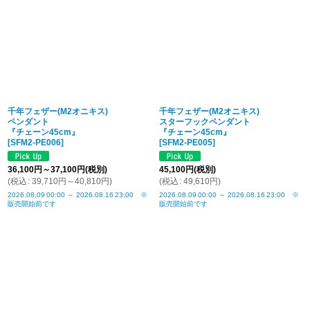
千年フェザー(M2オニキス)
千年フェザー(M2オニキス)
ペンダント
スターフックペンダント
『チェーン45cm』
『チェーン45cm』
[
SFM2-PE006
]
[
SFM2-PE005
]
36,100
円
～37,100
円
(税別)
45,100
円
(税別)
(
税込
:
39,710
円
～40,810
円
)
(
税込
:
49,610
円
)
2026.08.09
00:00
～
2026.08.16
23:00
※
2026.08.09
00:00
～
2026.08.16
23:00
※
販売開始前です
販売開始前です