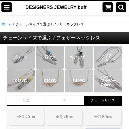
DESIGNERS JEWELRY buff
ホーム
>
チェーンサイズで選ぶ / フェザーネックレス
チェーンサイズで選ぶ / フェザーネックレス
フック
プレーン
石付き
Ｗフェザー
チェーン
ハート
K18YG
K10YG
K10PG
フェザー
Other
関連
¥
チェーンサイズ
40
45
50
全長
cm
全長
cm
全長
cm