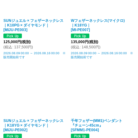
SUNジュエル × フェザーネックレス
Wフェザーネックレス(マイクロ)
｜K10PG × ダイヤモンド｜
｜K18YG｜
[
MIJU-PE003
]
[
MI-PE007
]
125,000
円
(税別)
135,000
円
(税別)
(
税込
:
137,500
円
)
(
税込
:
148,500
円
)
2026.08.09
00:00
～
2026.08.16
00:00
※
2026.08.09
00:00
～
2026.08.16
00:00
※
販売開始前です
販売開始前です
SUNジュエル × フェザーネックレス
千年フェザー(MM1)ペンダント
｜K18YG × ダイヤモンド｜
『チェーン45cm』
[
MIJU-PE002
]
[
SFMM1-PE004
]