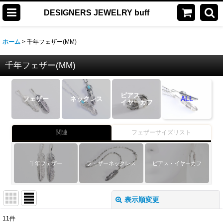
DESIGNERS JEWELRY buff
ホーム
>
千年フェザー(MM)
千年フェザー(MM)
ピアス
フェザー
ネックレス
ALL
イヤーカフ
関連
フェザーサイズリスト
千年フェザー
フェザーネックレス
ピアス・イヤーカフ
表示順変更
閉じる
11
件