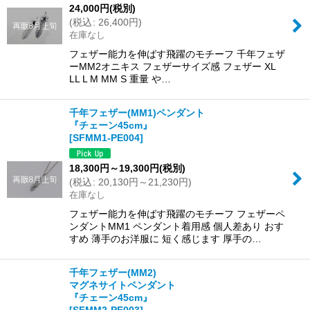
24,000
円
(税別)
(
税込
:
26,400
円
)
在庫なし
フェザー能力を伸ばす飛躍のモチーフ 千年フェザ
ーMM2オニキス フェザーサイズ感 フェザー XL
LL L M MM S 重量 や…
千年フェザー(MM1)ペンダント
『チェーン45cm』
[
SFMM1-PE004
]
18,300
円
～19,300
円
(税別)
(
税込
:
20,130
円
～21,230
円
)
在庫なし
フェザー能力を伸ばす飛躍のモチーフ フェザーペ
ンダントMM1 ペンダント着用感 個人差あり おす
すめ 薄手のお洋服に 短く感じます 厚手の…
千年フェザー(MM2)
マグネサイトペンダント
『チェーン45cm』