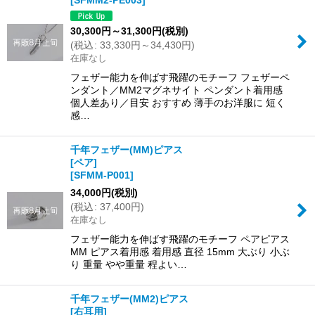
[
SFMM2-PE003
]
30,300
円
～31,300
円
(税別)
(
税込
:
33,330
円
～34,430
円
)
在庫なし
フェザー能力を伸ばす飛躍のモチーフ フェザーペ
ンダント／MM2マグネサイト ペンダント着用感
個人差あり／目安 おすすめ 薄手のお洋服に 短く
感…
千年フェザー(MM)ピアス
[ペア]
[
SFMM-P001
]
34,000
円
(税別)
(
税込
:
37,400
円
)
在庫なし
フェザー能力を伸ばす飛躍のモチーフ ペアピアス
MM ピアス着用感 着用感 直径 15mm 大ぶり 小ぶ
り 重量 やや重量 程よい…
千年フェザー(MM2)ピアス
[右耳用]