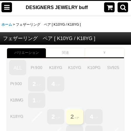
DESIGNERS JEWELRY buff
ホーム
>
フェザーリング ペア [ K10YG / K18YG ]
フェザーリング ペア [ K10YG / K18YG ]
バリエーション
関連
¥
Pt
900
K18YG
K10YG
K10PG
SV
925
ALL
2
4
Pt
900
ペア
ペア
1
K18WG
ペア
2
2
4
K18YG
ペア
ペア
ペア