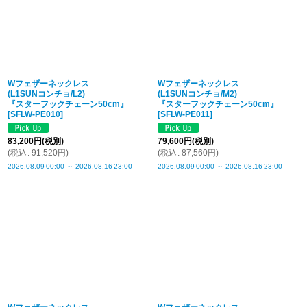
Wフェザーネックレス
Wフェザーネックレス
(L1SUNコンチョ/L2)
(L1SUNコンチョ/M2)
『スターフックチェーン50cm』
『スターフックチェーン50cm』
[
SFLW-PE010
]
[
SFLW-PE011
]
83,200
円
(税別)
79,600
円
(税別)
(
税込
:
91,520
円
)
(
税込
:
87,560
円
)
2026.08.09
00:00
～
2026.08.16
23:00
2026.08.09
00:00
～
2026.08.16
23:00