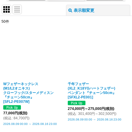
表示順変更
閉じる
50
件
表示数
:
並び順
:
絞り込む
Wフェザーネックレス
千年フェザー
(M1/L2オニキス)
(XL2_K18YGハートフェザー)
クローフック/スターメディスン
ペンダント『チェーン50cm』
『チェーン50cm』
[
SFXL2-PE001
]
[
SFL2-PE007W
]
274,000
円
～275,000
円
(税別)
77,000
円
(税別)
(
税込
:
301,400
円
～302,500
円
)
(
税込
:
84,700
円
)
2026.08.09
00:00
～
2026.08.16
23:00
2026.08.09
00:00
～
2026.08.16
23:00