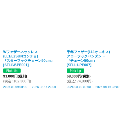
Wフェザーネックレス
千年フェザー(LL1オニキス)
(LL1/L2SUNコンチョ)
アローフックペンダント
『スターフックチェーン50cm』
『チェーン50cm』
[
SFLLW-PE001
]
[
SFLL1-PE007
]
93,000
円
(税別)
68,000
円
(税別)
(
税込
:
102,300
円
)
(
税込
:
74,800
円
)
2026.08.09
00:00
～
2026.08.16
23:00
2026.08.09
00:00
～
2026.08.16
23:00