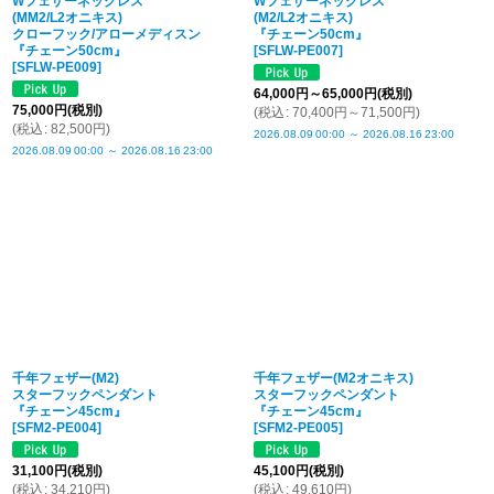
Wフェザーネックレス
Wフェザーネックレス
(MM2/L2オニキス)
(M2/L2オニキス)
クローフック/アローメディスン
『チェーン50cm』
『チェーン50cm』
[
SFLW-PE007
]
[
SFLW-PE009
]
64,000
円
～65,000
円
(税別)
75,000
円
(税別)
(
税込
:
70,400
円
～71,500
円
)
(
税込
:
82,500
円
)
2026.08.09
00:00
～
2026.08.16
23:00
2026.08.09
00:00
～
2026.08.16
23:00
千年フェザー(M2)
千年フェザー(M2オニキス)
スターフックペンダント
スターフックペンダント
『チェーン45cm』
『チェーン45cm』
[
SFM2-PE004
]
[
SFM2-PE005
]
31,100
円
(税別)
45,100
円
(税別)
(
税込
:
34,210
円
)
(
税込
:
49,610
円
)