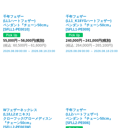
千年フェザー
千年フェザー
(LL1ハートフェザー)
(LL1_K18YGハートフェザー)
ペンダント『チェーン50cm』
ペンダント『チェーン50cm』
[
SFLL1-PE0010
]
[
SFLL1-PE009
]
55,000
円
～56,000
円
(税別)
240,000
円
～241,000
円
(税別)
(
税込
:
60,500
円
～61,600
円
)
(
税込
:
264,000
円
～265,100
円
)
2026.08.09
00:00
～
2026.08.16
23:00
2026.08.09
00:00
～
2026.08.16
23:00
Wフェザーネックレス
千年フェザー
(L1/LL2オニキス)
(LL2ハートフェザー)
クローフック/アローメディスン
ペンダント『チェーン50cm』
『チェーン50cm』
[
SFLL2-PE006
]
[
SFLL2-PE003W
]