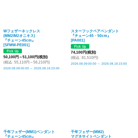
Wフェザーネックレス
スターフックペアペンダント
(MM2/M2オニキス)
『チェーン45・50cm』
『チェーン45cm』
[
PA001
]
[
SFMW-PE001
]
74,100
円
(税別)
50,100
円
～51,100
円
(税別)
(
税込
:
81,510
円
)
(
税込
:
55,110
円
～56,210
円
)
2026.08.09
00:00
～
2026.08.16
23:00
2026.08.09
00:00
～
2026.08.16
23:00
千年フェザー(MM1)ペンダント
千年フェザー(MM2)
『チェーン45cm』
マグネサイトペンダント