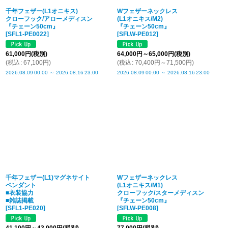
千年フェザー(L1オニキス)
Wフェザーネックレス
クローフック/アローメディスン
(L1オニキス/M2)
『チェーン50cm』
『チェーン50cm』
[
SFL1-PE0022
]
[
SFLW-PE012
]
61,000
円
(税別)
64,000
円
～65,000
円
(税別)
(
税込
:
67,100
円
)
(
税込
:
70,400
円
～71,500
円
)
2026.08.09
00:00
～
2026.08.16
23:00
2026.08.09
00:00
～
2026.08.16
23:00
千年フェザー(L1)マグネサイト
Wフェザーネックレス
ペンダント
(L1オニキス/M1)
■衣装協力
クローフック/スターメディスン
■雑誌掲載
『チェーン50cm』
[
SFL1-PE020
]
[
SFLW-PE008
]