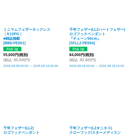
ミニマムフェザーネックレス
千年フェザー(LL2ハートフェザー)
｜K10PG｜
ロゴフックペンダント
■雑誌掲載
『チェーン50cm』
[
MINI-PE001
]
[
SFLL2-PE004
]
55,000
円
(税別)
84,000
円
(税別)
(
税込
:
60,500
円
)
(
税込
:
92,400
円
)
2026.08.09
00:00
～
2026.08.16
00:00
2026.08.09
00:00
～
2026.08.16
23:00
千年フェザー(LL2)
千年フェザー(L2オニキス)
ロゴフックペンダント
クローフック/スターメディスン