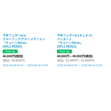
千年フェザー(L1)
千年フェザー(L1オニキス)
クローフック/アローメディスン
ペンダント
『チェーン50cm』
『チェーン50cm』
[
SFL1-PE005
]
[
SFL1-PE021
]
46,000
円
(税別)
48,000
円
～49,000
円
(税別)
(
税込
:
50,600
円
)
(
税込
:
52,800
円
～53,900
円
)
2026.08.09
00:00
～
2026.08.16
23:00
2026.08.09
00:00
～
2026.08.16
23:00