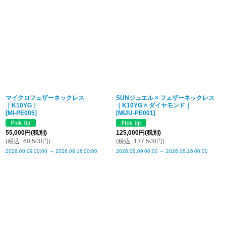
マイクロフェザーネックレス
SUNジュエル × フェザーネックレス
｜K10YG｜
｜K10YG × ダイヤモンド｜
[
MI-PE005
]
[
MIJU-PE001
]
55,000
円
(税別)
125,000
円
(税別)
(
税込
:
60,500
円
)
(
税込
:
137,500
円
)
2026.08.09
00:00
～
2026.08.16
00:00
2026.08.09
00:00
～
2026.08.16
00:00