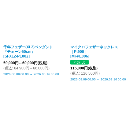
千年フェザー(XL2)ペンダント
マイクロフェザーネックレス
『チェーン50cm』
｜Pt900｜
[
SFXL2-PE002
]
[
MI-PE006
]
59,000
円
～60,000
円
(税別)
(
税込
:
64,900
円
～66,000
円
)
115,000
円
(税別)
(
税込
:
126,500
円
)
2026.08.09
00:00
～
2026.08.16
00:00
2026.08.09
00:00
～
2026.08.16
00:00