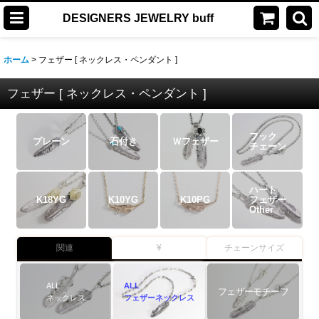
DESIGNERS JEWELRY buff
ホーム
>
フェザー [ ネックレス・ペンダント ]
フェザー [ ネックレス・ペンダント ]
フック
プレーン
石付き
Ｗフェザー
チェーン
ハート
K18YG
K10YG
K10PG
フェザー
Other
関連
¥
チェーンサイズ
ALL
ALL
フェザーモチーフ
ネックレス
フェザーネックレス