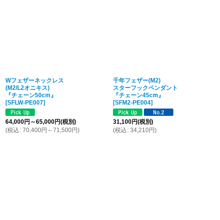
Wフェザーネックレス
千年フェザー(M2)
(M2/L2オニキス)
スターフックペンダント
『チェーン50cm』
『チェーン45cm』
[
SFLW-PE007
]
[
SFM2-PE004
]
64,000
円
～65,000
円
(税別)
31,100
円
(税別)
(
税込
:
70,400
円
～71,500
円
)
(
税込
:
34,210
円
)