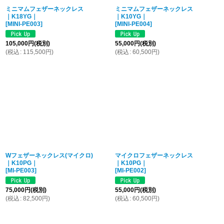
ミニマムフェザーネックレス
ミニマムフェザーネックレス
｜K18YG｜
｜K10YG｜
[
MINI-PE003
]
[
MINI-PE004
]
105,000
円
(税別)
55,000
円
(税別)
(
税込
:
115,500
円
)
(
税込
:
60,500
円
)
Wフェザーネックレス(マイクロ)
マイクロフェザーネックレス
｜K10PG｜
｜K10PG｜
[
MI-PE003
]
[
MI-PE002
]
75,000
円
(税別)
55,000
円
(税別)
(
税込
:
82,500
円
)
(
税込
:
60,500
円
)