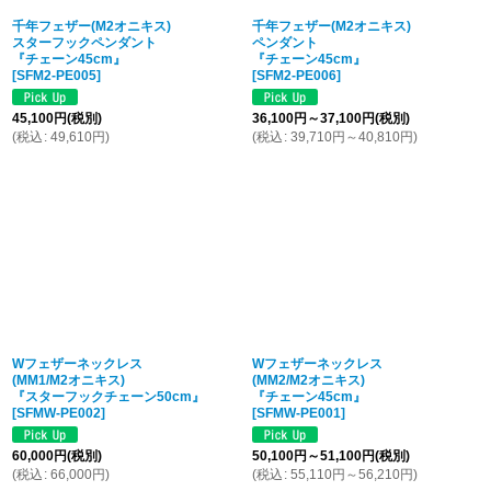
千年フェザー(M2オニキス)
千年フェザー(M2オニキス)
スターフックペンダント
ペンダント
『チェーン45cm』
『チェーン45cm』
[
SFM2-PE005
]
[
SFM2-PE006
]
45,100
円
(税別)
36,100
円
～37,100
円
(税別)
(
税込
:
49,610
円
)
(
税込
:
39,710
円
～40,810
円
)
Wフェザーネックレス
Wフェザーネックレス
(MM1/M2オニキス)
(MM2/M2オニキス)
『スターフックチェーン50cm』
『チェーン45cm』
[
SFMW-PE002
]
[
SFMW-PE001
]
60,000
円
(税別)
50,100
円
～51,100
円
(税別)
(
税込
:
66,000
円
)
(
税込
:
55,110
円
～56,210
円
)