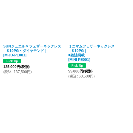
SUNジュエル × フェザーネックレス
ミニマムフェザーネックレス
｜K10PG × ダイヤモンド｜
｜K10PG｜
[
MIJU-PE003
]
■雑誌掲載
[
MINI-PE001
]
125,000
円
(税別)
55,000
円
(税別)
(
税込
:
137,500
円
)
(
税込
:
60,500
円
)