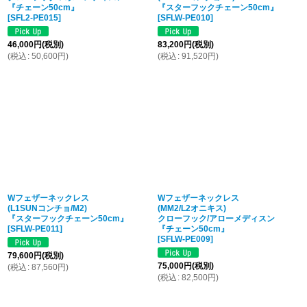
『チェーン50cm』
『スターフックチェーン50cm』
[
SFL2-PE015
]
[
SFLW-PE010
]
46,000
円
(税別)
83,200
円
(税別)
(
税込
:
50,600
円
)
(
税込
:
91,520
円
)
Wフェザーネックレス
Wフェザーネックレス
(L1SUNコンチョ/M2)
(MM2/L2オニキス)
『スターフックチェーン50cm』
クローフック/アローメディスン
[
SFLW-PE011
]
『チェーン50cm』
[
SFLW-PE009
]
79,600
円
(税別)
75,000
円
(税別)
(
税込
:
87,560
円
)
(
税込
:
82,500
円
)