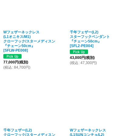
Wフェザーネックレス
千年フェザー(L2)
(L1オニキス/M1)
スターフックペンダント
クローフック/スターメディスン
『チェーン50cm』
『チェーン50cm』
[
SFL2-PE004
]
[
SFLW-PE008
]
43,000
円
(税別)
77,000
円
(税別)
(
税込
:
47,300
円
)
(
税込
:
84,700
円
)
千年フェザー(L2)
Wフェザーネックレス
クローフック/スターメディスン
(L1SUNコンチョ/L2)