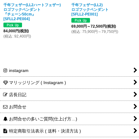
千年フェザー(LL2ハートフェザー)
千年フェザー(LL2)
ロゴフックペンダント
ロゴフックペンダント
『チェーン50cm』
[
SFLL2-PE001
]
[
SFLL2-PE004
]
69,000
円
～72,500
円
(税別)
84,000
円
(税別)
(
税込
:
75,900
円
～79,750
円
)
(
税込
:
92,400
円
)
instagram
マリッジリング ( Instagram )
店長日記
お問合せ
お問合せの多いご質問(仕上げ方…)
特定商取引法表示 ( 送料・決済方法 )