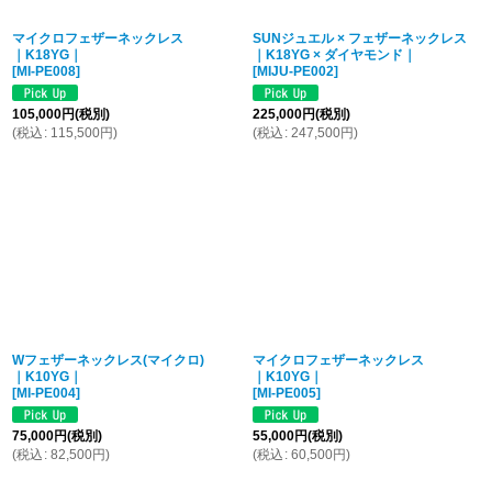
マイクロフェザーネックレス
SUNジュエル × フェザーネックレス
｜K18YG｜
｜K18YG × ダイヤモンド｜
[
MI-PE008
]
[
MIJU-PE002
]
105,000
円
(税別)
225,000
円
(税別)
(
税込
:
115,500
円
)
(
税込
:
247,500
円
)
Wフェザーネックレス(マイクロ)
マイクロフェザーネックレス
｜K10YG｜
｜K10YG｜
[
MI-PE004
]
[
MI-PE005
]
75,000
円
(税別)
55,000
円
(税別)
(
税込
:
82,500
円
)
(
税込
:
60,500
円
)