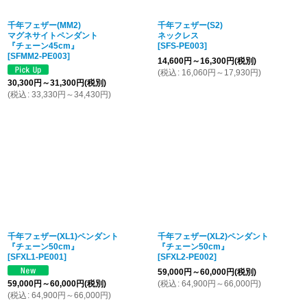
千年フェザー(MM2)
千年フェザー(S2)
マグネサイトペンダント
ネックレス
『チェーン45cm』
[
SFS-PE003
]
[
SFMM2-PE003
]
14,600
円
～16,300
円
(税別)
(
税込
:
16,060
円
～17,930
円
)
30,300
円
～31,300
円
(税別)
(
税込
:
33,330
円
～34,430
円
)
千年フェザー(XL1)ペンダント
千年フェザー(XL2)ペンダント
『チェーン50cm』
『チェーン50cm』
[
SFXL1-PE001
]
[
SFXL2-PE002
]
59,000
円
～60,000
円
(税別)
59,000
円
～60,000
円
(税別)
(
税込
:
64,900
円
～66,000
円
)
(
税込
:
64,900
円
～66,000
円
)