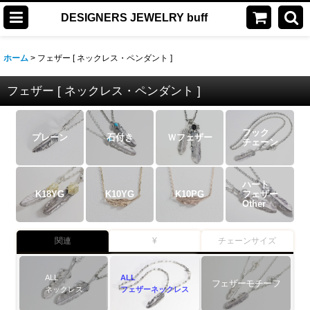
DESIGNERS JEWELRY buff
ホーム
>
フェザー [ ネックレス・ペンダント ]
フェザー [ ネックレス・ペンダント ]
フック
プレーン
石付き
Ｗフェザー
チェーン
ハート
K18YG
K10YG
K10PG
フェザー
Other
関連
¥
チェーンサイズ
ALL
ALL
フェザーモチーフ
ネックレス
フェザーネックレス