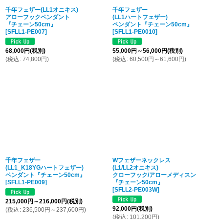
千年フェザー(LL1オニキス)
千年フェザー
アローフックペンダント
(LL1ハートフェザー)
『チェーン50cm』
ペンダント『チェーン50cm』
[
SFLL1-PE007
]
[
SFLL1-PE0010
]
68,000
円
(税別)
55,000
円
～56,000
円
(税別)
(
税込
:
74,800
円
)
(
税込
:
60,500
円
～61,600
円
)
千年フェザー
Wフェザーネックレス
(LL1_K18YGハートフェザー)
(L1/LL2オニキス)
ペンダント『チェーン50cm』
クローフック/アローメディスン
[
SFLL1-PE009
]
『チェーン50cm』
[
SFLL2-PE003W
]
215,000
円
～216,000
円
(税別)
92,000
円
(税別)
(
税込
:
236,500
円
～237,600
円
)
(
税込
:
101,200
円
)