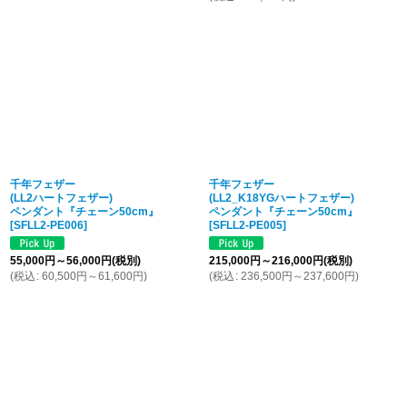
千年フェザー
千年フェザー
(LL2ハートフェザー)
(LL2_K18YGハートフェザー)
ペンダント『チェーン50cm』
ペンダント『チェーン50cm』
[
SFLL2-PE006
]
[
SFLL2-PE005
]
55,000
円
～56,000
円
(税別)
215,000
円
～216,000
円
(税別)
(
税込
:
60,500
円
～61,600
円
)
(
税込
:
236,500
円
～237,600
円
)