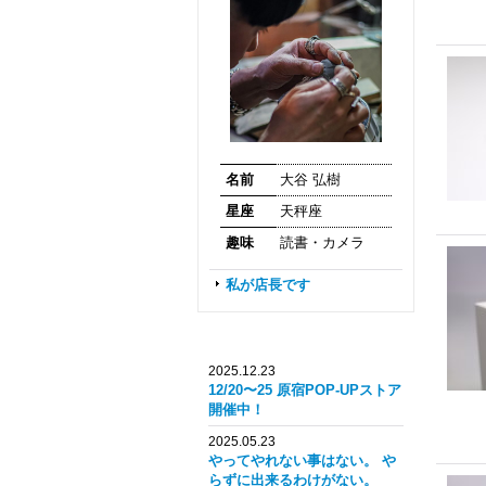
名前
大谷 弘樹
星座
天秤座
趣味
読書・カメラ
私が店長です
2025.12.23
12/20〜25 原宿POP-UPストア
開催中！
2025.05.23
やってやれない事はない。 や
らずに出来るわけがない。