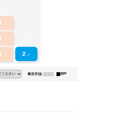
4
ペア
4
ペア
3
2
ペア
ペア
表示方法
: