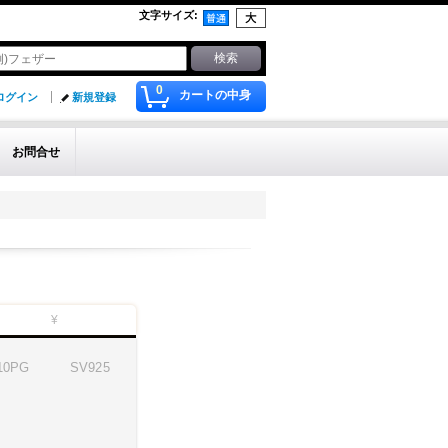
文字サイズ
:
0
カートの中身
ログイン
新規登録
お問合せ
¥
10PG
SV
925