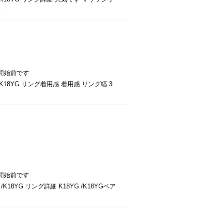
…
開始前です
K18YG リング着用感 着用感 リング幅 3
開始前です
8YG リング詳細 K18YG /K18YGペア