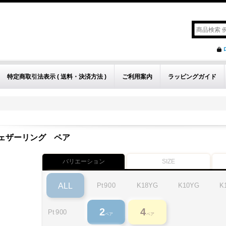
特定商取引法表示 ( 送料・決済方法 )
ご利用案内
ラッピングガイド
ェザーリング
ペア
バリエーション
SIZE
Pt
900
K18YG
K10YG
K
ALL
2
4
Pt
900
ペア
ペア