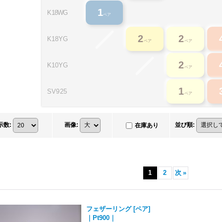
1
K18WG
ペア
2
2
K18YG
ペア
ペア
2
K10YG
ペア
1
SV
925
ペア
示数
:
画像
:
並び順
:
在庫あり
1
2
次
»
フェザーリング [ペア]
｜Pt900｜