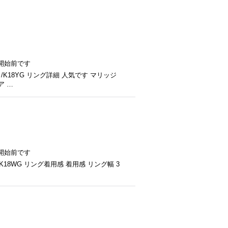
開始前です
/K18YG リング詳細 人気です マリッジ
ア …
開始前です
K18WG リング着用感 着用感 リング幅 3